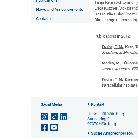
Publications
Tanja Kern (Doktorandin
Erika Kutzner (Doktorand
News and Announcements
Dr. Claudia Huber (Post-
Contacts
Birgit Lange (Laborantin)
Publications in 2012:
Fuchs, T. M.
, Kern, 
Frontiers in Microbi
Madeo, M., O’Riorda
monocytogenes.
FEM
Fuchs, T. M.
, Eisenr
intracellular habitats
Social Media
Kontakt
Universität Würzburg
Sanderring 2
97070 Würzburg
Suche Ansprechperson