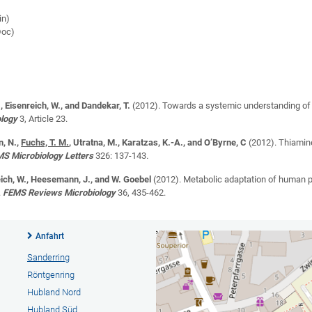
)
in)
Doc)
T., Eisenreich, W., and Dandekar, T.
(2012). Towards a systemic understanding o
ology
3, Article 23.
n, N.,
Fuchs, T. M.
, Utratna, M., Karatzas, K.-A., and O’Byrne, C
(2012).
Thiamine
S Microbiology Letters
326: 137-143
.
eich, W., Heesemann, J., and W. Goebel
(2012). Metabolic adaptation of human p
.
FEMS Reviews Microbiology
36, 435-462.
Anfahrt
Sanderring
Röntgenring
Hubland Nord
Hubland Süd