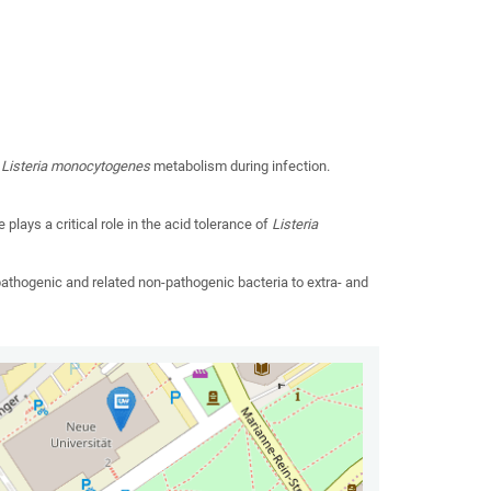
f
Listeria monocytogenes
metabolism during infection.
 plays a critical role in the acid tolerance of
Listeria
athogenic and related non-pathogenic bacteria to extra- and