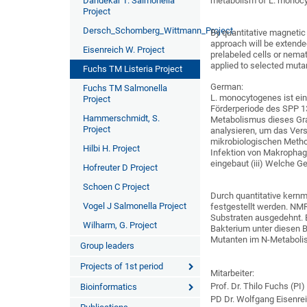
Dandekar T. Salmonella
metabolism of L. monocyt
Project
Dersch_Schomberg_Wittmann_Project
By quantitative magnetic
approach will be extend
Eisenreich W. Project
prelabeled cells or nema
applied to selected muta
Fuchs TM Listeria Project
German:
Fuchs TM Salmonella
L. monocytogenes ist ein
Project
Förderperiode des SPP 13
Hammerschmidt, S.
Metabolismus dieses Gram
Project
analysieren, um das Vers
mikrobiologischen Method
Hilbi H. Project
Infektion von Makrophag
eingebaut (iii) Welche G
Hofreuter D Project
Schoen C Project
Durch quantitative kern
Vogel J Salmonella Project
festgestellt werden. NM
Substraten ausgedehnt. 
Wilharm, G. Project
Bakterium unter diesen B
Mutanten im N-Metabolis
Group leaders
Projects of 1st period
Mitarbeiter:
Prof. Dr. Thilo Fuchs (PI)
Bioinformatics
PD Dr. Wolfgang Eisenrei