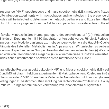
ogenes? (iii) Which gene deletions specifically interrupt these metabolic fluxe
 resonance (NMR) spectroscopy and mass spectrometry (MS), metabolic fluxes fro
ed to infection experiments with macrophages and nematodes in the presence 
todes will be infected to determine the metabolic pathways and fluxes from the h
nts of L. monocytogenes from the 1st funding period or those defective in the ut
 fakultativ intrazelluläres Humanpathogen, dessen Kohlenstoff-(C-) Metabolis
16 durch Experimente mit 13C-Substraten untersucht wurde. Für die 2. Periode
-positiven Modellorganismus zu. Insbesondere wollen wir die Haupt-N-Quellen 
tändnis des listeriellen Metabolismus in Anpassung an Wirtsnischen zu verbesse
en und Expertise beider Gruppen beantwortet werden sollen, lauten: (i) Welch
en oder von Caenorhabditis elegans? (ii) Wie werden diese Substrate verwerte
endeletionen unterbrechen spezifisch diese metabolischen Flüsse?
magnetische Resonanzspektroskopie (NMR) und Massenspektrometrie (MS) soll d
R und MS wird auf Infektionsexperimente mit Makrophagen und C. elegans in 
Ebenso werden 15N/13C markierte Zellen oder Nematoden mit L. monocytogenes 
edingungen zu bestimmen. Die Erstellung der Isotopologen-Profile wird auf aus
mus (z.B. eingeschränkt in der Verwertung von Ethanolamin) ausgeweitet.
ch (PI)