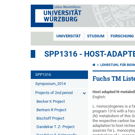
UNIVERSITÄT
STUDIUM
FORSCHUNG
SPP1316 - HOST-ADAPT
LEHRSTUHL FÜR BIOI
SPP1316
Fuchs TM Liste
Symposium_2014
Host adapted N-metabol
Projects of 2nd period
English:
Becker K Project
L. monocytogenes is a fac
Bertram R Project
program 1316 with a focus
(N) metabolism of this Gr
Bischoff Project
the respective carbon bac
adaptation to host niches
Dandekar T. Z- Project
sources for L. monocytog