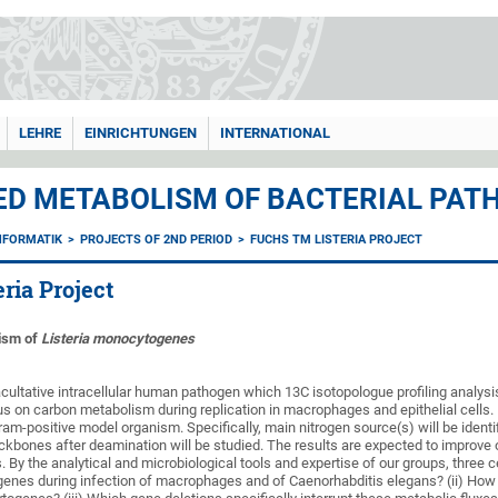
LEHRE
EINRICHTUNGEN
INTERNATIONAL
ED METABOLISM OF BACTERIAL PATH
NFORMATIK
PROJECTS OF 2ND PERIOD
FUCHS TM LISTERIA PROJECT
ria Project
ism of
Listeria monocytogenes
ultative intracellular human pathogen which 13C isotopologue profiling analysis (
 on carbon metabolism during replication in macrophages and epithelial cells. Fo
am-positive model organism. Specifically, main nitrogen source(s) will be ident
kbones after deamination will be studied. The results are expected to improve o
. By the analytical and microbiological tools and expertise of our groups, three c
enes during infection of macrophages and of Caenorhabditis elegans? (ii) How a