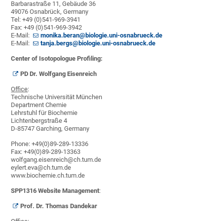
Barbarastraße 11, Gebäude 36
49076 Osnabrück, Germany
Tel: +49 (0)541-969-3941
Fax: +49 (0)541-969-3942
E-Mail:
monika.beran@biologie.uni-osnabrueck.de
E-Mail:
tanja.bergs@biologie.uni-osnabrueck.de
Center of Isotopologue Profiling:
PD Dr. Wolfgang Eisenreich
Office
:
Technische Universität München
Department Chemie
Lehrstuhl für Biochemie
Lichtenbergstraße 4
D-85747 Garching, Germany
Phone: +49(0)89-289-13336
Fax: +49(0)89-289-13363
wolfgang.eisenreich@ch.tum.de
eylert.eva@ch.tum.de
www.biochemie.ch.tum.de
SPP1316 Website Management
:
Prof. Dr. Thomas Dandekar