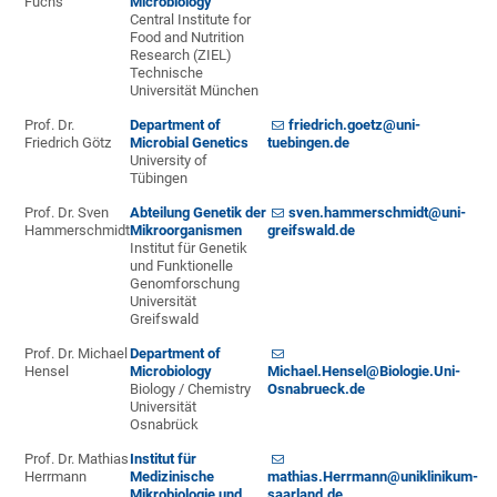
Fuchs
Microbiology
Central Institute for
Food and Nutrition
Research (ZIEL)
Technische
Universität München
Prof. Dr.
Department of
friedrich.goetz@uni-
Friedrich Götz
Microbial Genetics
tuebingen.de
University of
Tübingen
Prof. Dr. Sven
Abteilung Genetik der
sven.hammerschmidt@uni-
Hammerschmidt
Mikroorganismen
greifswald.de
Institut für Genetik
und Funktionelle
Genomforschung
Universität
Greifswald
Prof. Dr. Michael
Department of
Hensel
Microbiology
Michael.Hensel@Biologie.Uni-
Biology / Chemistry
Osnabrueck.de
Universität
Osnabrück
Prof. Dr. Mathias
Institut für
Herrmann
Medizinische
mathias.Herrmann@uniklinikum-
Mikrobiologie und
saarland.de