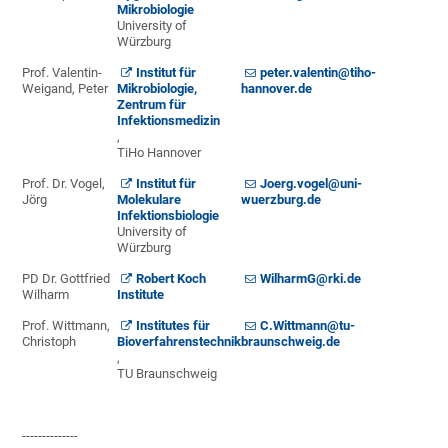
Mikrobiologie
University of
Würzburg
Prof. Valentin-
Institut für
peter.valentin@tiho-
Weigand, Peter
Mikrobiologie,
hannover.de
Zentrum für
Infektionsmedizin
,
TiHo Hannover
Prof. Dr. Vogel,
Institut für
Joerg.vogel@uni-
Jörg
Molekulare
wuerzburg.de
Infektionsbiologie
University of
Würzburg
PD Dr. Gottfried
Robert Koch
WilharmG@rki.de
Wilharm
Institute
Prof. Wittmann,
Institutes für
C.Wittmann@tu-
Christoph
Bioverfahrenstechnik
braunschweig.de
,
TU Braunschweig
--------------