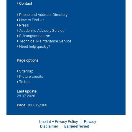
Contact
Phone and Address Directory
How to Find Us
Press
Academic Advisory Service
Störungsannahme
Technical Maintenance Service
Need help quickly?
Page options
Sitemap
Picture credits
To top
Last update:
28.07.2026
Page:
160819/368
Imprint + Privacy Policy
Privacy
Disclaimer
Barrierefreiheit