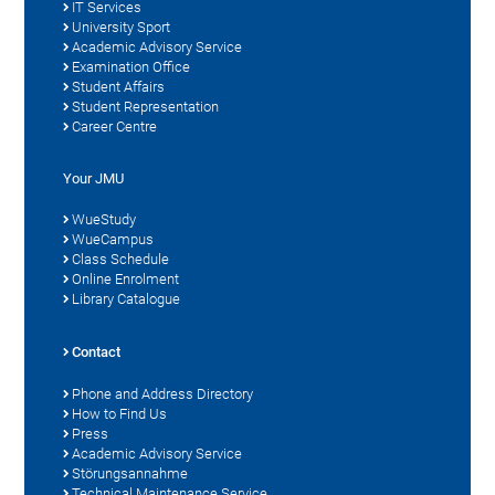
IT Services
University Sport
Academic Advisory Service
Examination Office
Student Affairs
Student Representation
Career Centre
Your JMU
WueStudy
WueCampus
Class Schedule
Online Enrolment
Library Catalogue
Contact
Phone and Address Directory
How to Find Us
Press
Academic Advisory Service
Störungsannahme
Technical Maintenance Service