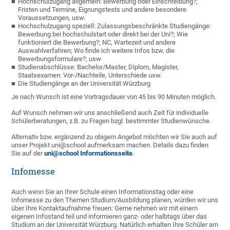
Hochschulzugang allgemein: Bewerbung oder Einschreibung?;
Fristen und Termine, Eignungstests und andere besondere
Voraussetzungen, usw.
Hochschulzugang speziell: Zulassungsbeschränkte Studiengänge:
Bewerbung bei hochschulstart oder direkt bei der Uni?; Wie
funktioniert die Bewerbung?; NC, Wartezeit und andere
Auswahlverfahren; Wo finde ich weitere Infos bzw. die
Bewerbungsformulare?; usw
Studienabschlüsse: Bachelor/Master, Diplom, Magister,
Staatsexamen: Vor-/Nachteile, Unterschiede usw.
Die Studiengänge an der Universität Würzburg
Je nach Wunsch ist eine Vortragsdauer von 45 bis 90 Minuten möglich.
Auf Wunsch nehmen wir uns anschließend auch Zeit für individuelle
Schülerberatungen, z.B. zu Fragen bzgl. bestimmter Studienwünsche.
Alternativ bzw. ergänzend zu obigem Angebot möchten wir Sie auch auf
unser Projekt uni@school aufmerksam machen. Details dazu finden
Sie auf der
uni@school Informationsseite
.
Infomesse
Auch wenn Sie an Ihrer Schule einen Informationstag oder eine
Infomesse zu den Themen Studium/Ausbildung planen, würden wir uns
über Ihre Kontaktaufnahme freuen: Gerne nehmen wir mit einem
eigenen Infostand teil und informieren ganz- oder halbtags über das
Studium an der Universität Würzburg. Natürlich erhalten Ihre Schüler am