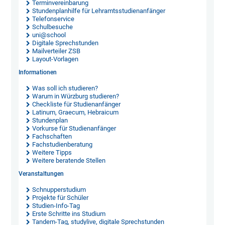
Terminvereinbarung
Stundenplanhilfe für Lehramtsstudienanfänger
Telefonservice
Schulbesuche
uni@school
Digitale Sprechstunden
Mailverteiler ZSB
Layout-Vorlagen
Informationen
Was soll ich studieren?
Warum in Würzburg studieren?
Checkliste für Studienanfänger
Latinum, Graecum, Hebraicum
Stundenplan
Vorkurse für Studienanfänger
Fachschaften
Fachstudienberatung
Weitere Tipps
Weitere beratende Stellen
Veranstaltungen
Schnupperstudium
Projekte für Schüler
Studien-Info-Tag
Erste Schritte ins Studium
Tandem-Tag, studylive, digitale Sprechstunden