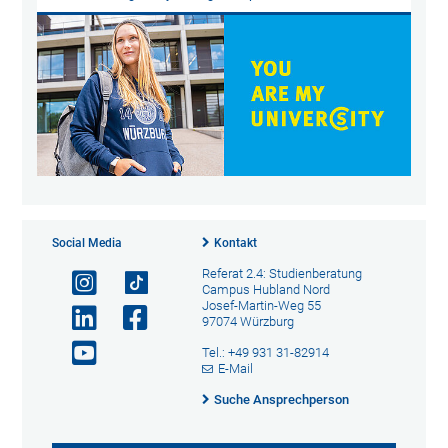
Social Media
Kontakt
Referat 2.4: Studienberatung
Campus Hubland Nord
Josef-Martin-Weg 55
97074 Würzburg
Tel.: +49 931 31-82914
E-Mail
Suche Ansprechperson