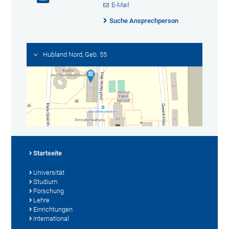
E-Mail
Suche Ansprechperson
Hubland Nord, Geb. 55
Startseite
Universität
Studium
Forschung
Lehre
Einrichtungen
International