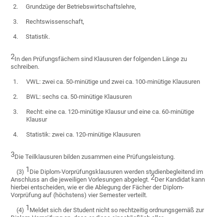
2.
Grundzüge der Betriebswirtschaftslehre,
3.
Rechtswissenschaft,
4.
Statistik.
2
In den Prüfungsfächern sind Klausuren der folgenden Länge zu
schreiben.
1.
VWL: zwei ca. 50-minütige und zwei ca. 100-minütige Klausuren
2.
BWL: sechs ca. 50-minütige Klausuren
3.
Recht: eine ca. 120-minütige Klausur und eine ca. 60-minütige
Klausur
4.
Statistik: zwei ca. 120-minütige Klausuren
3
Die Teilklausuren bilden zusammen eine Prüfungsleistung.
1
(3)
Die Diplom-Vorprüfungsklausuren werden studienbegleitend im
2
Anschluss an die jeweiligen Vorlesungen abgelegt.
Der Kandidat kann
hierbei entscheiden, wie er die Ablegung der Fächer der Diplom-
Vorprüfung auf (höchstens) vier Semester verteilt.
1
(4)
Meldet sich der Student nicht so rechtzeitig ordnungsgemäß zur