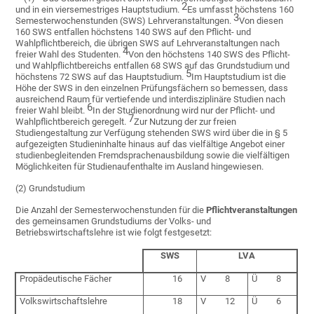
2
und in ein viersemestriges Hauptstudium.
Es umfasst höchstens 160
3
Semesterwochenstunden (SWS) Lehrveranstaltungen.
Von diesen
160 SWS entfallen höchstens 140 SWS auf den Pflicht- und
Wahlpflichtbereich, die übrigen SWS auf Lehrveranstaltungen nach
4
freier Wahl des Studenten.
Von den höchstens 140 SWS des Pflicht-
und Wahlpflichtbereichs entfallen 68 SWS auf das Grundstudium und
5
höchstens 72 SWS auf das Hauptstudium.
Im Hauptstudium ist die
Höhe der SWS in den einzelnen Prüfungsfächern so bemessen, dass
ausreichend Raum für vertiefende und interdisziplinäre Studien nach
6
freier Wahl bleibt.
In der Studienordnung wird nur der Pflicht- und
7
Wahlpflichtbereich geregelt.
Zur Nutzung der zur freien
Studiengestaltung zur Verfügung stehenden SWS wird über die in § 5
aufgezeigten Studieninhalte hinaus auf das vielfältige Angebot einer
studienbegleitenden Fremdsprachenausbildung sowie die vielfältigen
Möglichkeiten für Studienaufenthalte im Ausland hingewiesen.
(2) Grundstudium
Die Anzahl der Semesterwochenstunden für die
Pflichtveranstaltungen
des gemeinsamen Grundstudiums der Volks- und
Betriebswirtschaftslehre ist wie folgt festgesetzt:
SWS
LVA
Propädeutische Fächer
16
V 8
Ü 8
Volkswirtschaftslehre
18
V 12
Ü 6