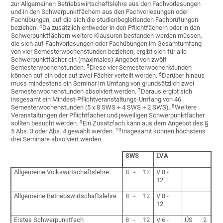
zur Allgemeinen Betriebswirtschaftslehre aus den Fachvorlesungen
und in den Schwerpunktfächern aus den Fachvorlesungen oder
Fachübungen, auf die sich die studienbegleitenden Fachprüfungen
4
beziehen.
Da zusätzlich entweder in den Pflichtfächern oder in den
Schwerpunktfächern weitere Klausuren bestanden werden müssen,
die sich auf Fachvorlesungen oder Fachübungen im Gesamtumfang
von vier Semesterwochenstunden beziehen, ergibt sich für alle
Schwerpunktfächer ein (maximales) Angebot von zwölf
5
Semesterwochenstunden.
Diese vier Semesterwochenstunden
6
können auf ein oder auf zwei Fächer verteilt werden.
Darüber hinaus
muss mindestens ein Seminar im Umfang von grundsätzlich zwei
7
Semesterwochenstunden absolviert werden.
Daraus ergibt sich
insgesamt ein Mindest-Pflichtveranstaltungs-Umfang von 46
8
Semesterwochenstunden (5 x 8 SWS + 4 SWS + 2 SWS).
Weitere
Veranstaltungen der Pflichtfächer und jeweiligen Schwerpunktfächer
9
sollten besucht werden.
Ein Zusatzfach kann aus dem Angebot des §
10
5 Abs. 3 oder Abs. 4 gewählt werden.
Insgesamt können höchstens
drei Seminare absolviert werden.
SWS
LVA
Allgemeine Volkswirtschaftslehre
8 - 12
V 8 -
12
Allgemeine Betriebswirtschaftslehre
8 - 12
V 8 -
12
Erstes Schwerpunktfach
8 - 12
V 6 -
ÜS 2