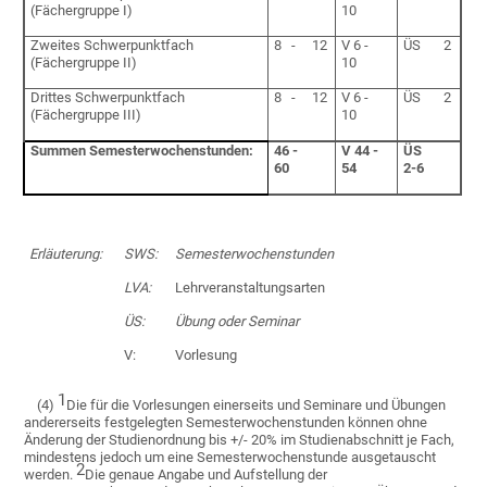
(Fächergruppe I)
10
Zweites Schwerpunktfach
8 - 12
V 6 -
ÜS 2
(Fächergruppe II)
10
Drittes Schwerpunktfach
8 - 12
V 6 -
ÜS 2
(Fächergruppe III)
10
Summen Semesterwochenstunden:
46 -
V 44 -
ÜS
60
54
2-6
Erläuterung:
SWS:
Semesterwochenstunden
LVA:
Lehrveranstaltungsarten
ÜS:
Übung oder Seminar
V:
Vorlesung
1
(4)
Die für die Vorlesungen einerseits und Seminare und Übungen
andererseits festgelegten Semesterwochenstunden können ohne
Änderung der Studienordnung bis +/- 20% im Studienabschnitt je Fach,
mindestens jedoch um eine Semesterwochenstunde ausgetauscht
2
werden.
Die genaue Angabe und Aufstellung der