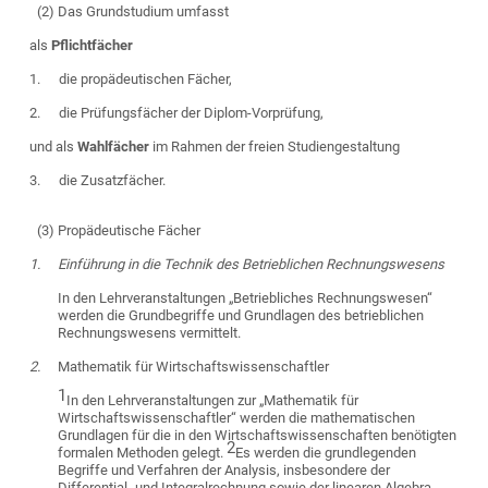
(2) Das Grundstudium umfasst
als
Pflichtfächer
1.
die propädeutischen Fächer,
2.
die Prüfungsfächer der Diplom-Vorprüfung,
und als
Wahlfächer
im Rahmen der freien Studiengestaltung
3.
die Zusatzfächer.
(3) Propädeutische Fächer
1.
Einführung in die Technik des Betrieblichen Rechnungswesens
In den Lehrveranstaltungen „Betriebliches Rechnungswesen“
werden die Grundbegriffe und Grundlagen des betrieblichen
Rechnungswesens vermittelt.
2.
Mathematik für Wirtschaftswissenschaftler
1
In den Lehrveranstaltungen zur „Mathematik für
Wirtschaftswissenschaftler“ werden die mathematischen
Grundlagen für die in den Wirtschaftswissenschaften benötigten
2
formalen Methoden gelegt.
Es werden die grundlegenden
Begriffe und Verfahren der Analysis, insbesondere der
Differential- und Integralrechnung sowie der linearen Algebra