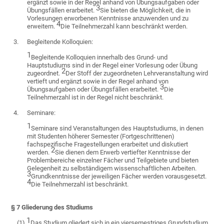
ergänzt sowie in der Regel anhand von Übungsaufgaben oder
3
Übungsfällen erarbeitet.
Sie bieten die Möglichkeit, die in
Vorlesungen erworbenen Kenntnisse anzuwenden und zu
4
erweitern.
Die Teilnehmerzahl kann beschränkt werden.
3.
Begleitende Kolloquien:
1
Begleitende Kolloquien innerhalb des Grund- und
Hauptstudiums sind in der Regel einer Vorlesung oder Übung
2
zugeordnet.
Der Stoff der zugeordneten Lehrveranstaltung wird
vertieft und ergänzt sowie in der Regel anhand von
3
Übungsaufgaben oder Übungsfällen erarbeitet.
Die
Teilnehmerzahl ist in der Regel nicht beschränkt.
4.
Seminare:
1
Seminare sind Veranstaltungen des Hauptstudiums, in denen
mit Studenten höherer Semester (Fortgeschrittenen)
fachspezifische Fragestellungen erarbeitet und diskutiert
2
werden.
Sie dienen dem Erwerb vertiefter Kenntnisse der
Problembereiche einzelner Fächer und Teilgebiete und bieten
Gelegenheit zu selbständigem wissenschaftlichen Arbeiten.
3
Grundkenntnisse der jeweiligen Fächer werden vorausgesetzt.
4
Die Teilnehmerzahl ist beschränkt.
§ 7 Gliederung des Studiums
1
(1)
Das Studium gliedert sich in ein viersemestriges Grundstudium