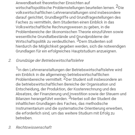
Anwendbarkeit theoretischer Einsichten auf
2
wirtschaftspolitische Problemstellungen beurteilen lernen.
Die
volkswirtschaftlichen Lehrveranstaltungen sind insbesondere
darauf gerichtet, Grundbegriffe und Grundfragestellungen des
Faches zu vermitteln, dem Studenten einen Einblick in das
Volkswirtschaftliche Rechnungswesen zu geben, in die
Problembereiche der ökonomischen Theorie einzuführen sowie
wesentliche Grundtatbestände und Grundprobleme der
3
Wirtschaftspolitik zu verdeutlichen.
Dem Studenten soll
hierdurch die Möglichkeit gegeben werden, sich die notwendigen
Grundlagen für ein erfolgreiches Hauptstudium anzueignen.
2.
Grundzüge der Betriebswirtschaftslehre
1
In den Lehrveranstaltungen der Betriebswirtschaftslehre wird
ein Einblick in die allgemeinen betriebswirtschaftlichen
2
Problembereiche vermittelt.
Der Student soll insbesondere an
die betriebswirtschaftlichen Bereiche der Organisation und
Entscheidung, der Produktion, der Kostenrechnung und des
Absatzes, der Finanzierung und Investition sowie der Steuern und
3
Bilanzen herangeführt werden.
Hierbei soll der Student die
inhaltlichen Grundlagen des Faches, das methodische
Instrumentarium und die systematische Orientierung erwerben,
die erforderlich sind, um das weitere Studium mit Erfolg zu
betreiben.
3.
Rechtswissenschaft