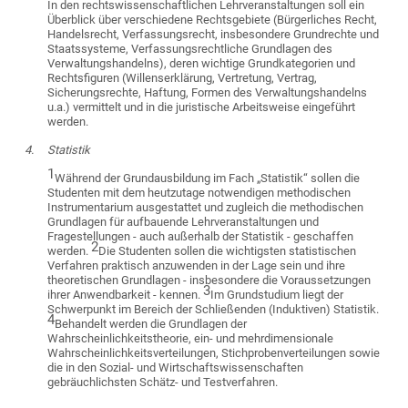
In den rechtswissenschaftlichen Lehrveranstaltungen soll ein
Überblick über verschiedene Rechtsgebiete (Bürgerliches Recht,
Handelsrecht, Verfassungsrecht, insbesondere Grundrechte und
Staatssysteme, Verfassungsrechtliche Grundlagen des
Verwaltungshandelns), deren wichtige Grundkategorien und
Rechtsfiguren (Willenserklärung, Vertretung, Vertrag,
Sicherungsrechte, Haftung, Formen des Verwaltungshandelns
u.a.) vermittelt und in die juristische Arbeitsweise eingeführt
werden.
4.
Statistik
1
Während der Grundausbildung im Fach „Statistik“ sollen die
Studenten mit dem heutzutage notwendigen methodischen
Instrumentarium ausgestattet und zugleich die methodischen
Grundlagen für aufbauende Lehrveranstaltungen und
Fragestellungen - auch außerhalb der Statistik - geschaffen
2
werden.
Die Studenten sollen die wichtigsten statistischen
Verfahren praktisch anzuwenden in der Lage sein und ihre
theoretischen Grundlagen - insbesondere die Voraussetzungen
3
ihrer Anwendbarkeit - kennen.
Im Grundstudium liegt der
Schwerpunkt im Bereich der Schließenden (Induktiven) Statistik.
4
Behandelt werden die Grundlagen der
Wahrscheinlichkeitstheorie, ein- und mehrdimensionale
Wahrscheinlichkeitsverteilungen, Stichprobenverteilungen sowie
die in den Sozial- und Wirtschaftswissenschaften
gebräuchlichsten Schätz- und Testverfahren.