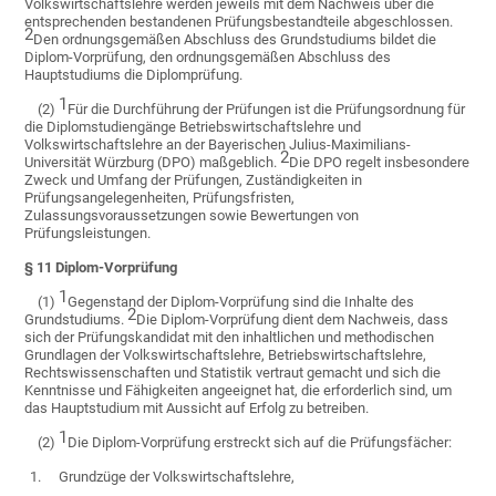
Volkswirtschaftslehre werden jeweils mit dem Nachweis über die
entsprechenden bestandenen Prüfungsbestandteile abgeschlossen.
2
Den ordnungsgemäßen Abschluss des Grundstudiums bildet die
Diplom-Vorprüfung, den ordnungsgemäßen Abschluss des
Hauptstudiums die Diplomprüfung.
1
(2)
Für die Durchführung der Prüfungen ist die Prüfungsordnung für
die Diplomstudiengänge Betriebswirtschaftslehre und
Volkswirtschaftslehre an der Bayerischen Julius-Maximilians-
2
Universität Würzburg (DPO) maßgeblich.
Die DPO regelt insbesondere
Zweck und Umfang der Prüfungen, Zuständigkeiten in
Prüfungsangelegenheiten, Prüfungsfristen,
Zulassungsvoraussetzungen sowie Bewertungen von
Prüfungsleistungen.
§ 11 Diplom-Vorprüfung
1
(1)
Gegenstand der Diplom-Vorprüfung sind die Inhalte des
2
Grundstudiums.
Die Diplom-Vorprüfung dient dem Nachweis, dass
sich der Prüfungskandidat mit den inhaltlichen und methodischen
Grundlagen der Volkswirtschaftslehre, Betriebswirtschaftslehre,
Rechtswissenschaften und Statistik vertraut gemacht und sich die
Kenntnisse und Fähigkeiten angeeignet hat, die erforderlich sind, um
das Hauptstudium mit Aussicht auf Erfolg zu betreiben.
1
(2)
Die Diplom-Vorprüfung erstreckt sich auf die Prüfungsfächer:
1.
Grundzüge der Volkswirtschaftslehre,