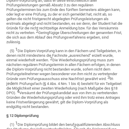
Diplom-Vorprüfung an, dass er diese einschließlich aller
Prüfungsleistungen gemäß Absatz 3 zu den regulären
Prüfungsterminen bis zum Ende des fünften Semesters ablegen kann,
oder legt er eine Prüfung, zu der er sich gemeldet hat, nicht ab, so
gelten die nicht fristgerecht abgelegten Prüfungsleistungen als
erstmals abgelegt und nicht bestanden, es sei denn, der Student hat die
Gründe für die nicht rechtzeitige Anmeldung bzw. für das Versäumnis
2
nicht zu vertreten.
Geringfügige Überschreitungen der genannten Frist,
die sich aus dem Ablauf des Prüfungsverfahrens ergeben, sind
zulässig.
1
(5)
Die Diplom-Vorprüfung kann in den Fächern und Teilgebieten, in
denen nicht mindestens die Fachnote „ausreichend“ erzielt wurde,
2
einmal wiederholt werden.
Die Wiederholungsprüfung muss zum
nächsten regulären Prüfungstermin in allen Fächern erfolgen, in denen
die Diplom-Vorprüfung nicht bestanden wurde, sofern nicht dem
Prüfungsteilnehmer wegen besonderer von ihm nicht zu vertretender
3
In
Gründe vom Prüfungsausschuss eine Nachfrist gewährt wird.
jedem
Prüfungsfach (§ 4 Abs. 4 Nrn. 1 bis 4) besteht für ein Teilgebiet
die Möglichkeit einer zweiten Wiederholung (nach Maßgabe des §18
4
DPO).
Versäumt der Prüfungskandidat aus von ihm zu vertretenden
Gründen die Wiederholungsprüfung oder wird ihm trotz eines Antrages
keine Fristverlängerung gewährt, gilt die Diplom-Vorprüfung als
endgültig nicht bestanden.
§ 12 Diplomprüfung
1
(1)
Die Diplomprüfung bildet den berufsqualifizierenden Abschluss
2