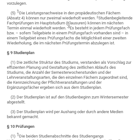
vorzulegen.
1
(5)
Die Leistungsnachweise in den propädeutischen Fächern
2
(Absatz 4) können nur zweimal wiederholt werden.
Studienbegleitende
Fachprüfungen im Hauptstudium (Klausuren) können im nächsten
3
Termin einmal wiederholt werden.
Es besteht in jedem Prüfungsfach
bzw. – sofern Teilgebiete in einem Prüfungsfach vorhanden sind – in
einem Teilgebiet eines Prüfungsfachs die Möglichkeit einer zweiten
Wiederholung, die im nächsten Prüfungstermin abzulegen ist.
§ 9 Studienplan
(1) Die zeitliche Struktur des Studiums, verstanden als Vorschlag zur
effizienten Planung und Gestaltung des zeitlichen Ablaufs des
Studiums, die Anzahl der Semesterwochenstunden und der
Lehrveranstaltungsarten, die den einzelnen Fächern zugeordnet sind,
die Kennzeichnung der Pflichtveranstaltungen und der
Ergänzungsfächer ergeben sich aus dem Studienplan.
(2) Der Studienplan ist auf den Studienbeginn zum Wintersemester
abgestellt.
(3) Der Studienplan wird per Aushang oder durch andere Medien
bekannt gemacht.
§ 10 Prüfungen
1
(1)
Die beiden Studienabschnitte des Studiengangs