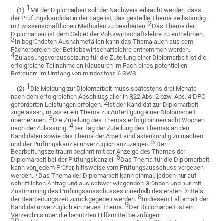
1
(1)
Mit der Diplomarbeit soll der Nachweis erbracht werden, dass
der Prüfungskandidat in der Lage ist, das gestellte Thema selbständig
2
mit wissenschaftlichen Methoden zu bearbeiten.
Das Thema der
Diplomarbeit ist dem Gebiet der Volkswirtschaftslehre zu entnehmen.
3
In begründeten Ausnahmefällen kann das Thema auch aus dem
Fächerbereich der Betriebswirtschaftslehre entnommen werden.
4
Zulassungsvoraussetzung für die Zuteilung einer Diplomarbeit ist die
erfolgreiche Teilnahme an Klausuren im Fach eines potentiellen
Betreuers im Umfang von mindestens 6 SWS.
1
(2)
Die Meldung zur Diplomarbeit muss spätestens drei Monate
nach dem erfolgreichen Abschluss aller in §22 Abs. 2 bzw. Abs. 4 DPO
2
geforderten Leistungen erfolgen.
Ist der Kandidat zur Diplomarbeit
zugelassen, muss er ein Thema zur Anfertigung einer Diplomarbeit
3
übernehmen.
Die Zuteilung des Themas erfolgt binnen acht Wochen
4
nach der Zulassung.
Der Tag der Zuteilung des Themas an den
Kandidaten sowie das Thema der Arbeit sind aktenkundig zu machen
5
und der Prüfungskanzlei unverzüglich anzuzeigen.
Der
Bearbeitungszeitraum beginnt mit der Anzeige des Themas der
6
Diplomarbeit bei der Prüfungskanzlei.
Das Thema für die Diplomarbeit
kann von jedem Prüfer, hilfsweise vom Prüfungsausschuss vergeben
7
werden.
Das Thema der Diplomarbeit kann einmal, jedoch nur auf
schriftlichen Antrag und aus schwer wiegenden Gründen und nur mit
Zustimmung des Prüfungsausschusses innerhalb des ersten Drittels
8
der Bearbeitungszeit zurückgegeben werden.
In diesem Fall erhält der
9
Kandidat unverzüglich ein neues Thema.
Der Diplomarbeit ist ein
Verzeichnis über die benutzten Hilfsmittel beizufügen.
10