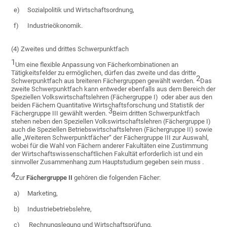
e)
Sozialpolitik und Wirtschaftsordnung,
f)
Industrieökonomik.
(4) Zweites und drittes Schwerpunktfach
1
Um eine flexible Anpassung von Fächerkombinationen an
Tätigkeitsfelder zu ermöglichen, dürfen das zweite und das dritte
2
Schwerpunktfach aus breiteren Fächergruppen gewählt werden.
Das
zweite Schwerpunktfach kann entweder ebenfalls aus dem Bereich der
Speziellen Volkswirtschaftslehren (Fächergruppe I) oder aber aus den
beiden Fächern Quantitative Wirtschaftsforschung und Statistik der
3
Fächergruppe III gewählt werden.
Beim dritten Schwerpunktfach
stehen neben den Speziellen Volkswirtschaftslehren (Fächergruppe I)
auch die Speziellen Betriebswirtschaftslehren (Fächergruppe II) sowie
alle „Weiteren Schwerpunktfächer“ der Fächergruppe III zur Auswahl,
wobei für die Wahl von Fächern anderer Fakultäten eine Zustimmung
der Wirtschaftswissenschaftlichen Fakultät erforderlich ist und ein
sinnvoller Zusammenhang zum Hauptstudium gegeben sein muss .
4
Zur
Fächergruppe II
gehören die folgenden Fächer:
a)
Marketing,
b)
Industriebetriebslehre,
c)
Rechnungslegung und Wirtschaftsprüfung,