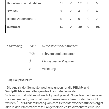
Betriebswirtschaftslehre
18
V 12
Ü 6
Statistik
8
V 4
Ü 4
Rechtswissenschaft
8
V 6
Ü 2
Summen:
68
V 42
Ü 26
Erläuterung:
SWS:
Semesterwochenstunden
LVA:
Lehrveranstaltungsarten
Ü:
Übung oder Kolloquium
V:
Vorlesung
(3) Hauptstudium
1
Die Anzahl der Semesterwochenstunden für die
Pflicht- und
Wahlpflichtveranstaltungen
des Hauptstudiums der
2
Volkswirtschaftslehre ist wie folgt festgesetzt:
In jedem Fach müssen
mindestens acht, maximal zwölf Semesterwochenstunden besucht
3
werden.
Der Mindestumfang von acht Semesterwochenstunden ergibt
sich in den Pflichtfächern zur Allgemeinen Volkswirtschaftslehre und