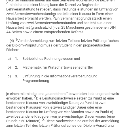
Fach 30 Klausurminuten auf eine Semesterwochenstunde beziehen.
4
In höchstens einer Übung kann der Dozent zu Beginn der
Lehrveranstaltung festlegen, dass Prüfungsleistungen im Umfang von
zwei Semesterwochenstunden anstelle einer Klausur in Form einer
5
Hausarbeit erbracht werden.
Ein Seminar hat grundsätzlich einen
Umfang von zwei Semesterwochenstunden und besteht aus einer
Hausarbeit mit (grundsätzlich) ca. 25 Maschinen geschriebenen DIN
A4-Seiten sowie einem entsprechenden Referat.
1
(4)
Vor der Anmeldung zum letzten Teil des letzten Prüfungsfaches
der Diplom-Vorprüfung muss der Student in den propädeutischen
Fächern
a)
1.
Betriebliches Rechnungswesen und
b)
2.
Mathematik für Wirtschaftswissenschaftler
c)
3.
Einführung in die Informationsverarbeitung und
Programmierung
je einen mit mindestens „ausreichend“ bewerteten Leistungsnachweis
2
erworben haben.
Die Leistungsnachweise setzen zu Punkt a) eine
bestandene Klausur von zweistündiger Dauer, zu Punkt b) zwei
bestandene Klausuren von je zweistündiger Dauer oder eine
bestandene Klausur im Umfang von vier Stunden sowie zu Punkt c)
zwei bestandene Klausuren von je zweistündiger Dauer voraus (eine
3
Stunde = 60 Minuten).
Diese Nachweise sind erst bei der Anmeldung
zum letzten Teil des letzten Prüfungsfaches der Diplom-Vorprüfung