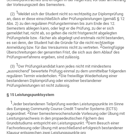
der Vorlesungszeit des Semesters.
1
(2)
Meldet sich der Student nicht so rechtzeitig zur Diplomprüfung
an, dass er diese einschließlich aller Prüfungsleistungen (gemäß § 12
Abs. 2) zu den regulären Prüfungsterminen bis zum Ende des 12.
Semesters ablegen kann, oder legt er die Prüfung, zu der er sich
gemeldet hat, nicht ab, so gelten die nicht fristgerecht abgelegten
Prüfungsteile bzw. -fächer als abgelegt und erstmals nicht bestanden,
es sei denn, der Student hat die Gründe für die nicht rechtzeitige
2
Anmeldung bzw. für das Versäumnis nicht zu vertreten.
Geringfügige
Überschreitungen der genannten Frist, die sich aus dem Ablauf des
Prüfungsverfahrens ergeben, sind zulässig.
1
(3)
Der Prüfungskandidat kann jedes nicht mit mindestens
„ausreichend“ bewertete Prüfung einmal zu dem unmittelbar folgenden
2
regulären Termin wiederholen.
Die freiwillige Wiederholung einer
bestandenen Diplomprüfung oder einzelner bestandener
Prüfungsleistungen ist nicht zulässig.
§ 15 Leistungspunktsystem
1
Jeder bestandenen Teilprüfung werden Leistungspunkte im Sinne
des European Community Course Credit Transfer Systems (ECTS)
2
zugeordnet.
Einer Semesterwochenstunde Vorlesung oder Übung mit
Leistungsnachweis in den propaedeutischen Fächern des
3
Grundstudiums entspricht ein Leistungspunkt.
Dem Besuch einer
Fachvorlesung oder Übung mit anschließend erfolgreich bestandener
Klausur entsprechen zwei Leistungspunkte pro