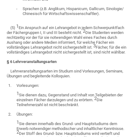
-
Sprachen (z.B. Anglikum, Hispanicum, Gallicum, Sinologie/
Chinesisch für Wirtschaftswissenschaftler).
1
(5)
Ein Anspruch auf ein Lehrangebot in jedem Schwerpunktfach
2
der Fächergruppen I, II und III besteht nicht.
Die Studenten werden
rechtzeitig vor der für sie notwendigen Wahl eines Faches durch
Aushang oder andere Medien informiert, für welche Fächer ein
3
vollständiges Lehrangebot nicht sichergestellt ist.
Fächer, für die ein
vollständiges Lehrangebot nicht sichergestellt ist, sind nicht wählbar.
§ 6 Lehrveranstaltungsarten
Lehrveranstaltungsarten im Studium sind Vorlesungen, Seminare,
Übungen und begleitende Kolloquien.
1.
Vorlesungen:
1
Sie dienen dazu, Gegenstand und Inhalt von Teilgebieten der
2
einzelnen Fächer darzulegen und zu erörtern.
Die
Teilnehmerzahl ist nicht beschränkt.
2.
Übungen:
1
Sie dienen innerhalb des Grund- und Hauptstudiums dem
Erwerb notwendiger methodischer und inhaltlicher Kenntnisse.
2
Der Stoff des Grund- bzw. Hauptstudiums wird vertieft und