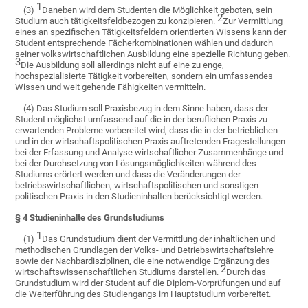
1
(3)
Daneben wird dem Studenten die Möglichkeit geboten, sein
2
Studium auch tätigkeitsfeldbezogen zu konzipieren.
Zur Vermittlung
eines an spezifischen Tätigkeitsfeldern orientierten Wissens kann der
Student entsprechende Fächerkombinationen wählen und dadurch
seiner volkswirtschaftlichen Ausbildung eine spezielle Richtung geben.
3
Die Ausbildung soll allerdings nicht auf eine zu enge,
hochspezialisierte Tätigkeit vorbereiten, sondern ein umfassendes
Wissen und weit gehende Fähigkeiten vermitteln.
(4) Das Studium soll Praxisbezug in dem Sinne haben, dass der
Student möglichst umfassend auf die in der beruflichen Praxis zu
erwartenden Probleme vorbereitet wird, dass die in der betrieblichen
und in der wirtschaftspolitischen Praxis auftretenden Fragestellungen
bei der Erfassung und Analyse wirtschaftlicher Zusammenhänge und
bei der Durchsetzung von Lösungsmöglichkeiten während des
Studiums erörtert werden und dass die Veränderungen der
betriebswirtschaftlichen, wirtschaftspolitischen und sonstigen
politischen Praxis in den Studieninhalten berücksichtigt werden.
§ 4 Studieninhalte des Grundstudiums
1
(1)
Das Grundstudium dient der Vermittlung der inhaltlichen und
methodischen Grundlagen der Volks- und Betriebswirtschaftslehre
sowie der Nachbardisziplinen, die eine notwendige Ergänzung des
2
wirtschaftswissenschaftlichen Studiums darstellen.
Durch das
Grundstudium wird der Student auf die Diplom-Vorprüfungen und auf
die Weiterführung des Studiengangs im Hauptstudium vorbereitet.