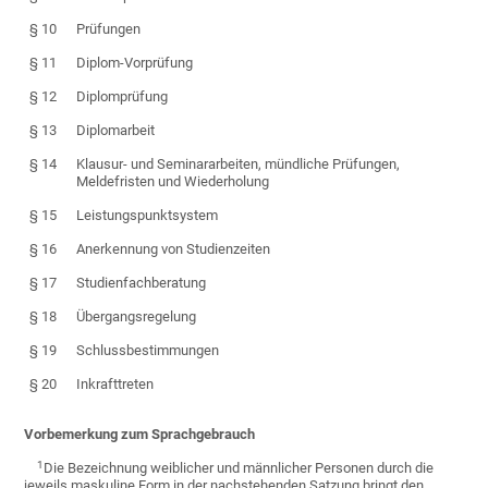
§ 10
Prüfungen
§ 11
Diplom-Vorprüfung
§ 12
Diplomprüfung
§ 13
Diplomarbeit
§ 14
Klausur- und Seminararbeiten, mündliche Prüfungen,
Meldefristen und Wiederholung
§ 15
Leistungspunktsystem
§ 16
Anerkennung von Studienzeiten
§ 17
Studienfachberatung
§ 18
Übergangsregelung
§ 19
Schlussbestimmungen
§ 20
Inkrafttreten
Vorbemerkung zum Sprachgebrauch
1
Die Bezeichnung weiblicher und männlicher Personen durch die
jeweils maskuline Form in der nachstehenden Satzung bringt den