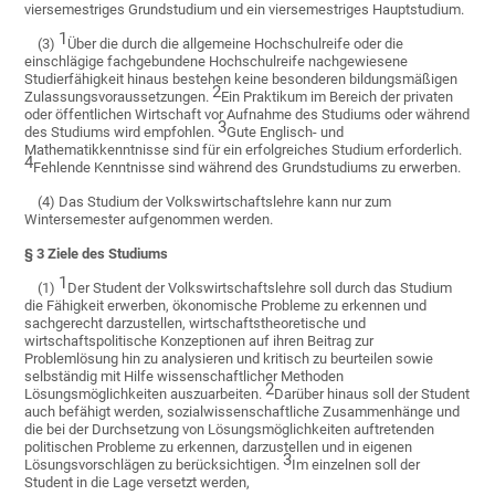
viersemestriges Grundstudium und ein viersemestriges Hauptstudium.
1
(3)
Über die durch die allgemeine Hochschulreife oder die
einschlägige fachgebundene Hochschulreife nachgewiesene
Studierfähigkeit hinaus bestehen keine besonderen bildungsmäßigen
2
Zulassungsvoraussetzungen.
Ein Praktikum im Bereich der privaten
oder öffentlichen Wirtschaft vor Aufnahme des Studiums oder während
3
des Studiums wird empfohlen.
Gute Englisch- und
Mathematikkenntnisse sind für ein erfolgreiches Studium erforderlich.
4
Fehlende Kenntnisse sind während des Grundstudiums zu erwerben.
(4) Das Studium der Volkswirtschaftslehre kann nur zum
Wintersemester aufgenommen werden.
§ 3 Ziele des Studiums
1
(1)
Der Student der Volkswirtschaftslehre soll durch das Studium
die Fähigkeit erwerben, ökonomische Probleme zu erkennen und
sachgerecht darzustellen, wirtschaftstheoretische und
wirtschaftspolitische Konzeptionen auf ihren Beitrag zur
Problemlösung hin zu analysieren und kritisch zu beurteilen sowie
selbständig mit Hilfe wissenschaftlicher Methoden
2
Lösungsmöglichkeiten auszuarbeiten.
Darüber hinaus soll der Student
auch befähigt werden, sozialwissenschaftliche Zusammenhänge und
die bei der Durchsetzung von Lösungsmöglichkeiten auftretenden
politischen Probleme zu erkennen, darzustellen und in eigenen
3
Lösungsvorschlägen zu berücksichtigen.
Im einzelnen soll der
Student in die Lage versetzt werden,