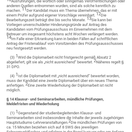
Ausführungen, die wörtlich oder sinngemäß Veröffentlichungen oder
anderen Quellen entnommen wurden, sind als solche kenntlich zu
11
machen.
Der Kandidat muss ein Thema übernehmen, das er mit
12
einem Prüfer aufgrund eigener Vorschläge vereinbart.
Die
13
Bearbeitungszeit beträgt drei bis sechs Monate.
Sie kann bei
Vorliegen unverschuldeter Hinderungsgründe auf Antrag des
Kandidaten vom Prüfungsausschuss im Einvernehmen mit dem
Betreuer um insgesamt höchstens acht Wochen verlängert werden.
14
Im Falle einer Erkrankung kann in beiden Fällen auf schriftlichen
Antrag der Fristenablauf vom Vorsitzenden des Prüfungsausschusses
neu festgesetzt werden.
1
(3)
Wird die Diplomarbeit nicht fristgerecht gemäß Absatz 2
2
abgeliefert, gilt sie als „nicht ausreichend“ bewertet.
Näheres regelt §
31 DPO.
1
(4)
Ist die Diplomarbeit mit „nicht ausreichend“ bewertet worden,
muss der Kandidat eine zweite Diplomarbeit über ein neues Thema
2
anfertigen.
Eine zweite Wiederholung der Diplomarbeit ist nicht
möglich.
§ 14 Klausur- und Seminararbeiten, mündliche Prüfungen,
Meldefristen und Wiederholung
1
(1)
Gegenstand der studienbegleitenden Klausur- und
Seminararbeiten sind insbesondere die Inhalte der jeweils zugehörigen
2
Hauptstudiums-Lehrveranstaltungen.
Die mündlichen Prüfungen von
ca. 15 Minuten beziehen sich auf 8 SWS des jeweiligen
Schwerpunktfaches und erfolgen in der Regel kurz vor oder am Anfang