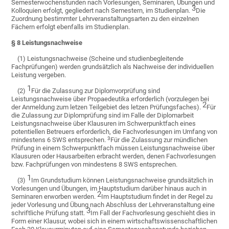
Semesterwochenstunden nach Vorlesungen, Seminaren, Übungen und
3
Kolloquien erfolgt, gegliedert nach Semestern, im Studienplan.
Die
Zuordnung bestimmter Lehrveranstaltungsarten zu den einzelnen
Fächern erfolgt ebenfalls im Studienplan.
§ 8 Leistungsnachweise
(1) Leistungsnachweise (Scheine und studienbegleitende
Fachprüfungen) werden grundsätzlich als Nachweise der individuellen
Leistung vergeben.
1
(2)
Für die Zulassung zur Diplomvorprüfung sind
Leistungsnachweise über Propaedeutika erforderlich (vorzulegen bei
2
der Anmeldung zum letzen Teilgebiet des letzen Prüfungsfaches).
Für
die Zulassung zur Diplomprüfung sind im Falle der Diplomarbeit
Leistungsnachweise über Klausuren im Schwerpunktfach eines
potentiellen Betreuers erforderlich, die Fachvorlesungen im Umfang von
3
mindestens 6 SWS entsprechen.
Für die Zulassung zur mündlichen
Prüfung in einem Schwerpunktfach müssen Leistungsnachweise über
Klausuren oder Hausarbeiten erbracht werden, denen Fachvorlesungen
bzw. Fachprüfungen von mindestens 8 SWS entsprechen.
1
(3)
Im Grundstudium können Leistungsnachweise grundsätzlich in
Vorlesungen und Übungen, im Hauptstudium darüber hinaus auch in
2
Seminaren erworben werden.
Im Hauptstudium findet in der Regel zu
jeder Vorlesung und Übung nach Abschluss der Lehrveranstaltung eine
3
schriftliche Prüfung statt.
Im Fall der Fachvorlesung geschieht dies in
Form einer Klausur, wobei sich in einem wirtschaftswissenschaftlichen