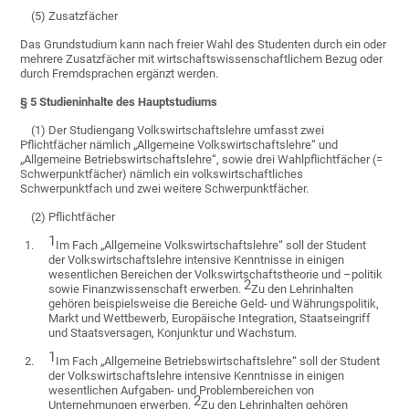
(5) Zusatzfächer
Das Grundstudium kann nach freier Wahl des Studenten durch ein oder
mehrere Zusatzfächer mit wirtschaftswissenschaftlichem Bezug oder
durch Fremdsprachen ergänzt werden.
§ 5 Studieninhalte des Hauptstudiums
(1) Der Studiengang Volkswirtschaftslehre umfasst zwei
Pflichtfächer nämlich „Allgemeine Volkswirtschaftslehre“ und
„Allgemeine Betriebswirtschaftslehre“, sowie drei Wahlpflichtfächer (=
Schwerpunktfächer) nämlich ein volkswirtschaftliches
Schwerpunktfach und zwei weitere Schwerpunktfächer.
(2) Pflichtfächer
1
1.
Im Fach „Allgemeine Volkswirtschaftslehre“ soll der Student
der Volkswirtschaftslehre intensive Kenntnisse in einigen
wesentlichen Bereichen der Volkswirtschaftstheorie und –politik
2
sowie Finanzwissenschaft erwerben.
Zu den Lehrinhalten
gehören beispielsweise die Bereiche Geld- und Währungspolitik,
Markt und Wettbewerb, Europäische Integration, Staatseingriff
und Staatsversagen, Konjunktur und Wachstum.
1
2.
Im Fach „Allgemeine Betriebswirtschaftslehre“ soll der Student
der Volkswirtschaftslehre intensive Kenntnisse in einigen
wesentlichen Aufgaben- und Problembereichen von
2
Unternehmungen erwerben.
Zu den Lehrinhalten gehören