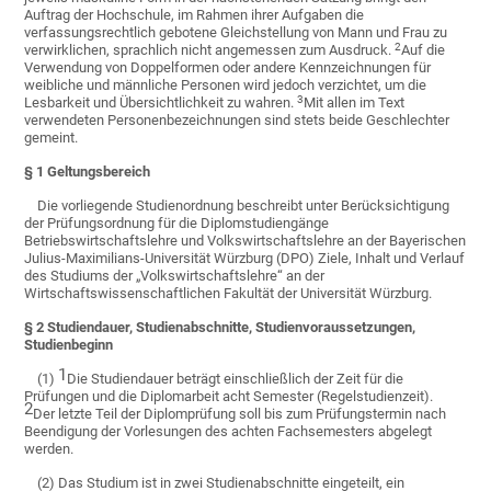
Auftrag der Hochschule, im Rahmen ihrer Aufgaben die
verfassungsrechtlich gebotene Gleichstellung von Mann und Frau zu
2
verwirklichen, sprachlich nicht angemessen zum Ausdruck.
Auf die
Verwendung von Doppelformen oder andere Kennzeichnungen für
weibliche und männliche Personen wird jedoch verzichtet, um die
3
Lesbarkeit und Übersichtlichkeit zu wahren.
Mit allen im Text
verwendeten Personenbezeichnungen sind stets beide Geschlechter
gemeint.
§ 1 Geltungsbereich
Die vorliegende Studienordnung beschreibt unter Berücksichtigung
der Prüfungsordnung für die Diplomstudiengänge
Betriebswirtschaftslehre und Volkswirtschaftslehre an der Bayerischen
Julius-Maximilians-Universität Würzburg (DPO) Ziele, Inhalt und Verlauf
des Studiums der „Volkswirtschaftslehre“ an der
Wirtschaftswissenschaftlichen Fakultät der Universität Würzburg.
§ 2 Studiendauer, Studienabschnitte, Studienvoraussetzungen,
Studienbeginn
1
(1)
Die Studiendauer beträgt einschließlich der Zeit für die
Prüfungen und die Diplomarbeit acht Semester (Regelstudienzeit).
2
Der letzte Teil der Diplomprüfung soll bis zum Prüfungstermin nach
Beendigung der Vorlesungen des achten Fachsemesters abgelegt
werden.
(2) Das Studium ist in zwei Studienabschnitte eingeteilt, ein