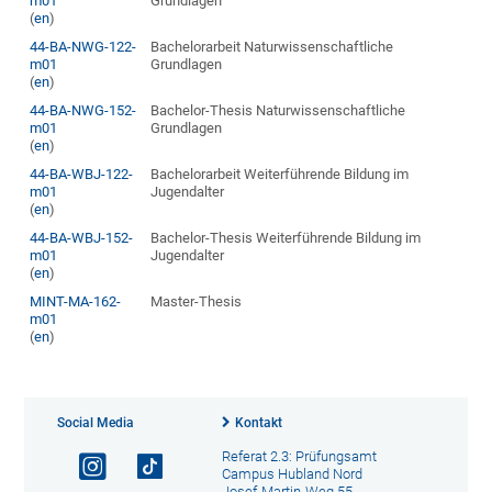
m01
Grundlagen
(
en
)
44-BA-NWG-122-
Bachelorarbeit Naturwissenschaftliche
m01
Grundlagen
(
en
)
44-BA-NWG-152-
Bachelor-Thesis Naturwissenschaftliche
m01
Grundlagen
(
en
)
44-BA-WBJ-122-
Bachelorarbeit Weiterführende Bildung im
m01
Jugendalter
(
en
)
44-BA-WBJ-152-
Bachelor-Thesis Weiterführende Bildung im
m01
Jugendalter
(
en
)
MINT-MA-162-
Master-Thesis
m01
(
en
)
Social Media
Kontakt
Referat 2.3: Prüfungsamt
Campus Hubland Nord
Josef-Martin-Weg 55