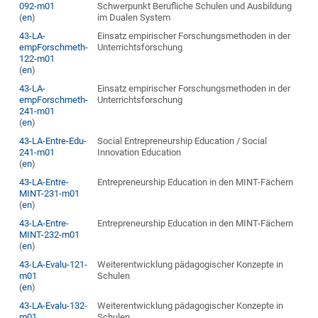
092-m01
Schwerpunkt Berufliche Schulen und Ausbildung
(
en
)
im Dualen System
43-LA-
Einsatz empirischer Forschungsmethoden in der
empForschmeth-
Unterrichtsforschung
122-m01
(
en
)
43-LA-
Einsatz empirischer Forschungsmethoden in der
empForschmeth-
Unterrichtsforschung
241-m01
(
en
)
43-LA-Entre-Edu-
Social Entrepreneurship Education / Social
241-m01
Innovation Education
(
en
)
43-LA-Entre-
Entrepreneurship Education in den MINT-Fächern
MINT-231-m01
(
en
)
43-LA-Entre-
Entrepreneurship Education in den MINT-Fächern
MINT-232-m01
(
en
)
43-LA-Evalu-121-
Weiterentwicklung pädagogischer Konzepte in
m01
Schulen
(
en
)
43-LA-Evalu-132-
Weiterentwicklung pädagogischer Konzepte in
m01
Schulen