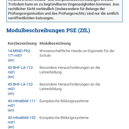
Trotzdem kann es zu begründbaren Ungenauigkeiten kommen. Aus
rechtlicher Sicht verbindlich (insbesondere für Belange der
Prüfungsorganisation und des Prüfungsrechts) sind nur die amtlich
veröffentlichten Satzungen.
Modulbeschreibungen PSE (ZfL)
Kurzbezeichnung
Modulbezeichnung
14-MIND-Ph2-
Wissenschaftliche Hands-on-Exponate für die
171-m01
Schule
(
en
)
43-BHF-LA-112-
Besondere Herausforderungen an die
m01
Lehrerbildung
(
en
)
43-BHF-LA-122-
Besondere Herausforderungen an die
m01
Lehrerbildung
(
en
)
43-Intnatbild-111-
Europäische Bildungssysteme
m01
(
en
)
43-Intnatbild-152-
Europäische Bildungssysteme
m01
(
en
)