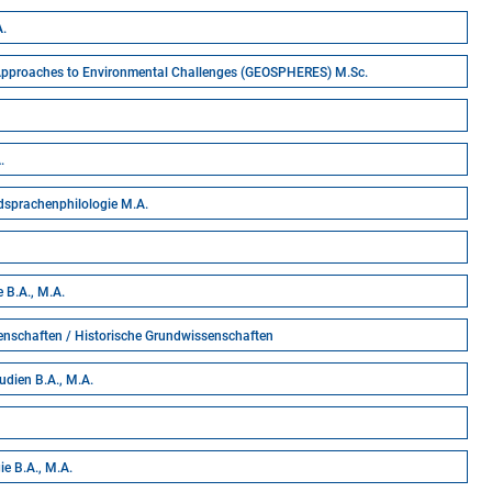
A.
Approaches to Environmental Challenges (GEOSPHERES) M.Sc.
.
dsprachenphilologie M.A.
e B.A., M.A.
senschaften / Historische Grundwissenschaften
udien B.A., M.A.
ie B.A., M.A.