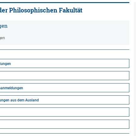
er Philosophischen Fakultät
gen
gen
tungen
gsanmeldungen
nungen aus dem Ausland