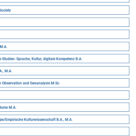
Society
 M.A.
 Studien: Sprache, Kultur, digitale Kompetenz B.A.
A., M.A.
h Observation and Geoanalysis M.Sc.
tures M.A.
ie/Empirische Kulturwissenschaft B.A., M.A.