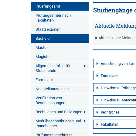
Pruefungsamt
Studiengänge d
Prüfungsämter nach
Fakultäten
Aktuelle Meldun
Staatsexamen
Aktuell keine Meldun
Bachelor
Master
Magister
Anrechnung von Leis
Allgemeine Infos für
Studierende
Formulare
Formulare
Hinweise zu Prüfun
Nachteilsausgleich
Verifikation von
Hinweise zu Anrech
Bescheinigungen
Rechtliches und Satzungen
Rechtliches
Modulbeschreibungen und
Fakultäten
-handbücher
Prüfungsausschüsse