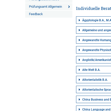
Prüfungsamt Allgemein
Individuelle Ber
Feedback
Ägyptologie B.A., M.A
Allgemeine und ange
Angewandte Humange
Angewandte Physisch
Anglistik/Amerikanist
Alte Welt B.A.
Altorientalistik B.A.
Altorientalische Spr
China Business and 
China Language and