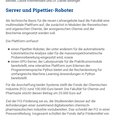
Bender, Lasse Kreimendahl und Dr. Daniel Bellinger.
Server und Pipettier-Roboter
Als technische Basis für die neuen Lehrangebote baut die Fakultät eine
multimodale Plattform auf, die zunächst in Modulen der theoretischen
und organischen Chemie, der anorganischen Chemie und der
Biochemie eingesetzt werden soll.
Die Plattform umfasst
einen Pipettier-Roboter, der unter anderem für die automatisierte
kolorimetrische Analyse oder für die massenspektrometrische
Probenvorbereitung eingesetzt wird, sowie
einen GPU-Server, der Laborjournale für die Praktikumsmodule
bereitstellt, eine interaktive Plattform zum Erlernen der
Programmiersprache Python bietet und die Rechenleistung für
umfangreiche Machine-Learning-Anwendungen in Python
bereitstellt.
Für die Anschaffung beider Systeme stellt der Fonds der Chemischen
Industrie (FCI) rund 100.000 Euro bereit. Die Fakultät für Chemie und
Pharmazie stockt diesen Betrag um 25.000 Euro auf.
Ziel der FCI-Förderung sei es, die Studierenden besser auf die
Anforderungen einer zunehmend digitalisierten chemisch-
pharmazeutischen Industrie vorzubereiten. Das schreibt der FCI in einer
Pressemitteilung. Insgesamt schüttet der Fonds dafür Fördermittel von