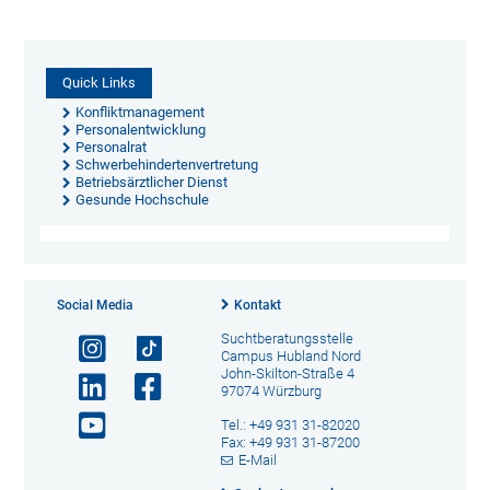
Quick Links
Konfliktmanagement
Personalentwicklung
Personalrat
Schwerbehindertenvertretung
Betriebsärztlicher Dienst
Gesunde Hochschule
Social Media
Kontakt
Suchtberatungsstelle
Campus Hubland Nord
John-Skilton-Straße 4
97074 Würzburg
Tel.: +49 931 31-82020
Fax: +49 931 31-87200
E-Mail