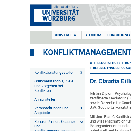
UNIVERSITÄT
STUDIUM
FORSCHUNG
KONFLIKTMANAGEMEN
BESCHÄFTIGTE
KO
REFERENT*INNEN, COAC
Konfliktberatungsstelle
Dr. Claudia Ei
Grundverständnis, Ziele
und Vorgehen bei
Konflikten
Ich bin Diplom-Psycholog
zertifizierte Mediatorin
Anlaufstellen
sowie Dozentin für Coac
J.W. Goethe-Universität i
Veranstaltungen und
Angebote
Mit dem Plan C Konfliktn
und wissenschaftlich fu
Referent*innen, Coaches
lösungsorientierte und s
und
entwickelt und in einem
Konfliktmoderator*innen