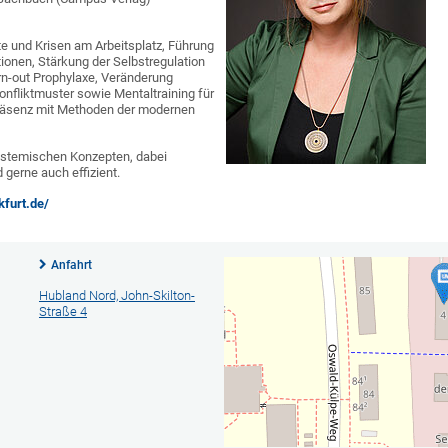
te und Krisen am Arbeitsplatz, Führung
tionen, Stärkung der Selbstregulation
rn-out Prophylaxe, Veränderung
onfliktmuster sowie Mentaltraining für
räsenz mit Methoden der modernen
ystemischen Konzepten, dabei
nd gerne auch effizient.
kfurt.de/
Anfahrt
Hubland Nord, John-Skilton-
Straße 4