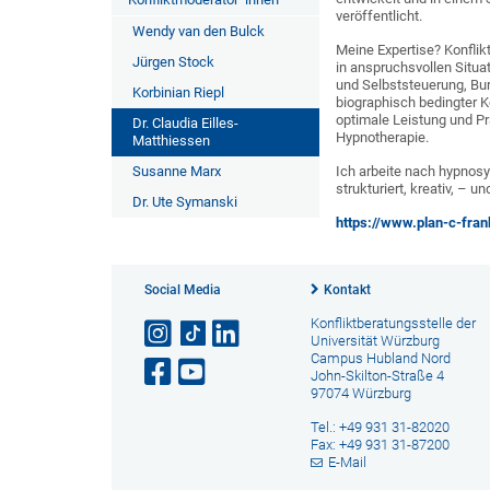
veröffentlicht.
Wendy van den Bulck
Meine Expertise? Konflik
Jürgen Stock
in anspruchsvollen Situa
und Selbststeuerung, Bu
Korbinian Riepl
biographisch bedingter K
optimale Leistung und P
Dr. Claudia Eilles-
Hypnotherapie.
Matthiessen
Susanne Marx
Ich arbeite nach hypnos
strukturiert, kreativ, – u
Dr. Ute Symanski
https://www.plan-c-fran
Social Media
Kontakt
Konfliktberatungsstelle der
Universität Würzburg
Campus Hubland Nord
John-Skilton-Straße 4
97074 Würzburg
Tel.: +49 931 31-82020
Fax: +49 931 31-87200
E-Mail