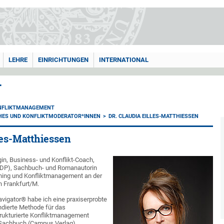
LEHRE
EINRICHTUNGEN
INTERNATIONAL
T
NFLIKTMANAGEMENT
HES UND KONFLIKTMODERATOR*INNEN
DR. CLAUDIA EILLES-MATTHIESSEN
lles-Matthiessen
in, Business- und Konflikt-Coach,
 (BDP), Sachbuch- und Romanautorin
hing und Konfliktmanagement an der
n Frankfurt/M.
avigator® habe ich eine praxiserprobte
ndierte Methode für das
trukturierte Konfliktmanagement
 Sachbuch (Campus Verlag)