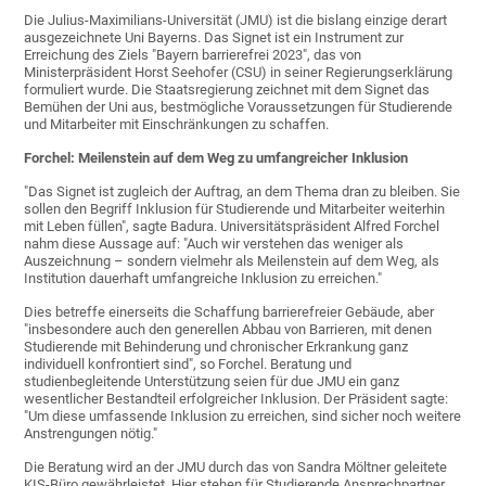
Die Julius-Maximilians-Universität (JMU) ist die bislang einzige derart
ausgezeichnete Uni Bayerns. Das Signet ist ein Instrument zur
Erreichung des Ziels "Bayern barrierefrei 2023", das von
Ministerpräsident Horst Seehofer (CSU) in seiner Regierungserklärung
formuliert wurde. Die Staatsregierung zeichnet mit dem Signet das
Bemühen der Uni aus, bestmögliche Voraussetzungen für Studierende
und Mitarbeiter mit Einschränkungen zu schaffen.
Forchel: Meilenstein auf dem Weg zu umfangreicher Inklusion
"Das Signet ist zugleich der Auftrag, an dem Thema dran zu bleiben. Sie
sollen den Begriff Inklusion für Studierende und Mitarbeiter weiterhin
mit Leben füllen", sagte Badura. Universitätspräsident Alfred Forchel
nahm diese Aussage auf: "Auch wir verstehen das weniger als
Auszeichnung – sondern vielmehr als Meilenstein auf dem Weg, als
Institution dauerhaft umfangreiche Inklusion zu erreichen."
Dies betreffe einerseits die Schaffung barrierefreier Gebäude, aber
"insbesondere auch den generellen Abbau von Barrieren, mit denen
Studierende mit Behinderung und chronischer Erkrankung ganz
individuell konfrontiert sind", so Forchel. Beratung und
studienbegleitende Unterstützung seien für due JMU ein ganz
wesentlicher Bestandteil erfolgreicher Inklusion. Der Präsident sagte:
"Um diese umfassende Inklusion zu erreichen, sind sicher noch weitere
Anstrengungen nötig."
Die Beratung wird an der JMU durch das von Sandra Möltner geleitete
KIS-Büro gewährleistet. Hier stehen für Studierende Ansprechpartner