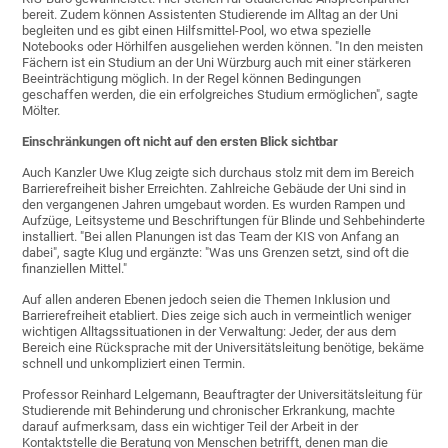
bereit. Zudem können Assistenten Studierende im Alltag an der Uni
begleiten und es gibt einen Hilfsmittel-Pool, wo etwa spezielle
Notebooks oder Hörhilfen ausgeliehen werden können. "In den meisten
Fächern ist ein Studium an der Uni Würzburg auch mit einer stärkeren
Beeinträchtigung möglich. In der Regel können Bedingungen
geschaffen werden, die ein erfolgreiches Studium ermöglichen", sagte
Mölter.
Einschränkungen oft nicht auf den ersten Blick sichtbar
Auch Kanzler Uwe Klug zeigte sich durchaus stolz mit dem im Bereich
Barrierefreiheit bisher Erreichten. Zahlreiche Gebäude der Uni sind in
den vergangenen Jahren umgebaut worden. Es wurden Rampen und
Aufzüge, Leitsysteme und Beschriftungen für Blinde und Sehbehinderte
installiert. "Bei allen Planungen ist das Team der KIS von Anfang an
dabei", sagte Klug und ergänzte: "Was uns Grenzen setzt, sind oft die
finanziellen Mittel."
Auf allen anderen Ebenen jedoch seien die Themen Inklusion und
Barrierefreiheit etabliert. Dies zeige sich auch in vermeintlich weniger
wichtigen Alltagssituationen in der Verwaltung: Jeder, der aus dem
Bereich eine Rücksprache mit der Universitätsleitung benötige, bekäme
schnell und unkompliziert einen Termin.
Professor Reinhard Lelgemann, Beauftragter der Universitätsleitung für
Studierende mit Behinderung und chronischer Erkrankung, machte
darauf aufmerksam, dass ein wichtiger Teil der Arbeit in der
Kontaktstelle die Beratung von Menschen betrifft, denen man die