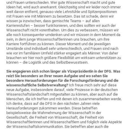
und Frauen unterschieden. Wer gute Wissenschaft macht und gute
Ideen hat, wird auch anerkannt. Gleichzeitig sind wir leider noch immer
weit davon entfernt, genauso viele Lehrstühle und Spitzenpositionen
mit Frauen wie mit Männern zu besetzen. Das ist schade, denn wir
wissen ja inzwischen, dass gemischte Teams – auf allen
Karrierestufen – besser funktionieren, und dies sollten wir auch der
Wissenschaft nicht vorenthalten. Um dies zu verbessern, müssen wir
alle noch konsequenter umdenken und wir müssen in dem Moment da
sein, in dem junge Wissenschaftlerinnen uns brauchen, um ihre
Karriere fortführen zu können. Dieser Moment und die jeweiligen
Umstände sind individuell sehr unterschiedlich, und Frauen sind nach
wie vor im familiären Umfeld stärker engagiert als Männer. Von daher
brauchen wir hier noch größere Flexibilität um wirksam unterstützen zu
können – die Logistik und das Selbstbewusstsein.
Sie engagieren sich schon länger als Vizepräsidentin in der DFG. Was
reizt Sie besonders an Ihrer neuen Aufgabe und wo sehen Sie
besondere Herausforderungen für die Forschungsförderung und die
wissenschaftliche Selbstverwaltung?
Ich freue mich sehr auf diese
neue Aufgabe, insbesondere darauf, viele Prozesse in der deutschen
Wissenschaftslandschaft mitgestalten zu können, aber auch auf die
Menschen, die ich treffen und mit denen ich zusammenarbeiten werde.
Ich denke, dass auf die DFG in den nächsten Jahren viele
Herausforderungen zukommen werden. Diese betreffen
beispielsweise die Wahrnehmung der Wissenschaft in der
Gesellschaft, die Freiheit von Wissenschaft, die Freiheit von
Wissenschaftlerinnen und Wissenschaftlern und folglich viele Aspekte
der Wissenschaftskommunikation. Sie betreffen aber auch die