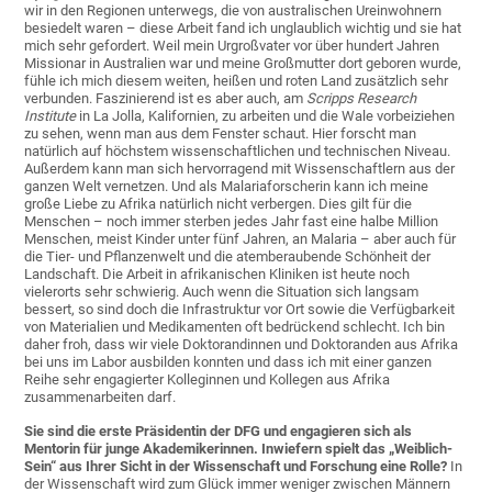
wir in den Regionen unterwegs, die von australischen Ureinwohnern
besiedelt waren – diese Arbeit fand ich unglaublich wichtig und sie hat
mich sehr gefordert. Weil mein Urgroßvater vor über hundert Jahren
Missionar in Australien war und meine Großmutter dort geboren wurde,
fühle ich mich diesem weiten, heißen und roten Land zusätzlich sehr
verbunden. Faszinierend ist es aber auch, am
Scripps Research
Institute
in La Jolla, Kalifornien, zu arbeiten und die Wale vorbeiziehen
zu sehen, wenn man aus dem Fenster schaut. Hier forscht man
natürlich auf höchstem wissenschaftlichen und technischen Niveau.
Außerdem kann man sich hervorragend mit Wissenschaftlern aus der
ganzen Welt vernetzen. Und als Malariaforscherin kann ich meine
große Liebe zu Afrika natürlich nicht verbergen. Dies gilt für die
Menschen – noch immer sterben jedes Jahr fast eine halbe Million
Menschen, meist Kinder unter fünf Jahren, an Malaria – aber auch für
die Tier- und Pflanzenwelt und die atemberaubende Schönheit der
Landschaft. Die Arbeit in afrikanischen Kliniken ist heute noch
vielerorts sehr schwierig. Auch wenn die Situation sich langsam
bessert, so sind doch die Infrastruktur vor Ort sowie die Verfügbarkeit
von Materialien und Medikamenten oft bedrückend schlecht. Ich bin
daher froh, dass wir viele Doktorandinnen und Doktoranden aus Afrika
bei uns im Labor ausbilden konnten und dass ich mit einer ganzen
Reihe sehr engagierter Kolleginnen und Kollegen aus Afrika
zusammenarbeiten darf.
Sie sind die erste Präsidentin der DFG und engagieren sich als
Mentorin für junge Akademikerinnen. Inwiefern spielt das „Weiblich-
Sein“ aus Ihrer Sicht in der Wissenschaft und Forschung eine Rolle?
In
der Wissenschaft wird zum Glück immer weniger zwischen Männern