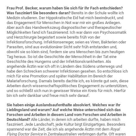
Frau Prof. Becker, warum haben Sie sich für Ihr Fach entschieden?
Was fasziniert Sie besonders daran?
Bereits in der Schule wollte ich
Medizin studieren. Der Hippokratische Eid hat mich beeindruckt, und
das Engagement für Menschen in Not war mir ein großes Anliegen.
Aber auch das Handwerkszeug diagnostischer und therapeutischer
Möglichkeiten fand ich faszinierend. Ich war dann von Psychosomatik
und Herzchirurgie begeistert sowie bereits früh von der
Infektionsforschung. Infektionserreger, seien es Viren, Bakterien oder
Parasiten, sind aus evolutionärer Sicht sehr früh entstanden und,
obwohl sie so klein sind, fordern sie uns Menschen bis zum heutigen
Tag heraus. So ist die Geschichte der Menschheit in der Tat eine
Geschichte des Hungerns und der Infektionskrankheiten. Als
angehende Ärztin war ich oft in Ländern des Südens unterwegs und
habe den Schrecken schwerer Infektionen gesehen. So entschloss ich
mich für eine Promotion und später Habilitation im Bereich der
Malariaforschung. Damals bereits dachte ich, es könnte gut sein, diese
Arbeiten durch wissenschaftspolitisches Engagement zu unterstützen,
und so schließt sich nun in gewisser Weise ein Kreis für mich. Hierfür
bin ich sehr dankbar und freue mich sehr darauf.
Sie haben einige Auslandsaufenthalte absolviert. Welches war Ihr
Lieblingsland und warum? Auf welche Weise unterschied sich das
Forschen und Arbeiten in diesem Land vom Forschen und Arbeiten in
Deutschland?
Alle Länder, in denen ich arbeiten durfte, haben mich
fasziniert. Jede Landschaft, jede Kultur birgt Einzigartiges. Besonders
spannend war die Zeit, die ich als angehende Ärztin mit dem
Royal
Flying Doctor Service
in Zentralaustralien verbringen durfte. Oft waren