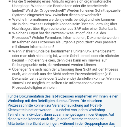
Für die Gliederung eines Ablaufs eignen sich organisatorische
Übergänge: Wechselt die Bearbeiterin oder die bearbeitende
Einheit? Wird der Ort gewechselt? Werden für einen Schritt spezielle
Systeme eingesetzt bzw. zwischen diesen gewechselt?
Welche Informationen werden jeweils benötigt und wie kommen
sie in den Prozess? Beispiele können sein: über ein Formular, über
Nachfragen, über Eigenrecherche, aus SAP oder einer Datenbank.
Welchen Output hat der Prozess? Was ist ggf. das Ziel des
Prozesses? Welche Formulare, Informationen, Dokumente werden
im Rahmen des Prozesses als Ergebnis produziert? Was passiert
mit diesen Informationen?
Wenn in Ihrer Runde bei bestimmten Punkten Unklarheit besteht
oder man sich nicht einig ist, wo ein Schritt endet oder ein nächster
beginnt – notieren Sie dies, denn dies kann ein Hinweis auf
Reibungspunkte sein, die verbessert werden können.
Überlegen Sie sich nach der Erfassung Ihrer Sicht auf den Prozess
auch, wie er sich aus der Sicht anderer Prozessbeteiligter (z. B.
Dekanate, Lehrstühle oder Studierende) darstellen könnte. Wenn es
sinnvoll und möglich ist, sollten Sie Informationen dieser
Prozessbeteiligten einholen.
Für die Dokumentation des Ist-Prozesses empfehlen wir Ihnen, einen
Workshop mit den Beteiligten durchzuführen. Die einzelnen
Prozessschritte können zur Veranschaulichung auf Post-It-
Klebezetteln notiert werden – zunächst von jedem Workshop-
Teilnehmer individuell, dann zusammengetragen in der Gruppe. Auf
diese Weise können auch die „leiseren“ Mitarbeiterinnen und
Mitarbeiter ihre Sicht einbringen, während in der Gruppenphase das