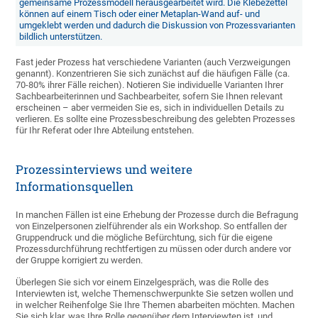
gemeinsame Prozessmodell herausgearbeitet wird. Die Klebezettel
können auf einem Tisch oder einer Metaplan-Wand auf- und
umgeklebt werden und dadurch die Diskussion von Prozessvarianten
bildlich unterstützen.
Fast jeder Prozess hat verschiedene Varianten (auch Verzweigungen
genannt). Konzentrieren Sie sich zunächst auf die häufigen Fälle (ca.
70-80% ihrer Fälle reichen). Notieren Sie individuelle Varianten Ihrer
Sachbearbeiterinnen und Sachbearbeiter, sofern Sie Ihnen relevant
erscheinen – aber vermeiden Sie es, sich in individuellen Details zu
verlieren. Es sollte eine Prozessbeschreibung des gelebten Prozesses
für Ihr Referat oder Ihre Abteilung entstehen.
Prozessinterviews und weitere
Informationsquellen
In manchen Fällen ist eine Erhebung der Prozesse durch die Befragung
von Einzelpersonen zielführender als ein Workshop. So entfallen der
Gruppendruck und die mögliche Befürchtung, sich für die eigene
Prozessdurchführung rechtfertigen zu müssen oder durch andere vor
der Gruppe korrigiert zu werden.
Überlegen Sie sich vor einem Einzelgespräch, was die Rolle des
Interviewten ist, welche Themenschwerpunkte Sie setzen wollen und
in welcher Reihenfolge Sie Ihre Themen abarbeiten möchten. Machen
Sie sich klar, was Ihre Rolle gegenüber dem Interviewten ist, und