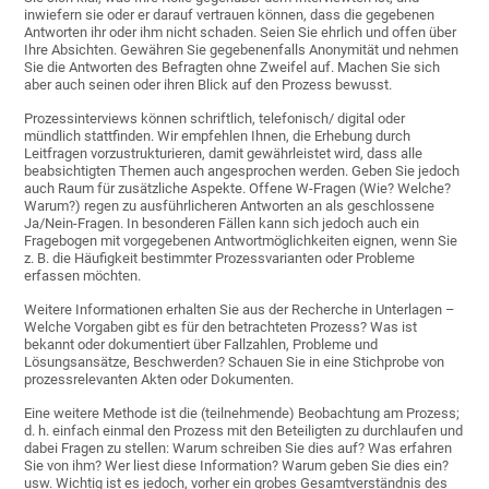
inwiefern sie oder er darauf vertrauen können, dass die gegebenen
Antworten ihr oder ihm nicht schaden. Seien Sie ehrlich und offen über
Ihre Absichten. Gewähren Sie gegebenenfalls Anonymität und nehmen
Sie die Antworten des Befragten ohne Zweifel auf. Machen Sie sich
aber auch seinen oder ihren Blick auf den Prozess bewusst.
Prozessinterviews können schriftlich, telefonisch/ digital oder
mündlich stattfinden. Wir empfehlen Ihnen, die Erhebung durch
Leitfragen vorzustrukturieren, damit gewährleistet wird, dass alle
beabsichtigten Themen auch angesprochen werden. Geben Sie jedoch
auch Raum für zusätzliche Aspekte. Offene W-Fragen (Wie? Welche?
Warum?) regen zu ausführlicheren Antworten an als geschlossene
Ja/Nein-Fragen. In besonderen Fällen kann sich jedoch auch ein
Fragebogen mit vorgegebenen Antwortmöglichkeiten eignen, wenn Sie
z. B. die Häufigkeit bestimmter Prozessvarianten oder Probleme
erfassen möchten.
Weitere Informationen erhalten Sie aus der Recherche in Unterlagen –
Welche Vorgaben gibt es für den betrachteten Prozess? Was ist
bekannt oder dokumentiert über Fallzahlen, Probleme und
Lösungsansätze, Beschwerden? Schauen Sie in eine Stichprobe von
prozessrelevanten Akten oder Dokumenten.
Eine weitere Methode ist die (teilnehmende) Beobachtung am Prozess;
d. h. einfach einmal den Prozess mit den Beteiligten zu durchlaufen und
dabei Fragen zu stellen: Warum schreiben Sie dies auf? Was erfahren
Sie von ihm? Wer liest diese Information? Warum geben Sie dies ein?
usw. Wichtig ist es jedoch, vorher ein grobes Gesamtverständnis des