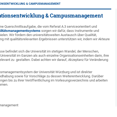
TIONSENTWICKLUNG & CAMPUSMANAGEMENT
isationsentwicklung & Campusmanagement
eine Querschnittsaufgabe, die vom Referat A.3 serviceorientiert und
litätsmanagementsystems
sorgen wir dafür, dass Instrumente und
elen. Wir fördern den universitätsweiten Austausch über Qualität,
 mit qualitätsrelevanten Ergebnissen unterstützen wir, indem wir Akteure
se befindet sich die Universität im stetigen Wandel, der Menschen,
 Universität im Ganzen als auch einzelne Organisationseinheiten darin, ihre
elevant zu gestalten. Dabei achten wir darauf, Akzeptanz für Veränderung
smanagementsystem der Universität Würzburg und ist direkter
ndhabung sowie für Vorschläge zu dessen Weiterentwicklung. Darüber
ngen bis zu ihrer Veröffentlichung im Vorlesungsverzeichnis und arbeiten
ammen.
smanagement