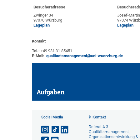
Besucheradresse
Besucherad
Zwinger 34
Josef-Marti
97070 Würzburg
97074 Würzb
Lageplan
Lageplan
Kontakt
Tel.:
+49 931 31-85451
E-Mail:
qualitaetsmanagement@uni-wuerzburg.de
Aufgaben
Social Media
Kontakt
Referat A.3:
Qualitätsmanagement,
Organisationsentwicklung &