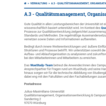
VERWALTUNG
A.3 - QUALITÄTSMANAGEMENT, ORGANISA
A.3 - Qualitätsmanagement, Organ
Gute Qualität in allen Leistungsbereichen der Universität ist 
wissenschaftlich basiert unterstützt wird. Im Kontext des
Qua
Prozesse zur Qualitätsentwicklung zielgerichtet zusammenspi
Standards und Methoden. Die regelmäßige Auseinandersetzung
vernetzen sowie Daten und Informationen aufbereiten.
Bedingt durch innere Weiterentwicklungen und äußere Einflüs
Strukturen und Prozesse betrifft. Wir unterstützen sowohl die
Aufbau- und Ablauforganisation zu analysieren und zukunftsr
bei den Mitarbeiterinnen und Mitarbeitern zu erreichen.
Das
WueStudy-Team
betreut die Anwender/innen des Campu
Ansprechpartner für Fragen rund um WueStudy und seine Ha
hinaus sorgen wir für die technische Abbildung von Studiengä
dabei eng mit den Fakultäten und den Fachabteilungen zus
Postadresse
Julius-Maximilians-Universität
Qualitätsmanagement, Organisationsentwicklung & Campu
Sanderring 2
97070 Würzburg