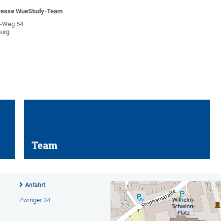
resse WueStudy-Team
n-Weg 54
urg
Team
Anfahrt
Zwinger 34