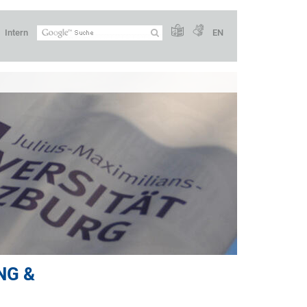
Intern
EN
NG &