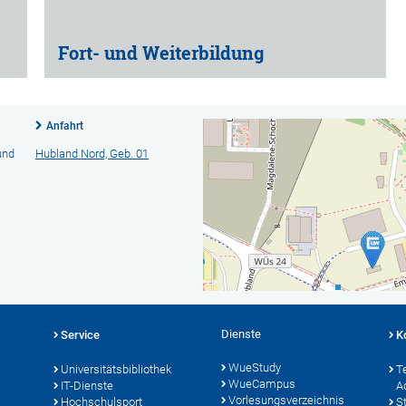
Fort- und Weiterbildung
Anfahrt
und
Hubland Nord, Geb. 01
Dienste
Service
K
WueStudy
Universitätsbibliothek
T
WueCampus
IT-Dienste
A
Vorlesungsverzeichnis
Hochschulsport
S