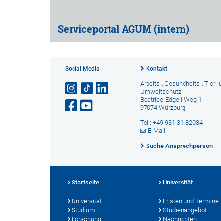
Serviceportal AGUM (intern)
Social Media
Kontakt
Arbeits-, Gesundheits-, Tier- 
Umweltschutz
Beatrice-Edgell-Weg 1
97074 Würzburg
Tel.: +49 931 31-82084
E-Mail
Suche Ansprechperson
Startseite
Universität
Universität
Fristen und Termine
Studium
Studienangebot
Forschung
Nachrichten