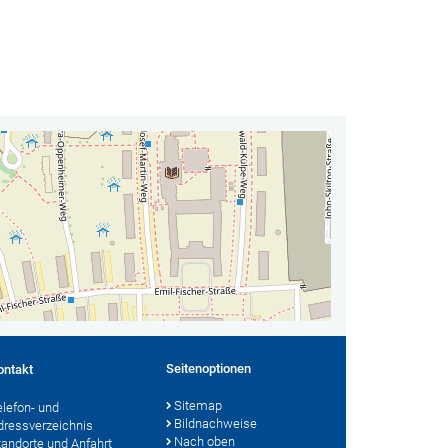
Seitenoptionen
ontakt
Sitemap
elefon- und
Bildnachweise
dressverzeichnis
Nach oben
tandorte und Anfahrt