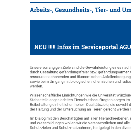
Arbeits-, Gesundheits-, Tier- und U
NEU !!!!! Infos im Serviceportal A
Unsere vorrangigen Ziele sind die Gewährleistung eines nach
durch Gestaltung gefährdungsfreier bzw. gefährdungsarmer 
ressourcenschonenden und ökonomischen Abfallentsorgung. F
sowie beim Umgang mit biologischen, chemischen und radioakt
werden.
Wissenschaftliche Einrichtungen wie die Universität Würzburg
Stabsstelle angesiedelten Tierschutzbeauftragten sorgen im
Beibehaltung einheitlicher -hoher- Qualitätsziele, die sowohl
der Haltung und der Untersuchung an Tieren gerecht werden
Im Dialog mit den Beschäftigten auf allen Hierarchieebenen
und Weiterbildungen wollen wir die Verantwortlichen und all
Schutzzielen und Schutzmaßnahmen, festgelegt in den divers