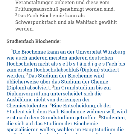
Veranstaltungen anbieten und diese vom
Prüfungsausschuß genehmigt worden sind.
2
Das Fach Biochemie kann als
Schwerpunktfach und als Wahlfach gewählt
werden.
Studienfach Biochemie:
1
Die Biochemie kann an der Universität Würzburg
wie auch anderen meisten anderen deutschen
Hochschulen nicht als s e l b s t ä n d i g e s Fach bis
zum ersten Hochschulabschluß (Diplom) studiert
2
werden.
Das Studium der Biochemie wird
üblicherweise über das Studium der Chemie
3
(Diplom) absolviert.
Im Grundstudium bis zur
Diplomvorprüfung unterscheidet sich die
Ausbildung nicht von derjenigen der
4
Chemiestudenten.
Eine Entscheidung, ob der
Student sich dem Fach Biochemie widmen will, wird
5
erst nach dem Grundstudium getroffen.
Studenten,
die sich auf das Studium der Biochemie
spezialisieren wollen, wählen im Hauptstudium die