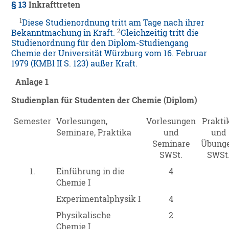
§ 13
Inkrafttreten
1
Diese Studienordnung tritt am Tage nach ihrer
2
Bekanntmachung in Kraft.
Gleichzeitig tritt die
Studienordnung für den Diplom-Studiengang
Chemie der Universität Würzburg vom 16. Februar
1979 (KMBl II S. 123) außer Kraft.
Anlage 1
Studienplan für Studenten der Chemie (Diplom)
Semester
Vorlesungen,
Vorlesungen
Prakti
Seminare, Praktika
und
und
Seminare
Übung
SWSt.
SWSt
1.
Einführung in die
4
Chemie I
Experimentalphysik I
4
Physikalische
2
Chemie I