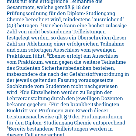
muss für eine erfolgreiche Teilnahme die
Gesamtnote, welche gemäß § 18 der
Prüfungsordnung für den Diplom-Studiengang
Chemie berechnet wird, mindestens "ausreichend"
4
(4,0) betragen.
Daneben kann eine höchst zulässige
Zahl von nicht bestandenen Teilleistungen
festgelegt werden, so dass ein Überschreiten dieser
Zahl zur Ablehnung einer erfolgreichen Teilnahme
und zum sofortigen Ausschluss vom jeweiligen
5
Praktikum führt.
Ebenso erfolgt ein Ausschluss
vom Praktikum, wenn gegen die weitere Teilnahme
des Studenten Sicherheitsbedenken bestehen,
insbesondere die nach der Gefahrstoffverordnung in
der jeweils geltenden Fassung vorausgesetzte
Sachkunde vom Studenten nicht nachgewiesen
6
wird.
Die Einzelheiten werden zu Beginn der
Lehrveranstaltung durch den jeweiligen Dozenten
7
bekannt gegeben.
Für den krankheitsbedingten
Rücktritt von Prüfungen zum Erwerb dieser
Leistungsnachweise gilt § 9 der Prüfungsordnung
für den Diplom-Studiengang Chemie entsprechend.
8
Bereits bestandene Teilleistungen werden in
diesem Fall angerechnet.