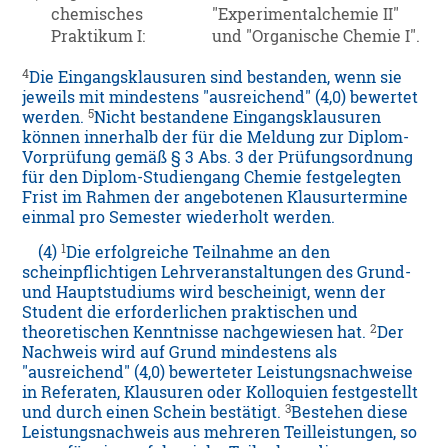
chemisches
"Experimentalchemie II"
Praktikum I:
und "Organische Chemie I".
4
Die Eingangsklausuren sind bestanden, wenn sie
jeweils mit mindestens "ausreichend" (4,0) bewertet
5
werden.
Nicht bestandene Eingangsklausuren
können innerhalb der für die Meldung zur Diplom-
Vorprüfung gemäß § 3 Abs. 3 der Prüfungsordnung
für den Diplom-Studiengang Chemie festgelegten
Frist im Rahmen der angebotenen Klausurtermine
einmal pro Semester wiederholt werden.
1
(4)
Die erfolgreiche Teilnahme an den
scheinpflichtigen Lehrveranstaltungen des Grund-
und Hauptstudiums wird bescheinigt, wenn der
Student die erforderlichen praktischen und
2
theoretischen Kenntnisse nachgewiesen hat.
Der
Nachweis wird auf Grund mindestens als
"ausreichend" (4,0) bewerteter Leistungsnachweise
in Referaten, Klausuren oder Kolloquien festgestellt
3
und durch einen Schein bestätigt.
Bestehen diese
Leistungsnachweis aus mehreren Teilleistungen, so