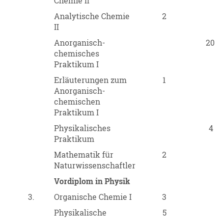
Chemie II
Analytische Chemie
2
II
Anorganisch-
20
chemisches
Praktikum I
Erläuterungen zum
1
Anorganisch-
chemischen
Praktikum I
Physikalisches
4
Praktikum
Mathematik für
2
Naturwissenschaftler
Vordiplom in Physik
3.
Organische Chemie I
3
Physikalische
5