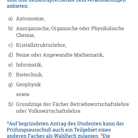
anbieten:
a)
Astronomie,
b)
Anorganische, Organische oder Physikalische
Chemie,
c)
Kristallstrukturlehre,
d)
Reine oder Angewandte Mathematik,
e)
Informatik,
f)
Biotechnik,
g)
Geophysik
sowie
h)
Grundzüge der Fächer Betriebswirtschaftslehre
oder Volkswirtschaftslehre.
4
Auf begründeten Antrag des Studenten kann der
Prüfungsausschuß auch ein Teilgebiet eines
5
anderen Faches als Wahlfach zulassen.
Die