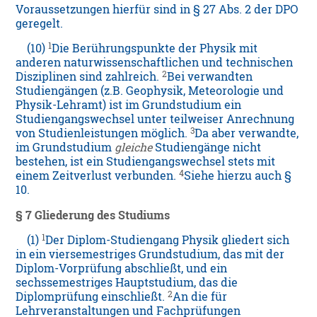
Voraussetzungen hierfür sind in § 27 Abs. 2 der DPO
geregelt.
1
(10)
Die Berührungspunkte der Physik mit
anderen naturwissenschaftlichen und technischen
2
Disziplinen sind zahlreich.
Bei verwandten
Studiengängen (z.B. Geophysik, Meteorologie und
Physik-Lehramt) ist im Grundstudium ein
Studiengangswechsel unter teilweiser Anrechnung
3
von Studienleistungen möglich.
Da aber verwandte,
im Grundstudium
gleiche
Studiengänge nicht
bestehen, ist ein Studiengangswechsel stets mit
4
einem Zeitverlust verbunden.
Siehe hierzu auch §
10.
§ 7 Gliederung des Studiums
1
(1)
Der Diplom-Studiengang Physik gliedert sich
in ein viersemestriges Grundstudium, das mit der
Diplom-Vorprüfung abschließt, und ein
sechssemestriges Hauptstudium, das die
2
Diplomprüfung einschließt.
An die für
Lehrveranstaltungen und Fachprüfungen