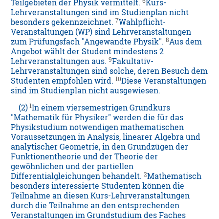
6
Teilgebieten der Physik vermittelt.
Kurs-
Lehrveranstaltungen sind im Studienplan nicht
7
besonders gekennzeichnet.
Wahlpflicht-
Veranstaltungen (WP) sind Lehrveranstaltungen
8
zum Prüfungsfach "Angewandte Physik".
Aus dem
Angebot wählt der Student mindestens 2
9
Lehrveranstaltungen aus.
Fakultativ-
Lehrveranstaltungen sind solche, deren Besuch dem
10
Studenten empfohlen wird.
Diese Veranstaltungen
sind im Studienplan nicht ausgewiesen.
1
(2)
In einem viersemestrigen Grundkurs
"Mathematik für Physiker" werden die für das
Physikstudium notwendigen mathematischen
Voraussetzungen in Analysis, linearer Algebra und
analytischer Geometrie, in den Grundzügen der
Funktionentheorie und der Theorie der
gewöhnlichen und der partiellen
2
Differentialgleichungen behandelt.
Mathematisch
besonders interessierte Studenten können die
Teilnahme an diesen Kurs-Lehrveranstaltungen
durch die Teilnahme an den entsprechenden
Veranstaltungen im Grundstudium des Faches