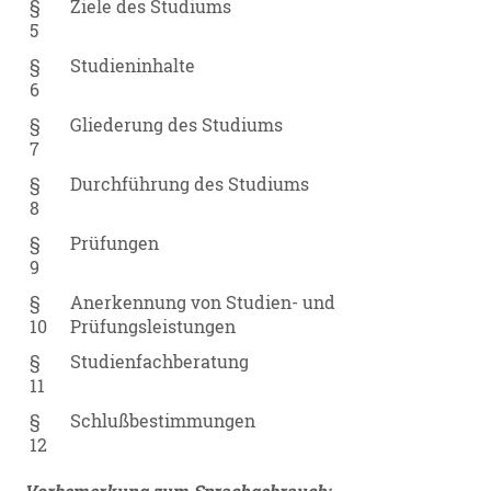
§
Ziele des Studiums
5
§
Studieninhalte
6
§
Gliederung des Studiums
7
§
Durchführung des Studiums
8
§
Prüfungen
9
§
Anerkennung von Studien- und
10
Prüfungsleistungen
§
Studienfachberatung
11
§
Schlußbestimmungen
12