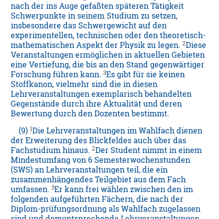
nach der ins Auge gefaßten späteren Tätigkeit
Schwerpunkte in seinem Studium zu setzen,
insbesondere das Schwergewicht auf den
experimentellen, technischen oder den theoretisch-
2
mathematischen Aspekt der Physik zu legen.
Diese
Veranstaltungen ermöglichen in aktuellen Gebieten
eine Vertiefung, die bis an den Stand gegenwärtiger
3
Forschung führen kann.
Es gibt für sie keinen
Stoffkanon, vielmehr sind die in diesen
Lehrveranstaltungen exemplarisch behandelten
Gegenstände durch ihre Aktualität und deren
Bewertung durch den Dozenten bestimmt.
1
(9)
Die Lehrveranstaltungen im Wahlfach dienen
der Erweiterung des Blickfeldes auch über das
2
Fachstudium hinaus.
Der Student nimmt in einem
Mindestumfang von 6 Semesterwochenstunden
(SWS) an Lehrveranstaltungen teil, die ein
zusammenhängendes Teilgebiet aus dem Fach
3
umfassen.
Er kann frei wählen zwischen den im
folgenden aufgeführten Fächern, die nach der
Diplom-prüfungsordnung als Wahlfach zugelassen
sind und dementsprechende Lehrveranstaltungen