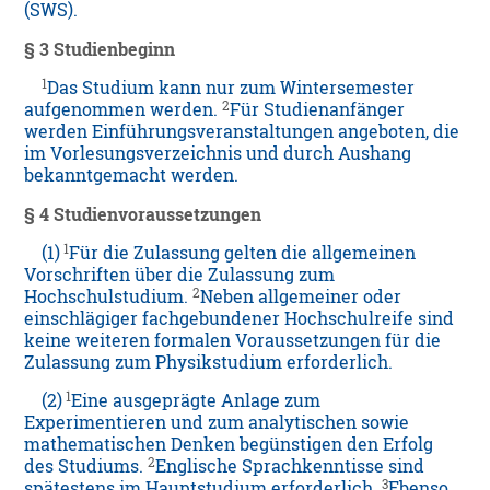
(SWS).
§ 3 Studienbeginn
1
Das Studium kann nur zum Wintersemester
2
aufgenommen werden.
Für Studienanfänger
werden Einführungsveranstaltungen angeboten, die
im Vorlesungsverzeichnis und durch Aushang
bekanntgemacht werden.
§ 4 Studienvoraussetzungen
1
(1)
Für die Zulassung gelten die allgemeinen
Vorschriften über die Zulassung zum
2
Hochschulstudium.
Neben allgemeiner oder
einschlägiger fachgebundener Hochschulreife sind
keine weiteren formalen Voraussetzungen für die
Zulassung zum Physikstudium erforderlich.
1
(2)
Eine ausgeprägte Anlage zum
Experimentieren und zum analytischen sowie
mathematischen Denken begünstigen den Erfolg
2
des Studiums.
Englische Sprachkenntisse sind
3
spätestens im Hauptstudium erforderlich.
Ebenso