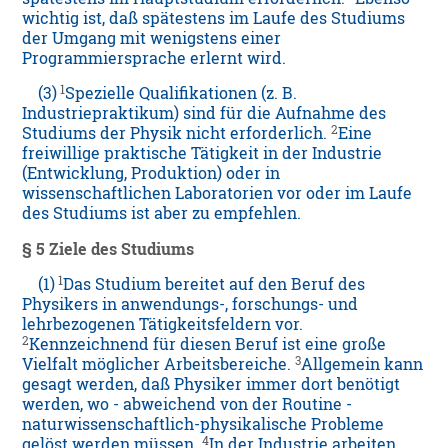
wichtig ist, daß spätestens im Laufe des Studiums
der Umgang mit wenigstens einer
Programmiersprache erlernt wird.
1
(3)
Spezielle Qualifikationen (z. B.
Industriepraktikum) sind für die Aufnahme des
2
Studiums der Physik nicht erforderlich.
Eine
freiwillige praktische Tätigkeit in der Industrie
(Entwicklung, Produktion) oder in
wissenschaftlichen Laboratorien vor oder im Laufe
des Studiums ist aber zu empfehlen.
§ 5 Ziele des Studiums
1
(1)
Das Studium bereitet auf den Beruf des
Physikers in anwendungs-, forschungs- und
lehrbezogenen Tätigkeitsfeldern vor.
2
Kennzeichnend für diesen Beruf ist eine große
3
Vielfalt möglicher Arbeitsbereiche.
Allgemein kann
gesagt werden, daß Physiker immer dort benötigt
werden, wo - abweichend von der Routine -
naturwissenschaftlich-physikalische Probleme
4
gelöst werden müssen.
In der Industrie arbeiten