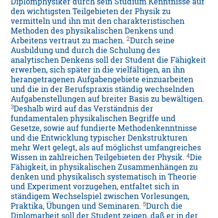
Diplomphysiker durch sein Studium Kenntnisse auf
den wichtigsten Teilgebieten der Physik zu
vermitteln und ihn mit den charakteristischen
Methoden des physikalischen Denkens und
2
Arbeitens vertraut zu machen.
Durch seine
Ausbildung und durch die Schulung des
analytischen Denkens soll der Student die Fähigkeit
erwerben, sich später in die vielfältigen, an ihn
herangetragenen Aufgabengebiete einzuarbeiten
und die in der Berufspraxis ständig wechselnden
Aufgabenstellungen auf breiter Basis zu bewältigen.
3
Deshalb wird auf das Verständnis der
fundamentalen physikalischen Begriffe und
Gesetze, sowie auf fundierte Methodenkenntnisse
und die Entwicklung typischer Denkstrukturen
mehr Wert gelegt, als auf möglichst umfangreiches
4
Wissen in zahlreichen Teilgebieten der Physik.
Die
Fähigkeit, in physikalischen Zusammenhängen zu
denken und physikalisch systematisch in Theorie
und Experiment vorzugehen, entfaltet sich in
ständigem Wechselspiel zwischen Vorlesungen,
5
Praktika, Übungen und Seminaren.
Durch die
Diplomarbeit soll der Student zeigen, daß er in der