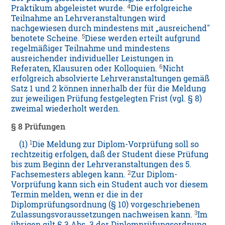
4
Praktikum abgeleistet wurde.
Die erfolgreiche
Teilnahme an Lehrveranstaltungen wird
nachgewiesen durch mindestens mit „ausreichend"
5
benotete Scheine.
Diese werden erteilt aufgrund
regelmäßiger Teilnahme und mindestens
ausreichender individueller Leistungen in
6
Referaten, Klausuren oder Kolloquien.
Nicht
erfolgreich absolvierte Lehrveranstaltungen gemäß
Satz 1 und 2 können innerhalb der für die Meldung
zur jeweiligen Prüfung festgelegten Frist (vgl. § 8)
zweimal wiederholt werden.
§ 8
Prüfungen
1
(1)
Die Meldung zur Diplom-Vorprüfung soll so
rechtzeitig erfolgen, daß der Student diese Prüfung
bis zum Beginn der Lehrveranstaltungen des 5.
2
Fachsemesters ablegen kann.
Zur Diplom-
Vorprüfung kann sich ein Student auch vor diesem
Termin melden, wenn er die in der
Diplomprüfungsordnung (§ 10) vorgeschriebenen
3
Zulassungsvoraussetzungen nachweisen kann.
Im
übrigen gilt § 3 Abs. 3 der Diplomprüfungsordnung.