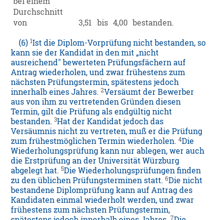
bei einem
Durchschnitt
von
3,51
bis
4,00
bestanden.
1
(6)
Ist die Diplom-Vorprüfung nicht bestanden, so
kann sie der Kandidat in den mit „nicht
ausreichend" bewerteten Prüfungsfächern auf
Antrag wiederholen, und zwar frühestens zum
nächsten Prüfungstermin, spätestens jedoch
2
innerhalb eines Jahres.
Versäumt der Bewerber
aus von ihm zu vertretenden Gründen diesen
Termin, gilt die Prüfung als endgültig nicht
3
bestanden.
Hat der Kandidat jedoch das
Versäumnis nicht zu vertreten, muß er die Prüfung
4
zum frühestmöglichen Termin wiederholen.
Die
Wiederholungsprüfung kann nur ablegen, wer auch
die Erstprüfung an der Universität Würzburg
5
abgelegt hat.
Die Wiederholungsprüfungen finden
6
zu den üblichen Prüfungsterminen statt.
Die nicht
bestandene Diplomprüfung kann auf Antrag des
Kandidaten einmal wiederholt werden, und zwar
frühestens zum nächsten Prüfungstermin,
7
spätestens jedoch innerhalb eines Jahres.
Die