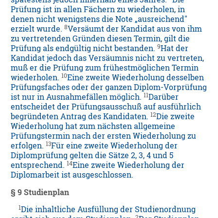
Prüfung ist in allen Fächern zu wiederholen, in
denen nicht wenigstens die Note „ausreichend"
8
erzielt wurde.
Versäumt der Kandidat aus von ihm
zu vertretenden Gründen diesen Termin, gilt die
9
Prüfung als endgültig nicht bestanden.
Hat der
Kandidat jedoch das Versäumnis nicht zu vertreten,
muß er die Prüfung zum frühestmöglichen Termin
10
wiederholen.
Eine zweite Wiederholung desselben
Prüfungsfaches oder der ganzen Diplom-Vorprüfung
11
ist nur in Ausnahmefällen möglich.
Darüber
entscheidet der Prüfungsausschuß auf ausführlich
12
begründeten Antrag des Kandidaten.
Die zweite
Wiederholung hat zum nächsten allgemeine
Prüfungstermin nach der ersten Wiederholung zu
13
erfolgen.
Für eine zweite Wiederholung der
Diplomprüfung gelten die Sätze 2, 3, 4 und 5
14
entsprechend.
Eine zweite Wiederholung der
Diplomarbeit ist ausgeschlossen.
§ 9
Studienplan
1
Die inhaltliche Ausfüllung der Studienordnung
2