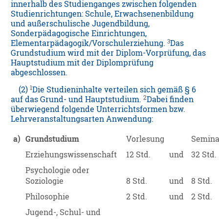
innerhalb des Studienganges zwischen folgenden
Studienrichtungen: Schule, Erwachsenenbildung
und außerschulische Jugendbildung,
Sonderpädagogische Einrichtungen,
3
Elementarpädagogik/Vorschulerziehung.
Das
Grundstudium wird mit der Diplom-Vorprüfung, das
Hauptstudium mit der Diplomprüfung
abgeschlossen.
1
(2)
Die Studieninhalte verteilen sich gemäß § 6
2
auf das Grund- und Hauptstudium.
Dabei finden
überwiegend folgende Unterrichtsformen bzw.
Lehrveranstaltungsarten Anwendung:
a)
Grundstudium
Vorlesung
Semina
Erziehungswissenschaft
12 Std.
und
32 Std.
Psychologie oder
Soziologie
8 Std.
und
8 Std.
Philosophie
2 Std.
und
2 Std.
Jugend-, Schul- und