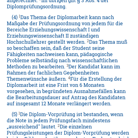
angerechnet.
Im übrigen gilt § 3 Abs. 4 der
Diplomprüfungsordnung.
1
(4)
Das Thema der Diplomarbeit kann nach
Maßgabe der Prüfungsordnung von jedem für die
Bereiche Erziehungswissenschaft I und
Erziehungswissenschaft II zuständigen
2
Hochschullehrer gestellt werden.
Das Thema muß
so beschaffen sein, daß der Student seine
Fähigkeiten nachweisen kann, pädagogische
Probleme selbständig nach wissenschaftlichen
3
Methoden zu bearbeiten.
Der Kandidat kann im
Rahmen der fachlichen Gegebenheiten
4
Themenwünsche äußern.
Für die Erstellung der
Diplomarbeit ist eine Frist von 6 Monaten
vorgesehen, in begründeten Ausnahmefällen kann
die Bearbeitungsdauer auf Antrag des Kandidaten
auf insgesamt 12 Monate verlängert werden.
1
(5)
Die Diplom-Vorprüfung ist bestanden, wenn
die Note in jedem Prüfungsfach mindestens
2
„ausreichend" lautet.
Die einzelnen
Prüfungsleistungen der Diplom-Vorprüfung werden