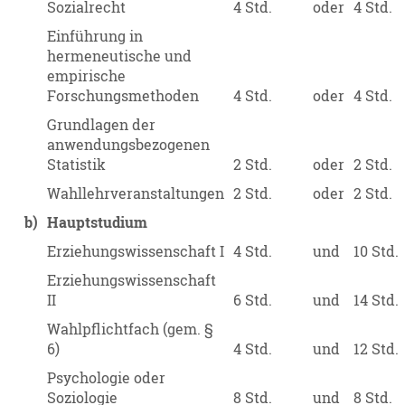
Sozialrecht
4 Std.
oder
4 Std.
Einführung in
hermeneutische und
empirische
Forschungsmethoden
4 Std.
oder
4 Std.
Grundlagen der
anwendungsbezogenen
Statistik
2 Std.
oder
2 Std.
Wahllehrveranstaltungen
2 Std.
oder
2 Std.
b)
Hauptstudium
Erziehungswissenschaft I
4 Std.
und
10 Std.
Erziehungswissenschaft
II
6 Std.
und
14 Std.
Wahlpflichtfach (gem. §
6)
4 Std.
und
12 Std.
Psychologie oder
Soziologie
8 Std.
und
8 Std.