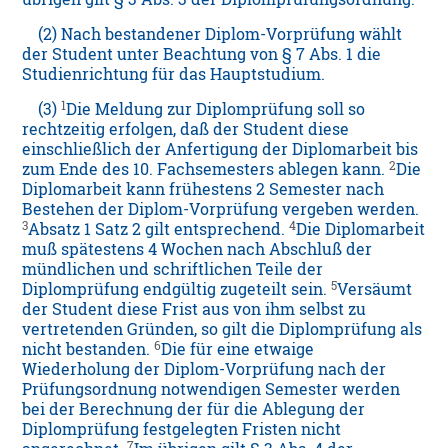
(2) Nach bestandener Diplom-Vorprüfung wählt
der Student unter Beachtung von § 7 Abs. 1 die
Studienrichtung für das Hauptstudium.
1
(3)
Die Meldung zur Diplomprüfung soll so
rechtzeitig erfolgen, daß der Student diese
einschließlich der Anfertigung der Diplomarbeit bis
2
zum Ende des 10. Fachsemesters ablegen kann.
Die
Diplomarbeit kann frühestens 2 Semester nach
Bestehen der Diplom-Vorprüfung vergeben werden.
3
4
Absatz 1 Satz 2 gilt entsprechend.
Die Diplomarbeit
muß spätestens 4 Wochen nach Abschluß der
mündlichen und schriftlichen Teile der
5
Diplomprüfung endgültig zugeteilt sein.
Versäumt
der Student diese Frist aus von ihm selbst zu
vertretenden Gründen, so gilt die Diplomprüfung als
6
nicht bestanden.
Die für eine etwaige
Wiederholung der Diplom-Vorprüfung nach der
Prüfungsordnung notwendigen Semester werden
bei der Berechnung der für die Ablegung der
Diplomprüfung festgelegten Fristen nicht
7