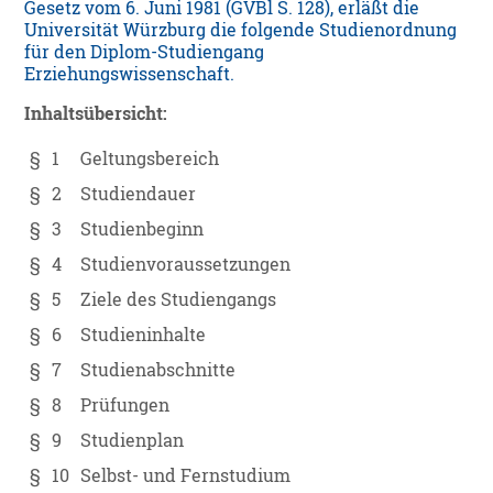
Gesetz vom 6. Juni 1981 (GVBl S. 128), erläßt die
Universität Würzburg die folgende Studienordnung
für den Diplom-Studiengang
Erziehungswissenschaft.
Inhaltsübersicht:
§
1
Geltungsbereich
§
2
Studiendauer
§
3
Studienbeginn
§
4
Studienvoraussetzungen
§
5
Ziele des Studiengangs
§
6
Studieninhalte
§
7
Studienabschnitte
§
8
Prüfungen
§
9
Studienplan
§
10
Selbst- und Fernstudium