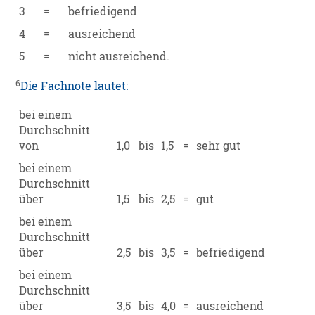
3
=
befriedigend
4
=
ausreichend
5
=
nicht ausreichend.
6
Die Fachnote lautet:
bei einem
Durchschnitt
von
1,0
bis
1,5
=
sehr gut
bei einem
Durchschnitt
über
1,5
bis
2,5
=
gut
bei einem
Durchschnitt
über
2,5
bis
3,5
=
befriedigend
bei einem
Durchschnitt
über
3,5
bis
4,0
=
ausreichend