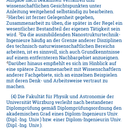
Aufgabe nach bekannten Verfahren und
wissenschaftlichen Gesichtspunkten unter
Anleitung weitgehend selbständig zu bearbeiten.
2
Hierbei ist ferner Gelegenheit gegeben,
Zusammenarbeit zu üben, die später in der Regel ein
wesentlicher Bestandteil der eigenen Tätigkeit sein
3
wird.
Da die auszubildenden Nanostrukturtechnik-
Ingenieure häufig an der Grenze anderer Disziplinen
des technisch-naturwissenschaftlichen Bereichs
arbeiten, ist es sinnvoll, sich auch Grundkenntnisse
auf einem entfernteren Nachbargebiet anzueignen.
4
Darüber hinaus empfiehlt es sich im Hinblick auf
eine spätere Zusammenarbeit mit Wissenschaftlern
anderer Fachgebiete, sich an einzelnen Beispielen
mit deren Denk- und Arbeitsweise vertraut zu
machen.
(4) Die Fakultät für Physik und Astronomie der
Universität Würzburg verleiht nach bestandener
Diplomprüfung gemäß Diplomprüfungsordnung den
akademischen Grad eines Diplom-Ingenieurs Univ.
(Dipl.-Ing. Univ.) bzw. einer Diplom-Ingenieurin Univ.
(Dipl.-Ing. Univ.).