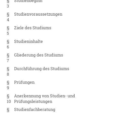
§
Studienbeginn
3
§
Studienvoraussetzungen
4
§
Ziele des Studiums
5
§
Studieninhalte
6
§
Gliederung des Studiums
7
§
Durchführung des Studiums
8
§
Prüfungen
9
§
Anerkennung von Studien- und
10
Prüfungsleistungen
§
Studienfachberatung