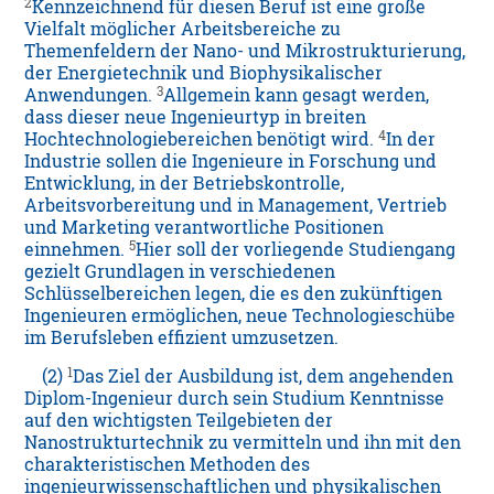
2
Kennzeichnend für diesen Beruf ist eine große
Vielfalt möglicher Arbeitsbereiche zu
Themenfeldern der Nano- und Mikrostrukturierung,
der Energietechnik und Biophysikalischer
3
Anwendungen.
Allgemein kann gesagt werden,
dass dieser neue Ingenieurtyp in breiten
4
Hochtechnologiebereichen benötigt wird.
In der
Industrie sollen die Ingenieure in Forschung und
Entwicklung, in der Betriebskontrolle,
Arbeitsvorbereitung und in Management, Vertrieb
und Marketing verantwortliche Positionen
5
einnehmen.
Hier soll der vorliegende Studiengang
gezielt Grundlagen in verschiedenen
Schlüsselbereichen legen, die es den zukünftigen
Ingenieuren ermöglichen, neue Technologieschübe
im Berufsleben effizient umzusetzen.
1
(2)
Das Ziel der Ausbildung ist, dem angehenden
Diplom-Ingenieur durch sein Studium Kenntnisse
auf den wichtigsten Teilgebieten der
Nanostrukturtechnik zu vermitteln und ihn mit den
charakteristischen Methoden des
ingenieurwissenschaftlichen und physikalischen