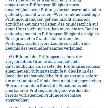
(2)
Eine vor oder während der Prüfung
eingetretene Prüfungsunfähigkeit muss
unverzüglich beim Prüfungsausschussvorsitzenden
2
geltend gemacht werden.
Wer krankheitsbedingte
Prüfungsunfähigkeit geltend macht, muss ein
ärztliches Zeugnis vorlegen, das grundsätzlich auf
einer Untersuchung beruhen muss, die am Tag der
geltend gemachten Prüfungsunfähigkeit erfolgt ist.
3
In begründeten Zweifelsfällen kann der
Prüfungsausschussvorsitzende zusätzlich ein
Zeugnis des Gesundheitsamtes verlangen.
1
(3)
Erkennt der Prüfungsausschuss die
vorgebrachten Gründe als ausreichende
Entschuldigung an, so setzt der Prüfungsausschuss
einen neuen Prüfungstermin fest; dies ist in der
Regel der nächstmögliche Prüfungstermin, sofern
die anerkannten Gründe dem nicht entgegenstehen.
2
Bei anerkanntem Rücktritt, Versäumnis oder
anerkannter Prüfungsunfähigkeit werden die
bereits vorliegenden Prüfungsergebnisse
angerechnet.
1