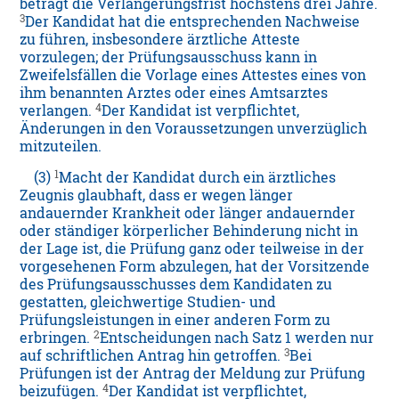
beträgt die Verlängerungsfrist höchstens drei Jahre.
3
Der Kandidat hat die entsprechenden Nachweise
zu führen, insbesondere ärztliche Atteste
vorzulegen; der Prüfungsausschuss kann in
Zweifelsfällen die Vorlage eines Attestes eines von
ihm benannten Arztes oder eines Amtsarztes
4
verlangen.
Der Kandidat ist verpflichtet,
Änderungen in den Voraussetzungen unverzüglich
mitzuteilen.
1
(3)
Macht der Kandidat durch ein ärztliches
Zeugnis glaubhaft, dass er wegen länger
andauernder Krankheit oder länger andauernder
oder ständiger körperlicher Behinderung nicht in
der Lage ist, die Prüfung ganz oder teilweise in der
vorgesehenen Form abzulegen, hat der Vorsitzende
des Prüfungsausschusses dem Kandidaten zu
gestatten, gleichwertige Studien- und
Prüfungsleistungen in einer anderen Form zu
2
erbringen.
Entscheidungen nach Satz 1 werden nur
3
auf schriftlichen Antrag hin getroffen.
Bei
Prüfungen ist der Antrag der Meldung zur Prüfung
4
beizufügen.
Der Kandidat ist verpflichtet,