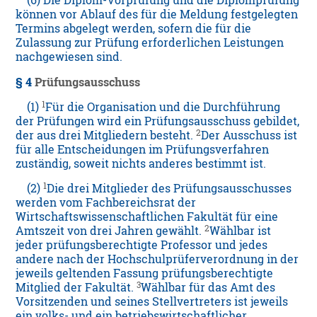
(6) Die Diplom-Vorprüfung und die Diplomprüfung
können vor Ablauf des für die Meldung festgelegten
Termins abgelegt werden, sofern die für die
Zulassung zur Prüfung erforderlichen Leistungen
nachgewiesen sind.
§ 4
Prüfungsausschuss
1
(1)
Für die Organisation und die Durchführung
der Prüfungen wird ein Prüfungsausschuss gebildet,
2
der aus drei Mitgliedern besteht.
Der Ausschuss ist
für alle Entscheidungen im Prüfungsverfahren
zuständig, soweit nichts anderes bestimmt ist.
1
(2)
Die drei Mitglieder des Prüfungsausschusses
werden vom Fachbereichsrat der
Wirtschaftswissenschaftlichen Fakultät für eine
2
Amtszeit von drei Jahren gewählt.
Wählbar ist
jeder prüfungsberechtigte Professor und jedes
andere nach der Hochschulprüferverordnung in der
jeweils geltenden Fassung prüfungsberechtigte
3
Mitglied der Fakultät.
Wählbar für das Amt des
Vorsitzenden und seines Stellvertreters ist jeweils
ein volks- und ein betriebswirtschaftlicher