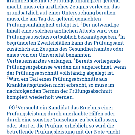
krankheitsbedingte Prüfungsunfähigkeit geltend
macht, muss ein ärztliches Zeugnis vorlegen, das
grundsätzlich auf einer Untersuchung beruhen
muss, die am Tag der geltend gemachten
4
Prüfungsunfähigkeit erfolgt ist.
Der notwendige
Inhalt eines solchen ärztlichen Attests wird vom
5
Prüfungsausschuss ortsüblich bekanntgegeben.
In
begründeten Zweifelsfällen kann das Prüfungsamt
zusätzlich ein Zeugnis des Gesundheitsamtes oder
eines von der Universität benannten
6
Vertrauensarztes verlangen.
Bereits vorliegende
Prüfungsergebnisse werden nur angerechnet, wenn
der Prüfungsabschnitt vollständig abgelegt ist.
7
Wird ein Teil eines Prüfungsabschnitts aus
Krankheitsgründen nicht erbracht, so muss im
nachfolgenden Termin der Prüfungsabschnitt
komplett wiederholt werden.
1
(3)
Versucht ein Kandidat das Ergebnis einer
Prüfungsleistung durch unerlaubte Hilfen oder
durch eine sonstige Täuschung zu beeinflussen,
oder stört er die Prüfung erheblich, so wird die
betreffende Prüfungsleistung mit der Note »nicht