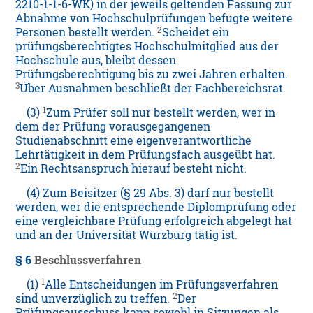
2210-1-1-6-WK) in der jeweils geltenden Fassung zur
Abnahme von Hochschulprüfungen befugte weitere
2
Personen bestellt werden.
Scheidet ein
prüfungsberechtigtes Hochschulmitglied aus der
Hochschule aus, bleibt dessen
Prüfungsberechtigung bis zu zwei Jahren erhalten.
3
Über Ausnahmen beschließt der Fachbereichsrat.
1
(3)
Zum Prüfer soll nur bestellt werden, wer in
dem der Prüfung vorausgegangenen
Studienabschnitt eine eigenverantwortliche
Lehrtätigkeit in dem Prüfungsfach ausgeübt hat.
2
Ein Rechtsanspruch hierauf besteht nicht.
(4) Zum Beisitzer (§ 29 Abs. 3) darf nur bestellt
werden, wer die entsprechende Diplomprüfung oder
eine vergleichbare Prüfung erfolgreich abgelegt hat
und an der Universität Würzburg tätig ist.
§ 6
Beschlussverfahren
1
(1)
Alle Entscheidungen im Prüfungsverfahren
2
sind unverzüglich zu treffen.
Der
Prüfungsausschuss kann sowohl in Sitzungen als