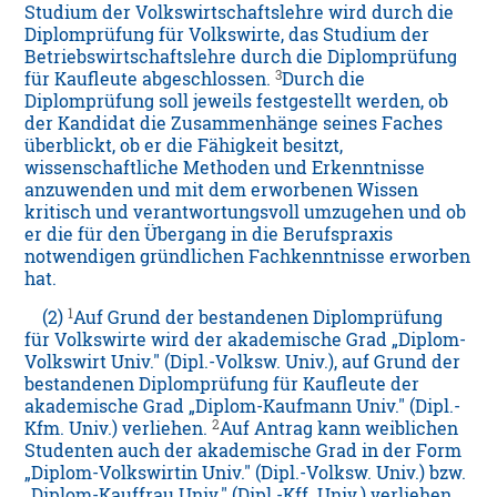
Studium der Volkswirtschaftslehre wird durch die
Diplomprüfung für Volkswirte, das Studium der
Betriebswirtschaftslehre durch die Diplomprüfung
3
für Kaufleute abgeschlossen.
Durch die
Diplomprüfung soll jeweils festgestellt werden, ob
der Kandidat die Zusammenhänge seines Faches
überblickt, ob er die Fähigkeit besitzt,
wissenschaftliche Methoden und Erkenntnisse
anzuwenden und mit dem erworbenen Wissen
kritisch und verantwortungsvoll umzugehen und ob
er die für den Übergang in die Berufspraxis
notwendigen gründlichen Fachkenntnisse erworben
hat.
1
(2)
Auf Grund der bestandenen Diplomprüfung
für Volkswirte wird der akademische Grad „Diplom-
Volkswirt Univ." (Dipl.-Volksw. Univ.), auf Grund der
bestandenen Diplomprüfung für Kaufleute der
akademische Grad „Diplom-Kaufmann Univ." (Dipl.-
2
Kfm. Univ.) verliehen.
Auf Antrag kann weiblichen
Studenten auch der akademische Grad in der Form
„Diplom-Volkswirtin Univ." (Dipl.-Volksw. Univ.) bzw.
„Diplom-Kauffrau Univ." (Dipl.-Kff. Univ.) verliehen