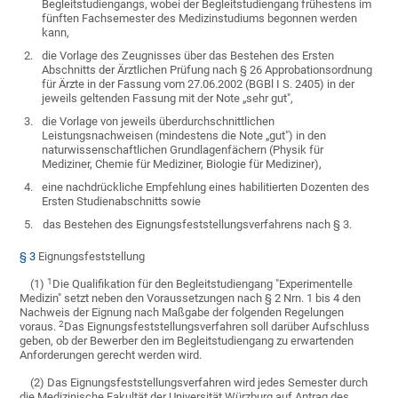
Begleitstudiengangs, wobei der Begleitstudiengang frühestens im
fünften Fachsemester des Medizinstudiums begonnen werden
kann,
2.
die Vorlage des Zeugnisses über das Bestehen des Ersten
Abschnitts der Ärztlichen Prüfung nach § 26 Approbationsordnung
für Ärzte in der Fassung vom 27.06.2002 (BGBl I S. 2405) in der
jeweils geltenden Fassung mit der Note „sehr gut",
3.
die Vorlage von jeweils überdurchschnittlichen
Leistungsnachweisen (mindestens die Note „gut") in den
naturwissenschaftlichen Grundlagenfächern (Physik für
Mediziner, Chemie für Mediziner, Biologie für Mediziner),
4.
eine nachdrückliche Empfehlung eines habilitierten Dozenten des
Ersten Studienabschnitts sowie
5.
das Bestehen des Eignungsfeststellungsverfahrens nach § 3.
§ 3
Eignungsfeststellung
1
(1)
Die Qualifikation für den Begleitstudiengang "Experimentelle
Medizin" setzt neben den Voraussetzungen nach § 2 Nrn. 1 bis 4 den
Nachweis der Eignung nach Maßgabe der folgenden Regelungen
2
voraus.
Das Eignungsfeststellungsverfahren soll darüber Aufschluss
geben, ob der Bewerber den im Begleitstudiengang zu erwartenden
Anforderungen gerecht werden wird.
(2) Das Eignungsfeststellungsverfahren wird jedes Semester durch
die Medizinische Fakultät der Universität Würzburg auf Antrag des