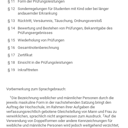
§ 11
Form der Prüfungsleistungen
§ 12
Sonderregelungen für Studenten mit Kind oder bei länger
andauernder Erkrankung
§ 13
Rücktritt, Versäumnis, Täuschung, Ordnungsverstoß
§ 14
Bewertung und Bestehen von Prüfungen, Bekanntgabe des
Prüfungsergebnisses
§ 15
Wiederholung von Prüfungen
§ 16
Gesamtnotenberechnung
§ 17
Zertifikat
§ 18
Einsicht in die Prüfungsleistungen
§ 19
Inkrafttreten
Vorbemerkung zum Sprachgebrauch:
1
Die Bezeichnung weiblicher und männlicher Personen durch die
jeweils maskuline Form in der nachstehenden Satzung bringt den
Auftrag der Hochschule, im Rahmen ihrer Aufgaben die
verfassungsrechtlich gebotene Gleichstellung von Mann und Frau zu
2
verwirklichen, sprachlich nicht angemessen zum Ausdruck.
Auf die
Verwendung von Doppelformen oder andere Kennzeichnungen für
weibliche und männliche Personen wird jedoch weitgehend verzichtet,