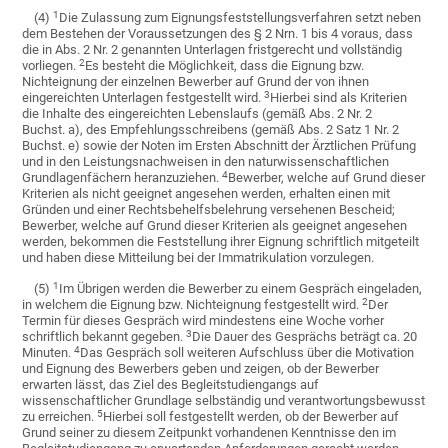
1
(4)
Die Zulassung zum Eignungsfeststellungsverfahren setzt neben
dem Bestehen der Voraussetzungen des § 2 Nrn. 1 bis 4 voraus, dass
die in Abs. 2 Nr. 2 genannten Unterlagen fristgerecht und vollständig
2
vorliegen.
Es besteht die Möglichkeit, dass die Eignung bzw.
Nichteignung der einzelnen Bewerber auf Grund der von ihnen
3
eingereichten Unterlagen festgestellt wird.
Hierbei sind als Kriterien
die Inhalte des eingereichten Lebenslaufs (gemäß Abs. 2 Nr. 2
Buchst. a), des Empfehlungsschreibens (gemäß Abs. 2 Satz 1 Nr. 2
Buchst. e) sowie der Noten im Ersten Abschnitt der Ärztlichen Prüfung
und in den Leistungsnachweisen in den naturwissenschaftlichen
4
Grundlagenfächern heranzuziehen.
Bewerber, welche auf Grund dieser
Kriterien als nicht geeignet angesehen werden, erhalten einen mit
Gründen und einer Rechtsbehelfsbelehrung versehenen Bescheid;
Bewerber, welche auf Grund dieser Kriterien als geeignet angesehen
werden, bekommen die Feststellung ihrer Eignung schriftlich mitgeteilt
und haben diese Mitteilung bei der Immatrikulation vorzulegen.
1
(5)
Im Übrigen werden die Bewerber zu einem Gespräch eingeladen,
2
in welchem die Eignung bzw. Nichteignung festgestellt wird.
Der
Termin für dieses Gespräch wird mindestens eine Woche vorher
3
schriftlich bekannt gegeben.
Die Dauer des Gesprächs beträgt ca. 20
4
Minuten.
Das Gespräch soll weiteren Aufschluss über die Motivation
und Eignung des Bewerbers geben und zeigen, ob der Bewerber
erwarten lässt, das Ziel des Begleitstudiengangs auf
wissenschaftlicher Grundlage selbständig und verantwortungsbewusst
5
zu erreichen.
Hierbei soll festgestellt werden, ob der Bewerber auf
Grund seiner zu diesem Zeitpunkt vorhandenen Kenntnisse den im