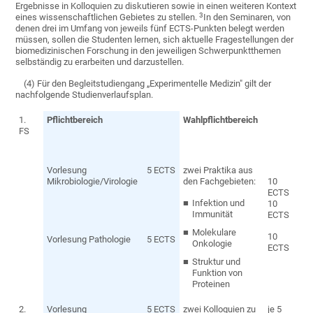
Ergebnisse in Kolloquien zu diskutieren sowie in einen weiteren Kontext
3
eines wissenschaftlichen Gebietes zu stellen.
In den Seminaren, von
denen drei im Umfang von jeweils fünf ECTS-Punkten belegt werden
müssen, sollen die Studenten lernen, sich aktuelle Fragestellungen der
biomedizinischen Forschung in den jeweiligen Schwerpunktthemen
selbständig zu erarbeiten und darzustellen.
(4) Für den Begleitstudiengang „Experimentelle Medizin" gilt der
nachfolgende Studienverlaufsplan.
1.
Pflichtbereich
Wahlpflichtbereich
FS
Vorlesung
5 ECTS
zwei Praktika aus
Mikrobiologie/Virologie
den Fachgebieten:
10
ECTS
Infektion und
10
Immunität
ECTS
Molekulare
10
Vorlesung Pathologie
5 ECTS
Onkologie
ECTS
Struktur und
Funktion von
Proteinen
2.
Vorlesung
5 ECTS
zwei Kolloquien zu
je 5