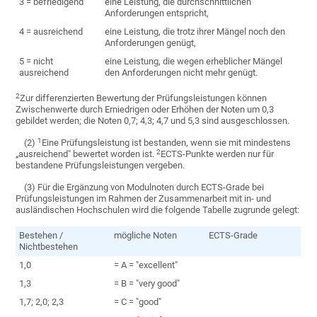
3 = befriedigend
eine Leistung, die durchschnittlichen
Anforderungen entspricht,
4 = ausreichend
eine Leistung, die trotz ihrer Mängel noch den
Anforderungen genügt,
5 = nicht
eine Leistung, die wegen erheblicher Mängel
ausreichend
den Anforderungen nicht mehr genügt.
2
Zur differenzierten Bewertung der Prüfungsleistungen können
Zwischenwerte durch Erniedrigen oder Erhöhen der Noten um 0,3
gebildet werden; die Noten 0,7; 4,3; 4,7 und 5,3 sind ausgeschlossen.
1
(2)
Eine Prüfungsleistung ist bestanden, wenn sie mit mindestens
2
„ausreichend" bewertet worden ist.
ECTS-Punkte werden nur für
bestandene Prüfungsleistungen vergeben.
(3) Für die Ergänzung von Modulnoten durch ECTS-Grade bei
Prüfungsleistungen im Rahmen der Zusammenarbeit mit in- und
ausländischen Hochschulen wird die folgende Tabelle zugrunde gelegt:
Bestehen /
mögliche Noten
ECTS-Grade
Nichtbestehen
1,0
= A = "excellent"
1,3
= B = "very good"
1,7; 2,0; 2,3
= C = "good"