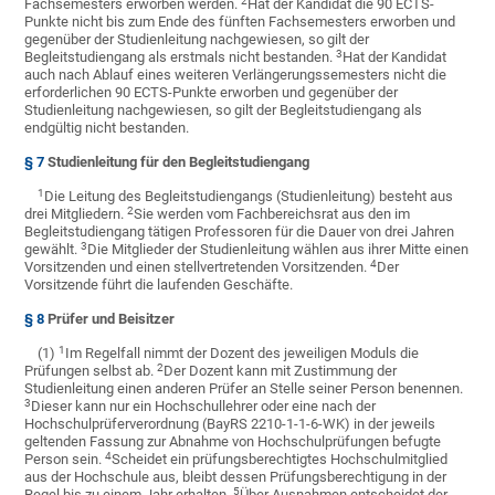
2
Fachsemesters erworben werden.
Hat der Kandidat die 90 ECTS-
Punkte nicht bis zum Ende des fünften
Fachsemesters erworben und
gegenüber der Studienleitung nachgewiesen, so gilt der
3
Begleitstudiengang als erstmals nicht bestanden.
Hat der Kandidat
auch nach Ablauf eines weiteren Verlängerungssemesters nicht die
erforderlichen 90 ECTS-Punkte erworben und gegenüber der
Studienleitung nachgewiesen, so gilt der Begleitstudiengang als
endgültig nicht bestanden.
§ 7
Studienleitung für den Begleitstudiengang
1
Die Leitung des Begleitstudiengangs (Studienleitung) besteht aus
2
drei Mitgliedern.
Sie werden vom Fachbereichsrat aus den im
Begleitstudiengang tätigen Professoren für die Dauer von drei Jahren
3
gewählt.
Die Mitglieder der Studienleitung wählen aus ihrer Mitte einen
4
Vorsitzenden und einen stellvertretenden Vorsitzenden.
Der
Vorsitzende führt die laufenden Geschäfte.
§ 8
Prüfer und Beisitzer
1
(1)
Im Regelfall nimmt der Dozent des jeweiligen Moduls die
2
Prüfungen selbst ab.
Der Dozent kann mit Zustimmung der
Studienleitung einen anderen Prüfer an Stelle seiner Person benennen.
3
Dieser kann nur ein Hochschullehrer oder eine nach der
Hochschulprüferverordnung (BayRS 2210-1-1-6-WK) in der jeweils
geltenden Fassung zur Abnahme von Hochschulprüfungen befugte
4
Person sein.
Scheidet ein prüfungsberechtigtes Hochschulmitglied
aus der Hochschule aus, bleibt dessen Prüfungsberechtigung in der
5
Regel bis zu einem Jahr erhalten.
Über Ausnahmen entscheidet der