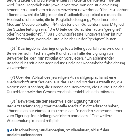
Begleitstudiengang zu erwartenden Anforderungen gerecht werden
6
wird.
Das Gespräch wird jeweils von zwei von der Studienleitung
7
benannten Gutachtern mit dem einzelnen Bewerber geführt.
Gutachter
können sowohl die Mitglieder der Studienleitung selbst als auch die
Hochschullehrer sein, die im Begleitstudiengang „Experimentelle
8
Medizin" Module abhalten.
Mindestens ein Gutachter muss Mitglied
9
der Studienleitung sein.
Die Urteile der Gutachter lauten "geeignet"
10
oder "nicht geeignet".
Das Eignungsfeststellungsverfahren ist nur
dann bestanden, wenn die Urteile beider Prüfer "geeignet" lauten.
1
(6)
Das Ergebnis des Eignungsfeststellungsverfahrens wird dem
Bewerber schriftlich mitgeteilt und ist im Falle der Eignung vom
2
Bewerber bei der Immatrikulation vorzulegen.
Ein ablehnender
Bescheid ist mit einer Begründung und einer Rechtsbehelfsbelehrung
zu versehen.
(7) Über den Ablauf des jeweiligen Auswahlgesprächs ist eine
Niederschrift anzufertigen, aus der Tag und Ort der Feststellung, die
Namen der Gutachter, die Namen des Bewerbers, die Beurteilung der
Gutachter sowie das Gesamtergebnis ersichtlich sein müssen.
1
(8)
Bewerber, die den Nachweis der Eignung für den
Begleitstudiengang „Experimentelle Medizin" nicht erbracht haben,
können sich nur einmal zum Termin des folgenden Semesters erneut
2
zum Eignungsfeststellungsverfahren anmelden.
Eine weitere
Wiederholung ist nicht möglich.
§ 4
Einschreibung, Studienbeginn, Studiendauer, Ablauf des
Begleitstudiengangs