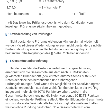
2,7; 3,0; 3,3
= D = "satisfactory
3,7 4,0
= E = "sufficient"
nicht bestanden
5,0
= F = "fail"
(4) Das jeweilige Prüfungsergebnis wird dem Kandidaten vom
jeweiligen Prüfer unverzüglich bekannt gegeben.
§ 15
Wiederholung von Prüfungen
1
Nicht bestandene Prüfungsleistungen können einmal wiederholt
2
werden.
Wird dieser Wiederholungsversuch nicht bestanden, sind die
Prüfungsleistung sowie der Begleitstudiengang endgültig nicht
3
bestanden.
Die Regelungen des § 6 Abs. 2 bleiben unberührt.
§ 16
Gesamtnotenberechnung
1
Hat der Kandidat die Prüfungen erfolgreich abgeschlossen,
errechnet sich die Gesamtnote aus dem nach ECTS-Punkten
gewichteten Durchschnitt (gewichtetes arithmetisches Mittel) der
Noten der einzelnen bestandenen und einbezogenen
2
Prüfungsleistungen.
Auf Grund der Möglichkeit der Absolvierung von
zusätzlichen Modulen aus dem Wahlpflichtbereich kann der Prüfling
insgesamt mehr als 90 ECTS-Punkte erwerben, wobei in die
Gesamtnotenberechnung nur die Noten von genau 90 ECTS-Punkten
3
eingehen, welche der Prüfling festlegt.
Bei der Bildung der Gesamtnote
wird nur die erste Dezimalstelle berücksichtigt; alle weiteren Stellen
4
werden ohne Rundung gestrichen.
Die Gesamtnote wird vom