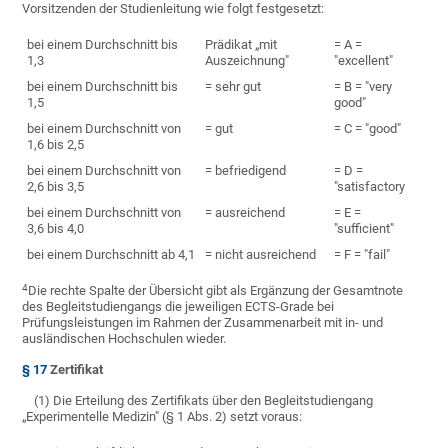
Vorsitzenden der Studienleitung wie folgt festgesetzt:
bei einem Durchschnitt bis
Prädikat „mit
= A =
1,3
Auszeichnung"
"excellent"
bei einem Durchschnitt bis
= sehr gut
= B = "very
1,5
good"
bei einem Durchschnitt von
= gut
= C = "good"
1,6 bis 2,5
bei einem Durchschnitt von
= befriedigend
= D =
2,6 bis 3,5
"satisfactory
bei einem Durchschnitt von
= ausreichend
= E =
3,6 bis 4,0
"sufficient"
bei einem Durchschnitt ab 4,1
= nicht ausreichend
= F = "fail"
4
Die rechte Spalte der Übersicht gibt als Ergänzung der Gesamtnote
des Begleitstudiengangs die jeweiligen ECTS-Grade bei
Prüfungsleistungen im Rahmen der Zusammenarbeit mit in- und
ausländischen Hochschulen wieder.
§ 17
Zertifikat
(1) Die Erteilung des Zertifikats über den Begleitstudiengang
„Experimentelle Medizin" (§ 1 Abs. 2) setzt voraus: