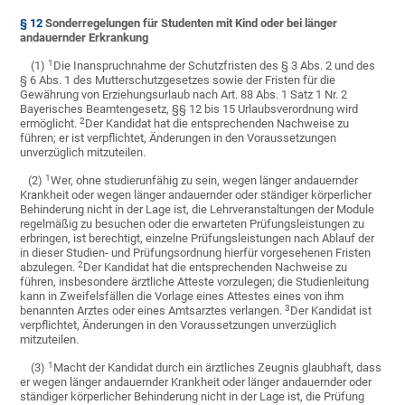
§ 12
Sonderregelungen für Studenten mit Kind oder bei länger
andauernder Erkrankung
1
(1)
Die Inanspruchnahme der Schutzfristen des § 3 Abs. 2 und des
§ 6 Abs. 1 des Mutterschutzgesetzes sowie der Fristen für die
Gewährung von Erziehungsurlaub nach Art. 88 Abs. 1 Satz 1 Nr. 2
Bayerisches Beamtengesetz, §§ 12 bis 15 Urlaubsverordnung wird
2
ermöglicht.
Der Kandidat hat die entsprechenden Nachweise zu
führen; er ist verpflichtet, Änderungen in den Voraussetzungen
unverzüglich mitzuteilen.
1
(2)
Wer, ohne studierunfähig zu sein, wegen länger andauernder
Krankheit oder wegen länger andauernder oder ständiger körperlicher
Behinderung nicht in der Lage ist, die Lehrveranstaltungen der Module
regelmäßig zu besuchen oder die erwarteten Prüfungsleistungen zu
erbringen, ist berechtigt, einzelne Prüfungsleistungen nach Ablauf der
in dieser Studien- und Prüfungsordnung hierfür vorgesehenen Fristen
2
abzulegen.
Der Kandidat hat die entsprechenden Nachweise zu
führen, insbesondere ärztliche Atteste vorzulegen; die Studienleitung
kann in Zweifelsfällen die Vorlage eines Attestes eines von ihm
3
benannten Arztes oder eines Amtsarztes verlangen.
Der Kandidat ist
verpflichtet, Änderungen in den Voraussetzungen unverzüglich
mitzuteilen.
1
(3)
Macht der Kandidat durch ein ärztliches Zeugnis glaubhaft, dass
er wegen länger andauernder Krankheit oder länger andauernder oder
ständiger körperlicher Behinderung nicht in der Lage ist, die Prüfung