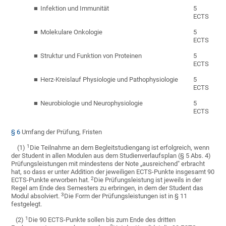
Infektion und Immunität
5
ECTS
Molekulare Onkologie
5
ECTS
Struktur und Funktion von Proteinen
5
ECTS
Herz-Kreislauf Physiologie und Pathophysiologie
5
ECTS
Neurobiologie und Neurophysiologie
5
ECTS
§ 6
Umfang der Prüfung, Fristen
1
(1)
Die Teilnahme an dem Begleitstudiengang ist erfolgreich, wenn
der Student in allen Modulen aus dem Studienverlaufsplan (§ 5 Abs. 4)
Prüfungsleistungen mit mindestens der Note „ausreichend" erbracht
hat, so dass er unter Addition der jeweiligen ECTS-Punkte insgesamt 90
2
ECTS-Punkte erworben hat.
Die Prüfungsleistung ist jeweils in der
Regel am Ende des Semesters zu erbringen, in dem der Student das
3
Modul absolviert.
Die Form der Prüfungsleistungen ist in § 11
festgelegt.
1
(2)
Die 90 ECTS-Punkte sollen bis zum Ende des dritten