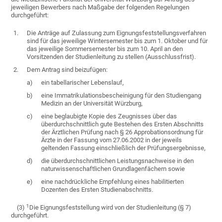
jeweiligen Bewerbers nach Maßgabe der folgenden Regelungen
durchgeführt:
1.
Die Anträge auf Zulassung zum Eignungsfeststellungsverfahren
sind für das jeweilige Wintersemester bis zum 1. Oktober und für
das jeweilige Sommersemester bis zum 10. April an den
Vorsitzenden der Studienleitung zu stellen (Ausschlussfrist).
2.
Dem Antrag sind beizufügen:
a)
ein tabellarischer Lebenslauf,
b)
eine Immatrikulationsbescheinigung für den Studiengang
Medizin an der Universität Würzburg,
c)
eine beglaubigte Kopie des Zeugnisses über das
überdurchschnittlich gute Bestehen des Ersten Abschnitts
der Ärztlichen Prüfung nach § 26 Approbationsordnung für
Ärzte in der Fassung vom 27.06.2002 in der jeweils
geltenden Fassung einschließlich der Prüfungsergebnisse,
d)
die überdurchschnittlichen Leistungsnachweise in den
naturwissenschaftlichen Grundlagenfächern sowie
e)
eine nachdrückliche Empfehlung eines habilitierten
Dozenten des Ersten Studienabschnitts
.
1
(3)
Die Eignungsfeststellung wird von der Studienleitung (§ 7)
durchgeführt.