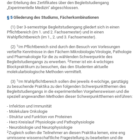
der Erteilung des Zertifikates über den Begleitstudiengang
„Experimentelle Medizin" abgeschlossen.
§ 5
Gliederung des Studiums, Fächerkombinationen
(1) Der 3-semestrige Begleitstudiengang gliedert sich in einen
Pflichtbereich (im 1. und 2. Fachsemester) und in einen
Wahlpflichtbereich (im 1., 2. und 3. Fachsemester).
1
(2)
Im Pflichtbereich sind durch den Besuch von Vorlesungen
vertiefte Kenntnisse in den Fächern Mikrobiologie/Virologie, Pathologie
und Pharmakologie für die zu wählenden Schwerpunkte des
2
Begleitstudiengangs zu erwerben.
Ferner ist ein 4-wöchiges
Blockpraktikum zu besuchen, das den Studenten aktuelle
molekularbiologische Methoden vermittelt.
1
(3)
Im Wahlpflichtbereich sollen drei jeweils 4-wöchige, ganztägig
zu besuchende Praktika zu den folgenden Schwerpunktthemen des
Begleitstudiengangs in die experimentellen Vorgehensweisen und die
speziell angewandten Methoden dieser Schwerpunktthemen einführen:
- Infektion und Immunität
- Molekulare Onkologie
- Struktur und Funktion von Proteinen
- Herz-Kreislauf Physiologie und Pathophysiologie
- Neurobiologie und Neurophysiologie
2
Zugleich sollen die Teilnehmer an diesen Praktika lernen, eine eng
umrissene wissenschaftliche Fragestellung zu bearbeiten und die