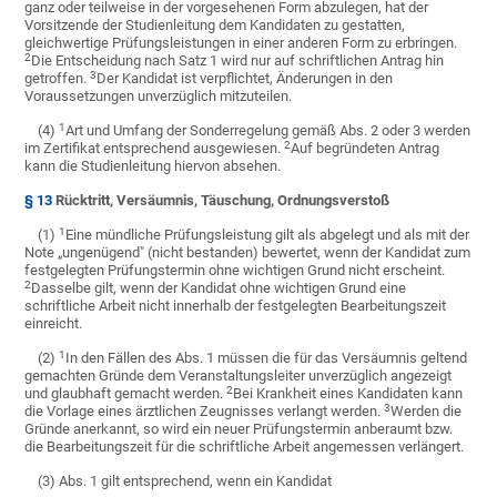
ganz oder teilweise in der vorgesehenen Form abzulegen, hat der
Vorsitzende der Studienleitung dem Kandidaten zu gestatten,
gleichwertige Prüfungsleistungen in einer anderen Form zu erbringen.
2
Die Entscheidung nach Satz 1 wird nur auf schriftlichen Antrag hin
3
getroffen.
Der Kandidat ist verpflichtet, Änderungen in den
Voraussetzungen unverzüglich mitzuteilen.
1
(4)
Art und Umfang der Sonderregelung gemäß Abs. 2 oder 3 werden
2
im Zertifikat entsprechend ausgewiesen.
Auf begründeten Antrag
kann die Studienleitung hiervon absehen.
§ 13
Rücktritt, Versäumnis, Täuschung, Ordnungsverstoß
1
(1)
Eine mündliche Prüfungsleistung gilt als abgelegt und als mit der
Note „ungenügend" (nicht bestanden) bewertet, wenn der Kandidat zum
festgelegten Prüfungstermin ohne wichtigen Grund nicht erscheint.
2
Dasselbe gilt, wenn der Kandidat ohne wichtigen Grund eine
schriftliche Arbeit nicht innerhalb der festgelegten Bearbeitungszeit
einreicht.
1
(2)
In den Fällen des Abs. 1 müssen die für das Versäumnis geltend
gemachten Gründe dem Veranstaltungsleiter unverzüglich angezeigt
2
und glaubhaft gemacht werden.
Bei Krankheit eines Kandidaten kann
3
die Vorlage eines ärztlichen Zeugnisses verlangt werden.
Werden die
Gründe anerkannt, so wird ein neuer Prüfungstermin anberaumt bzw.
die Bearbeitungszeit für die schriftliche Arbeit angemessen verlängert.
(3) Abs. 1 gilt entsprechend, wenn ein Kandidat