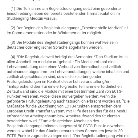
(1) Die Teilnahme am Begleitstudiengang setzt eine gesonderte
Einschreibung neben der bereits bestehenden Immatrikulation im
Studiengang Medizin voraus.
(2) Der Beginn des Begleitstudiengangs „Experimentelle Medizin" ist
im Sommersemester oder im Wintersemester möglich.
(3) Die Module des Begleitstudiengangs können wahlweise in
deutscher oder englischer Sprache abgehalten werden.
1
2
(4)
Die Regelstudienzeit beträgt drei Semester.
Das Studium ist in
3
allen Abschnitten modular aufgebaut.
Ein Modul umfasst eine
Lehrveranstaltung oder einen Verbund von thematisch und zeitlich
aufeinander abgestimmten Lehrveranstaltungen, welche inhaltlich und
zeitlich abgeschlossen sind, sowie die zu erbringenden
Prüfungsleistungen im Kontext dieser Lehrveranstaltung/en.
4
Entsprechend dem für eine erfolgreiche Teilnahme erforderlichen
Zeitaufwand sind die Module mit einer bestimmten Zahl von ECTS-
Punkten versehen, wobei diese nur vergeben werden, wenn die
5
geforderte Prüfungsleistung auch tatsächlich erbracht worden ist.
Die
Maßstäbe für die Zuordnung von ECTS-Punkten entsprechen dem
European Credit Transfer System, mit Hilfe dessen das für das Modul
erforderliche Arbeitspensum bzw. Arbeitsaufwand des Studenten
6
beschrieben wird.
Zum erfolgreichen Abschluss des
Begleitstudiengangs müssen insgesamt 90 ECTS-Punkte erworben
werden, wobei für das Studienpensum eines Semesters jeweils 30
7
ECTS-Punkte zugrunde zu legen sind.
Der Begleitstudiengang wird mit