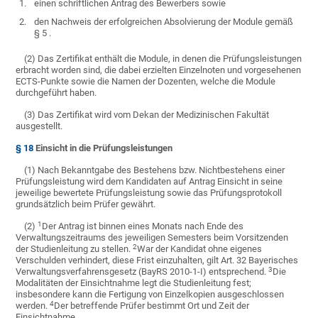
1.
einen schriftlichen Antrag des Bewerbers sowie
2.
den Nachweis der erfolgreichen Absolvierung der Module gemäß
§ 5 .
(2) Das Zertifikat enthält die Module, in denen die Prüfungsleistungen
erbracht worden sind, die dabei erzielten Einzelnoten und vorgesehenen
ECTS-Punkte sowie die Namen der Dozenten, welche die Module
durchgeführt haben.
(3) Das Zertifikat wird vom Dekan der Medizinischen Fakultät
ausgestellt.
§ 18
Einsicht in die Prüfungsleistungen
(1) Nach Bekanntgabe des Bestehens bzw. Nichtbestehens einer
Prüfungsleistung wird dem Kandidaten auf Antrag Einsicht in seine
jeweilige bewertete Prüfungsleistung sowie das Prüfungsprotokoll
grundsätzlich beim Prüfer gewährt.
1
(2)
Der Antrag ist binnen eines Monats nach Ende des
Verwaltungszeitraums des jeweiligen Semesters beim Vorsitzenden
2
der Studienleitung zu stellen.
War der Kandidat ohne eigenes
Verschulden verhindert, diese Frist einzuhalten, gilt Art. 32 Bayerisches
3
Verwaltungsverfahrensgesetz (BayRS 2010-1-I) entsprechend.
Die
Modalitäten der Einsichtnahme legt die Studienleitung fest;
insbesondere kann die Fertigung von Einzelkopien ausgeschlossen
4
werden.
Der betreffende Prüfer bestimmt Ort und Zeit der
Einsichtnahme.