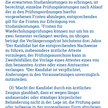
die erwarteten Studienleistungen zu erbringen, ist
berechtigt, einzelne Prüfungsleistungen nach Ablauf
der in den Prüfungsordnungen hierfür
vorgesehenen Fristen abzulegen; entsprechendes
gilt für die Fristen zur Erbringung von
2
Studienleistungen.
Fristen für
Wiederholungsprüfungen können nur um bis zu
zwei Semester verlängert werden; im übrigen
beträgt die Verlängerungsfrist höchstens drei Jahre.
3
Der Kandidat hat die entsprechenden Nachweise
zu führen, insbesondere ärztliche Atteste
vorzulegen; der Prüfungsausschuss kann in
Zweifelsfällen die Vorlage eines Attestes eines von
ihm benannten Arztes oder eines Amtsarztes
4
verlangen.
Der Kandidat ist verpflichtet,
Änderungen in den Voraussetzungen unverzüglich
mitzuteilen.
1
(3)
Macht der Kandidat durch ein ärztliches
Zeugnis glaubhaft, dass er wegen länger
andauernder oder ständiger körperlicher
Behinderung nicht in der Lage ist, die Prüfung ganz
oder teilweise in der vorgesehenen Form abzulegen,