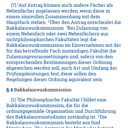
1
(7)
Auf Antrag können auch andere Fächer als
Nebenfächer zugelassen werden, wenn diese in
einem sinnvollen Zusammenhang mit dem
2
Hauptfach stehen.
Über den Antrag entscheidet die
3
Bakkalaureuskommission.
Bei Zulassung von
einem Nebenfach oder zwei Nebenfächern aus
nichtphilosophischen Fakultäten legt die
Bakkalaureuskommission im Einvernehmen mit der
für das betreffende Fach zuständigen Fakultät die
Zulassungsvoraussetzungen und, sofern von den
entsprechenden Bestimmungen dieser Ordnung
abgewichen werden soll, auch Art und Umfang der
Prüfungsleistungen fest; diese sollen den
Regelungen dieser Ordnung äquivalent sein.
§ 4
Bakkalaureuskommission
1
(1)
Die Philosophische Fakultät I bildet eine
Bakkalaureuskommission, die für die
ordnungsgemäße Organisation und Durchführung
2
des Bakkalaureusstudiums zuständig ist.
Die
Bakkalaureuskommission besteht aus fünf
3