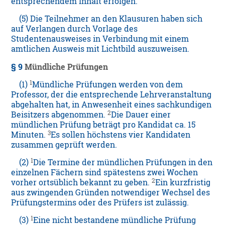
entsprechendem Inhalt erfolgen.
(5) Die Teilnehmer an den Klausuren haben sich
auf Verlangen durch Vorlage des
Studentenausweises in Verbindung mit einem
amtlichen Ausweis mit Lichtbild auszuweisen.
§ 9
Mündliche Prüfungen
1
(1)
Mündliche Prüfungen werden von dem
Professor, der die entsprechende Lehrveranstaltung
abgehalten hat, in Anwesenheit eines sachkundigen
2
Beisitzers abgenommen.
Die Dauer einer
mündlichen Prüfung beträgt pro Kandidat ca. 15
3
Minuten.
Es sollen höchstens vier Kandidaten
zusammen geprüft werden.
1
(2)
Die Termine der mündlichen Prüfungen in den
einzelnen Fächern sind spätestens zwei Wochen
2
vorher ortsüblich bekannt zu geben.
Ein kurzfristig
aus zwingenden Gründen notwendiger Wechsel des
Prüfungstermins oder des Prüfers ist zulässig.
1
(3)
Eine nicht bestandene mündliche Prüfung