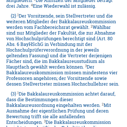
Mitgliedern.
Die Amtszeit der Mitglieder beträgt
4
drei Jahre.
Eine Wiederwahl ist zulässig.
1
(2)
Der Vorsitzende, sein Stellvertreter und die
weiteren Mitglieder der Bakkalaureuskommission
2
werden vom Fachbereichsrat gewählt.
Wählbar
sind nur Mitglieder der Fakultät, die zur Abnahme
von Hochschulprüfungen berechtigt sind (Art. 80
Abs. 6 BayHSchG in Verbindung mit der
Hochschulprüferverordnung in der jeweils
geltenden Fassung) und die Vertreter derjenigen
Fächer sind, die im Bakkalaureusstudium als
3
Hauptfach gewählt werden können.
Der
Bakkalaureuskommission müssen mindestens vier
Professoren angehören; der Vorsitzende sowie
dessen Stellvertreter müssen Hochschullehrer sein.
1
(3)
Die Bakkalaureuskommission achtet darauf,
dass die Bestimmungen dieser
2
Bakkalaureusordnung eingehalten werden.
Mit
Ausnahme der eigentlichen Prüfung und deren
Bewertung trifft sie alle anfallenden
3
Entscheidungen.
Die Bakkalaureuskommission