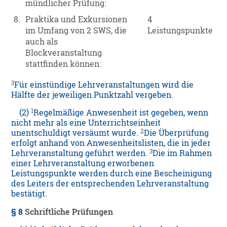
mündlicher Prüfung:
8.
Praktika und Exkursionen
4
im Umfang von 2 SWS, die
Leistungspunkte
auch als
Blockveranstaltung
stattfinden können:
3
Für einstündige Lehrveranstaltungen wird die
Hälfte der jeweiligen Punktzahl vergeben.
1
(2)
Regelmäßige Anwesenheit ist gegeben, wenn
nicht mehr als eine Unterrichtseinheit
2
unentschuldigt versäumt wurde.
Die Überprüfung
erfolgt anhand von Anwesenheitslisten, die in jeder
3
Lehrveranstaltung geführt werden.
Die im Rahmen
einer Lehrveranstaltung erworbenen
Leistungspunkte werden durch eine Bescheinigung
des Leiters der entsprechenden Lehrveranstaltung
bestätigt.
§ 8
Schriftliche Prüfungen