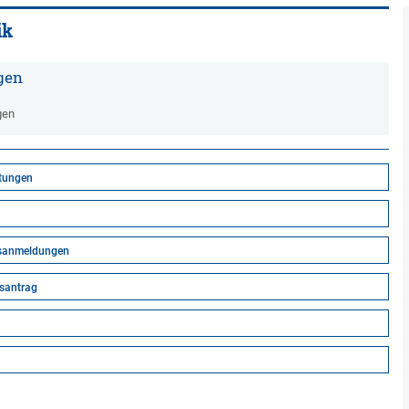
ik
gen
gen
tungen
gsanmeldungen
santrag