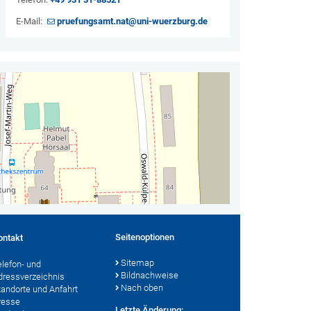
E-Mail:
pruefungsamt.nat@uni-wuerzburg.de
Seitenoptionen
ontakt
Sitemap
elefon- und
Bildnachweise
dressverzeichnis
Nach oben
tandorte und Anfahrt
resse
Letzte Änderung: