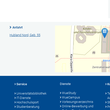
Anfahrt
Hubland Nord, Geb. 55
Dienste
Service
K
WueStudy
Universitätsbibliothek
T
WueCampus
IT-Dienste
A
Vorlesungsverzeichnis
Hochschulsport
S
Online-Bewerbung und
Studienberatung
P