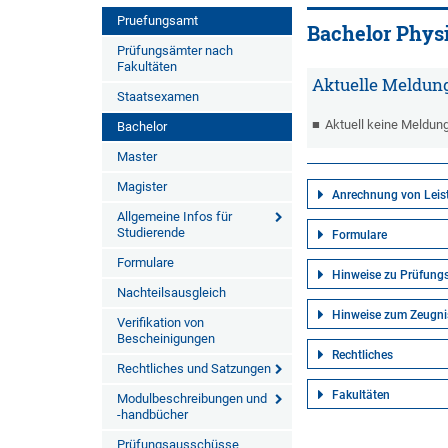
Pruefungsamt
Bachelor Phys
Prüfungsämter nach
Fakultäten
Aktuelle Meldun
Staatsexamen
Aktuell keine Meldun
Bachelor
Master
Magister
Anrechnung von Leis
Allgemeine Infos für
Studierende
Formulare
Formulare
Hinweise zu Prüfun
Nachteilsausgleich
Hinweise zum Zeugni
Verifikation von
Bescheinigungen
Rechtliches
Rechtliches und Satzungen
Fakultäten
Modulbeschreibungen und
-handbücher
Prüfungsausschüsse