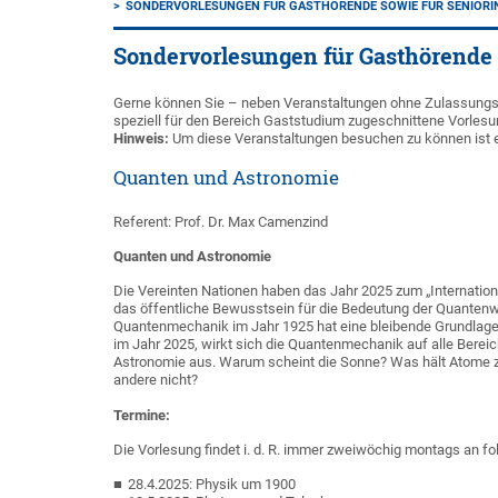
SONDERVORLESUNGEN FÜR GASTHÖRENDE SOWIE FÜR SENIORI
Sondervorlesungen für Gasthörende 
Gerne können Sie – neben Veranstaltungen ohne Zulassungs
speziell für den Bereich Gaststudium zugeschnittene Vorles
Hinweis:
Um diese Veranstaltungen besuchen zu können ist e
Quanten und Astronomie
Referent: Prof. Dr. Max Camenzind
Quanten und Astronomie
Die Vereinten Nationen haben das Jahr 2025 zum „Internatio
das öffentliche Bewusstsein für die Bedeutung der Quantenw
Quantenmechanik im Jahr 1925 hat eine bleibende Grundlage f
im Jahr 2025, wirkt sich die Quantenmechanik auf alle Bereic
Astronomie aus. Warum scheint die Sonne? Was hält Atome
andere nicht?
Termine:
Die Vorlesung findet i. d. R. immer zweiwöchig montags an f
28.4.2025: Physik um 1900