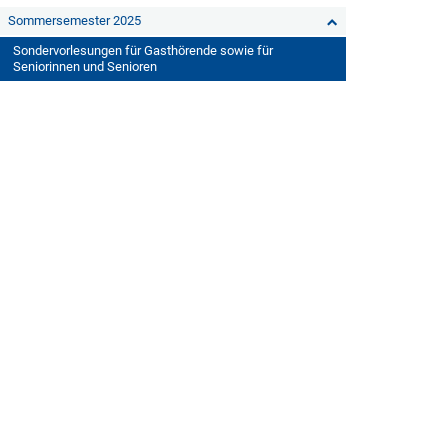
Sommersemester 2025
Sondervorlesungen für Gasthörende sowie für
Seniorinnen und Senioren