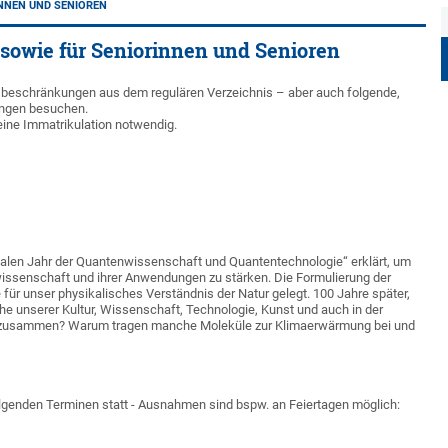
NNEN UND SENIOREN
sowie für Seniorinnen und Senioren
beschränkungen aus dem regulären Verzeichnis – aber auch folgende,
ungen besuchen.
ine Immatrikulation notwendig.
nalen Jahr der Quantenwissenschaft und Quantentechnologie“ erklärt, um
issenschaft und ihrer Anwendungen zu stärken. Die Formulierung der
ür unser physikalisches Verständnis der Natur gelegt. 100 Jahre später,
he unserer Kultur, Wissenschaft, Technologie, Kunst und auch in der
 zusammen? Warum tragen manche Moleküle zur Klimaerwärmung bei und
olgenden Terminen statt - Ausnahmen sind bspw. an Feiertagen möglich: