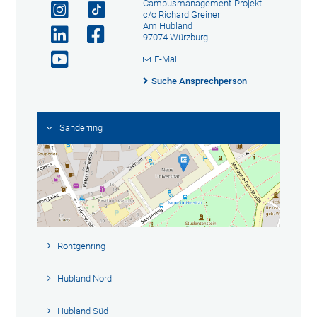
Campusmanagement-Projekt
c/o Richard Greiner
Am Hubland
97074 Würzburg
E-Mail
Suche Ansprechperson
Sanderring
Röntgenring
Hubland Nord
Hubland Süd