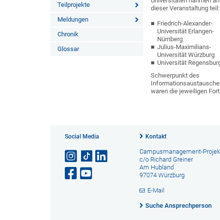
Universitäten nahmen an
Teilprojekte
dieser Veranstaltung teil
Meldungen
Friedrich-Alexander-
Universität Erlangen-
Chronik
Nürnberg
Julius-Maximilians-
Glossar
Universität Würzburg
Universität Regensbur
Schwerpunkt des
Informationsaustausche
waren die jeweiligen For
Social Media
Kontakt
Campusmanagement-Projek
c/o Richard Greiner
Am Hubland
97074 Würzburg
E-Mail
Suche Ansprechperson