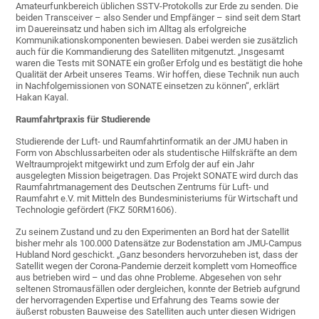
Amateurfunkbereich üblichen SSTV-Protokolls zur Erde zu senden. Die
beiden Transceiver – also Sender und Empfänger – sind seit dem Start
im Dauereinsatz und haben sich im Alltag als erfolgreiche
Kommunikationskomponenten bewiesen. Dabei werden sie zusätzlich
auch für die Kommandierung des Satelliten mitgenutzt. „Insgesamt
waren die Tests mit SONATE ein großer Erfolg und es bestätigt die hohe
Qualität der Arbeit unseres Teams. Wir hoffen, diese Technik nun auch
in Nachfolgemissionen von SONATE einsetzen zu können“, erklärt
Hakan Kayal.
Raumfahrtpraxis für Studierende
Studierende der Luft- und Raumfahrtinformatik an der JMU haben in
Form von Abschlussarbeiten oder als studentische Hilfskräfte an dem
Weltraumprojekt mitgewirkt und zum Erfolg der auf ein Jahr
ausgelegten Mission beigetragen. Das Projekt SONATE wird durch das
Raumfahrtmanagement des Deutschen Zentrums für Luft- und
Raumfahrt e.V. mit Mitteln des Bundesministeriums für Wirtschaft und
Technologie gefördert (FKZ 50RM1606).
Zu seinem Zustand und zu den Experimenten an Bord hat der Satellit
bisher mehr als 100.000 Datensätze zur Bodenstation am JMU-Campus
Hubland Nord geschickt. „Ganz besonders hervorzuheben ist, dass der
Satellit wegen der Corona-Pandemie derzeit komplett vom Homeoffice
aus betrieben wird – und das ohne Probleme. Abgesehen von sehr
seltenen Stromausfällen oder dergleichen, konnte der Betrieb aufgrund
der hervorragenden Expertise und Erfahrung des Teams sowie der
äußerst robusten Bauweise des Satelliten auch unter diesen Widrigen