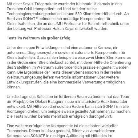
Mit einer Soyuz-Trägerrakete wurde der Kleinsatellit damals in den
Erdnahen Orbit transportiert und führt seitdem seine
Technologieerprobungsmission in rund 530 Kilometern Höhe durch. An
Bord von SONATE befinden sich neuartige Komponenten für
Kleinstsatelliten, die an der JMU-Professur für Raumfahrttechnik unter
der Leitung von Professor Hakan Kayal entwickelt wurden.
Tests im Weltraum ein großer Erfolg
Unter den neuen Entwicklungen sind eine autonome Kamera, ein
autonomes Diagnosesystem sowie miniaturisierte Komponenten für
Kleinstsatelliten. Dazu zählen beispielsweise zwei kleine Sternkameras
in der Größe einer Streichholzschachtel, mit deren Hilfe die Orientierung
des Satelliten im Weltraum außerordentlich präzise eingestellt werden
kann. Die Ergebnisse der Tests dieser Sternsensoren in der realen
Weltraumumgebung liefern wertvolle Informationen über weitere
Entwicklungsstufen, die eine kommerzielle Verwertung ermöglichen
können.
Um die Lage des Satelliten im luftleeren Raum zu ändern, hat das Team
um Projektleiter Oleksii Balagurin neue miniaturisierte Reaktionsräder
entwickelt. Mit Hilfe von drei solchen Rädern kann sich SONATE in alle
Richtungen drehen, um beispielsweise gezielte Aufnahmen zu machen.
Die Tests wurden bereits mehrfach erfolgreich durchgeführt.
Eine weitere erfolgreiche Komponente ist ein selbstentwickelter
Transceiver. Dieser ist dazu gedacht, Bilder von verschiedenen
Kameras von SONATE in niedriger Auflösung mit Hilfe des im