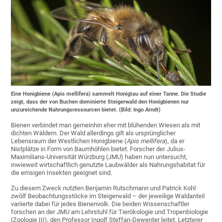
Eine Honigbiene (Apis mellifera) sammelt Honigtau auf einer Tanne. Die Studie
zeigt, dass der von Buchen dominierte Steigerwald den Honigbienen nur
unzureichende Nahrungsressourcen bietet. (Bild: Ingo Arndt)
Bienen verbindet man gemeinhin eher mit blühenden Wiesen als mit
dichten Wäldern. Der Wald allerdings gilt als ursprünglicher
Lebensraum der Westlichen Honigbiene (
Apis mellifera
), da er
Nistplätze in Form von Baumhöhlen bietet. Forscher der Julius-
Maximilians-Universität Würzburg (JMU) haben nun untersucht,
inwieweit wirtschaftlich genutzte Laubwälder als Nahrungshabitat für
die emsigen Insekten geeignet sind.
Zu diesem Zweck nutzten Benjamin Rutschmann und Patrick Kohl
zwölf Beobachtungsstöcke im Steigerwald – der jeweilige Waldanteil
variierte dabei für jedes Bienenvolk. Die beiden Wissenschaftler
forschen an der JMU am Lehrstuhl für Tierökologie und Tropenbiologie
(Zoologie III), den Professor Ingolf Steffan-Dewenter leitet. Letzterer