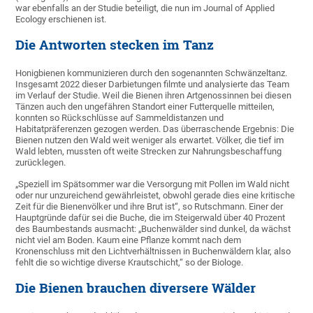
war ebenfalls an der Studie beteiligt, die nun im Journal of Applied
Ecology erschienen ist.
Die Antworten stecken im Tanz
Honigbienen kommunizieren durch den sogenannten Schwänzeltanz.
Insgesamt 2022 dieser Darbietungen filmte und analysierte das Team
im Verlauf der Studie. Weil die Bienen ihren Artgenossinnen bei diesen
Tänzen auch den ungefähren Standort einer Futterquelle mitteilen,
konnten so Rückschlüsse auf Sammeldistanzen und
Habitatpräferenzen gezogen werden. Das überraschende Ergebnis: Die
Bienen nutzen den Wald weit weniger als erwartet. Völker, die tief im
Wald lebten, mussten oft weite Strecken zur Nahrungsbeschaffung
zurücklegen.
„Speziell im Spätsommer war die Versorgung mit Pollen im Wald nicht
oder nur unzureichend gewährleistet, obwohl gerade dies eine kritische
Zeit für die Bienenvölker und ihre Brut ist“, so Rutschmann. Einer der
Hauptgründe dafür sei die Buche, die im Steigerwald über 40 Prozent
des Baumbestands ausmacht: „Buchenwälder sind dunkel, da wächst
nicht viel am Boden. Kaum eine Pflanze kommt nach dem
Kronenschluss mit den Lichtverhältnissen in Buchenwäldern klar, also
fehlt die so wichtige diverse Krautschicht,“ so der Biologe.
Die Bienen brauchen diversere Wälder