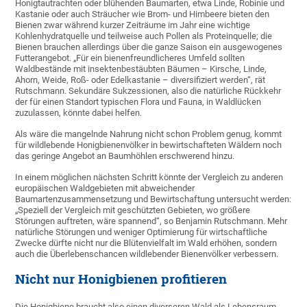
Honigtautrachten oder blühenden Baumarten, etwa Linde, Robinie und
Kastanie oder auch Sträucher wie Brom- und Himbeere bieten den
Bienen zwar während kurzer Zeiträume im Jahr eine wichtige
Kohlenhydratquelle und teilweise auch Pollen als Proteinquelle; die
Bienen brauchen allerdings über die ganze Saison ein ausgewogenes
Futterangebot. „Für ein bienenfreundlicheres Umfeld sollten
Waldbestände mit insektenbestäubten Bäumen – Kirsche, Linde,
Ahorn, Weide, Roß- oder Edelkastanie – diversifiziert werden“, rät
Rutschmann. Sekundäre Sukzessionen, also die natürliche Rückkehr
der für einen Standort typischen Flora und Fauna, in Waldlücken
zuzulassen, könnte dabei helfen.
Als wäre die mangelnde Nahrung nicht schon Problem genug, kommt
für wildlebende Honigbienenvölker in bewirtschafteten Wäldern noch
das geringe Angebot an Baumhöhlen erschwerend hinzu.
In einem möglichen nächsten Schritt könnte der Vergleich zu anderen
europäischen Waldgebieten mit abweichender
Baumartenzusammensetzung und Bewirtschaftung untersucht werden:
„Speziell der Vergleich mit geschützten Gebieten, wo größere
Störungen auftreten, wäre spannend“, so Benjamin Rutschmann. Mehr
natürliche Störungen und weniger Optimierung für wirtschaftliche
Zwecke dürfte nicht nur die Blütenvielfalt im Wald erhöhen, sondern
auch die Überlebenschancen wildlebender Bienenvölker verbessern.
Nicht nur Honigbienen profitieren
Die Honigbiene braucht also einen diverseren Wald als Lebensraum.