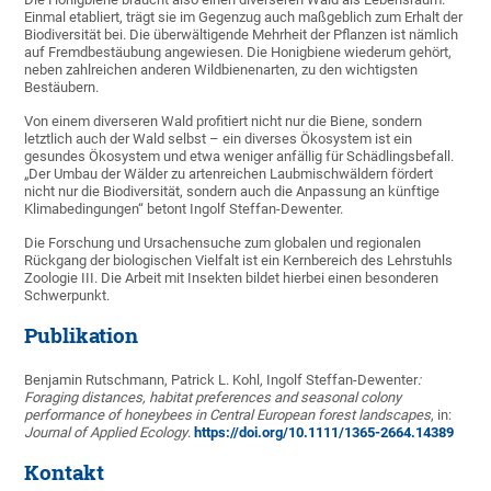
Einmal etabliert, trägt sie im Gegenzug auch maßgeblich zum Erhalt der
Biodiversität bei. Die überwältigende Mehrheit der Pflanzen ist nämlich
auf Fremdbestäubung angewiesen. Die Honigbiene wiederum gehört,
neben zahlreichen anderen Wildbienenarten, zu den wichtigsten
Bestäubern.
Von einem diverseren Wald profitiert nicht nur die Biene, sondern
letztlich auch der Wald selbst – ein diverses Ökosystem ist ein
gesundes Ökosystem und etwa weniger anfällig für Schädlingsbefall.
„Der Umbau der Wälder zu artenreichen Laubmischwäldern fördert
nicht nur die Biodiversität, sondern auch die Anpassung an künftige
Klimabedingungen“ betont Ingolf Steffan-Dewenter.
Die Forschung und Ursachensuche zum globalen und regionalen
Rückgang der biologischen Vielfalt ist ein Kernbereich des Lehrstuhls
Zoologie III. Die Arbeit mit Insekten bildet hierbei einen besonderen
Schwerpunkt.
Publikation
Benjamin Rutschmann, Patrick L. Kohl, Ingolf Steffan-Dewenter
:
Foraging distances, habitat preferences and seasonal colony
performance of honeybees in Central European forest landscapes
, in:
Journal of Applied Ecology
.
https://doi.org/10.1111/1365-2664.14389
Kontakt