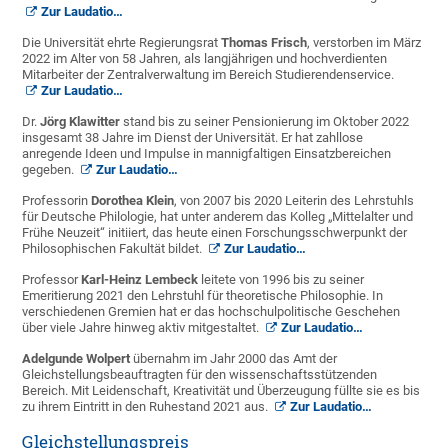
Zur Laudatio…
Die Universität ehrte Regierungsrat
Thomas Frisch
, verstorben im März
2022 im Alter von 58 Jahren, als langjährigen und hochverdienten
Mitarbeiter der Zentralverwaltung im Bereich Studierendenservice.
Zur Laudatio…
Dr.
Jörg Klawitter
stand bis zu seiner Pensionierung im Oktober 2022
insgesamt 38 Jahre im Dienst der Universität. Er hat zahllose
anregende Ideen und Impulse in mannigfaltigen Einsatzbereichen
gegeben.
Zur Laudatio…
Professorin
Dorothea Klein
, von 2007 bis 2020 Leiterin des Lehrstuhls
für Deutsche Philologie, hat unter anderem das Kolleg „Mittelalter und
Frühe Neuzeit“ initiiert, das heute einen Forschungsschwerpunkt der
Philosophischen Fakultät bildet.
Zur Laudatio…
Professor
Karl-Heinz Lembeck
leitete von 1996 bis zu seiner
Emeritierung 2021 den Lehrstuhl für theoretische Philosophie. In
verschiedenen Gremien hat er das hochschulpolitische Geschehen
über viele Jahre hinweg aktiv mitgestaltet.
Zur Laudatio…
Adelgunde Wolpert
übernahm im Jahr 2000 das Amt der
Gleichstellungsbeauftragten für den wissenschaftsstützenden
Bereich. Mit Leidenschaft, Kreativität und Überzeugung füllte sie es bis
zu ihrem Eintritt in den Ruhestand 2021 aus.
Zur Laudatio…
Gleichstellungspreis