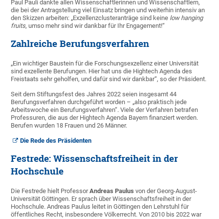
Paul Pauli dankte allen Wissenschaftlerinnen und Wissenschaftlern,
die bei der Antragstellung viel Einsatz bringen und weiterhin intensiv an
den Skizzen arbeiten: „Exzellenzclusteranträge sind keine
low hanging
fruits
, umso mehr sind wir dankbar für Ihr Engagement!“
Zahlreiche Berufungsverfahren
„Ein wichtiger Baustein für die Forschungsexzellenz einer Universität
sind exzellente Berufungen. Hier hat uns die Hightech Agenda des
Freistaats sehr geholfen, und dafür sind wir dankbar“, so der Präsident.
Seit dem Stiftungsfest des Jahres 2022 seien insgesamt 44
Berufungsverfahren durchgeführt worden – „also praktisch jede
Arbeitswoche ein Berufungsverfahren“. Viele der Verfahren betrafen
Professuren, die aus der Hightech Agenda Bayern finanziert werden.
Berufen wurden 18 Frauen und 26 Männer.
Die Rede des Präsidenten
Festrede: Wissenschaftsfreiheit in der
Hochschule
Die Festrede hielt Professor
Andreas Paulus
von der Georg-August-
Universität Göttingen. Er sprach über Wissenschaftsfreiheit in der
Hochschule. Andreas Paulus leitet in Göttingen den Lehrstuhl für
öffentliches Recht, insbesondere Völkerrecht. Von 2010 bis 2022 war