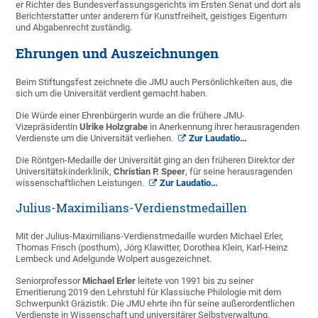
er Richter des Bundesverfassungsgerichts im Ersten Senat und dort als
Berichterstatter unter anderem für Kunstfreiheit, geistiges Eigentum
und Abgabenrecht zuständig.
Ehrungen und Auszeichnungen
Beim Stiftungsfest zeichnete die JMU auch Persönlichkeiten aus, die
sich um die Universität verdient gemacht haben.
Die Würde einer Ehrenbürgerin wurde an die frühere JMU-
Vizepräsidentin
Ulrike Holzgrabe
in Anerkennung ihrer herausragenden
Verdienste um die Universität verliehen.
Zur Laudatio…
Die Röntgen-Medaille der Universität ging an den früheren Direktor der
Universitätskinderklinik,
Christian P. Speer
, für seine herausragenden
wissenschaftlichen Leistungen.
Zur Laudatio…
Julius-Maximilians-Verdienstmedaillen
Mit der Julius-Maximilians-Verdienstmedaille wurden Michael Erler,
Thomas Frisch (posthum), Jörg Klawitter, Dorothea Klein, Karl-Heinz
Lembeck und Adelgunde Wolpert ausgezeichnet.
Seniorprofessor
Michael Erler
leitete von 1991 bis zu seiner
Emeritierung 2019 den Lehrstuhl für Klassische Philologie mit dem
Schwerpunkt Gräzistik. Die JMU ehrte ihn für seine außerordentlichen
Verdienste in Wissenschaft und universitärer Selbstverwaltung.