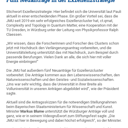
Fünf Neuanträge in der Exzellenzstrategie
Stichwort Exzellenzstrategie: Hier befindet sich die Universität laut Pauli
aktuell in einer entscheidenden Phase. Ein großer Vorteil sei, dass die
JMU seit 2019 ein sehr erfolgreiches Exzellenzcluster hat, ct.qmat,
Complexity and Topology in Quantum Matter, eine Kooperation mit der
TU Dresden, in Würzburg unter der Leitung von Physikprofessor Ralph
Claessen.
„Wir wissen, dass die Forscherinnen und Forscher des Clusters schon
jetzt mit Hochdruck den Verlängerungsantrag vorbereiten, und die
Universitätsleitung unterstützt das mit Nachdruck, zum Beispiel durch
passende Berufungen. Vielen Dank an alle, die sich hier mit voller
Energie einbringen!“
Die JMU hat außerdem fünf Neuanträge für Exzellenzcluster
vorbereitet. Die Anträge kommen aus den Lebenswissenschaften, den
Naturwissenschaften und den Geistes- und Sozialwissenschaften.
„Uns war sehr wichtig, dass die Universität in ihrer Breite als
Volluniversität in unseren Anträgen abgebildet wird“, wie der Präsident
sagte.
Aktuell sind die Antragsskizzen für die notwendigen Stellungnahmen
beim Bayerischen Staatsministerium für Wissenschaft und Kunst.
Minister
Markus Blume
unterstützt die Würzburger Anträge voll und
ganz, wie er in seinem Videogrußwort zum Stiftungsfest sagte. „Die
JMU ist hier in Bewegung und dabei höchst erfolgreich“, so der Minister.