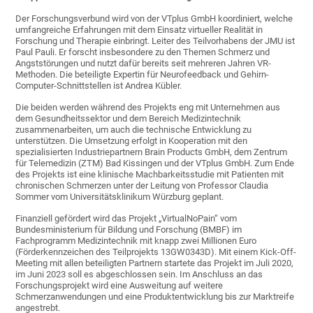
Der Forschungsverbund wird von der VTplus GmbH koordiniert, welche
umfangreiche Erfahrungen mit dem Einsatz virtueller Realität in
Forschung und Therapie einbringt. Leiter des Teilvorhabens der JMU ist
Paul Pauli. Er forscht insbesondere zu den Themen Schmerz und
Angststörungen und nutzt dafür bereits seit mehreren Jahren VR-
Methoden. Die beteiligte Expertin für Neurofeedback und Gehirn-
Computer-Schnittstellen ist Andrea Kübler.
Die beiden werden während des Projekts eng mit Unternehmen aus
dem Gesundheitssektor und dem Bereich Medizintechnik
zusammenarbeiten, um auch die technische Entwicklung zu
unterstützen. Die Umsetzung erfolgt in Kooperation mit den
spezialisierten Industriepartnern Brain Products GmbH, dem Zentrum
für Telemedizin (ZTM) Bad Kissingen und der VTplus GmbH. Zum Ende
des Projekts ist eine klinische Machbarkeitsstudie mit Patienten mit
chronischen Schmerzen unter der Leitung von Professor Claudia
Sommer vom Universitätsklinikum Würzburg geplant.
Finanziell gefördert wird das Projekt „VirtualNoPain“ vom
Bundesministerium für Bildung und Forschung (BMBF) im
Fachprogramm Medizintechnik mit knapp zwei Millionen Euro
(Förderkennzeichen des Teilprojekts 13GW0343D). Mit einem Kick-Off-
Meeting mit allen beteiligten Partnern startete das Projekt im Juli 2020,
im Juni 2023 soll es abgeschlossen sein. Im Anschluss an das
Forschungsprojekt wird eine Ausweitung auf weitere
Schmerzanwendungen und eine Produktentwicklung bis zur Marktreife
angestrebt.