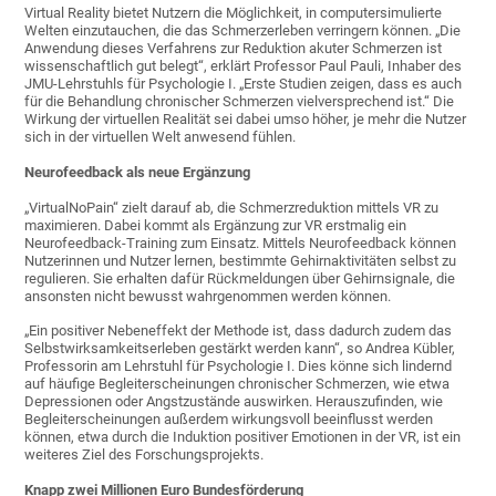
Virtual Reality bietet Nutzern die Möglichkeit, in computersimulierte
Welten einzutauchen, die das Schmerzerleben verringern können. „Die
Anwendung dieses Verfahrens zur Reduktion akuter Schmerzen ist
wissenschaftlich gut belegt“, erklärt Professor Paul Pauli, Inhaber des
JMU-Lehrstuhls für Psychologie I. „Erste Studien zeigen, dass es auch
für die Behandlung chronischer Schmerzen vielversprechend ist.“ Die
Wirkung der virtuellen Realität sei dabei umso höher, je mehr die Nutzer
sich in der virtuellen Welt anwesend fühlen.
Neurofeedback als neue Ergänzung
„VirtualNoPain“ zielt darauf ab, die Schmerzreduktion mittels VR zu
maximieren. Dabei kommt als Ergänzung zur VR erstmalig ein
Neurofeedback-Training zum Einsatz. Mittels Neurofeedback können
Nutzerinnen und Nutzer lernen, bestimmte Gehirnaktivitäten selbst zu
regulieren. Sie erhalten dafür Rückmeldungen über Gehirnsignale, die
ansonsten nicht bewusst wahrgenommen werden können.
„Ein positiver Nebeneffekt der Methode ist, dass dadurch zudem das
Selbstwirksamkeitserleben gestärkt werden kann“, so Andrea Kübler,
Professorin am Lehrstuhl für Psychologie I. Dies könne sich lindernd
auf häufige Begleiterscheinungen chronischer Schmerzen, wie etwa
Depressionen oder Angstzustände auswirken. Herauszufinden, wie
Begleiterscheinungen außerdem wirkungsvoll beeinflusst werden
können, etwa durch die Induktion positiver Emotionen in der VR, ist ein
weiteres Ziel des Forschungsprojekts.
Knapp zwei Millionen Euro Bundesförderung