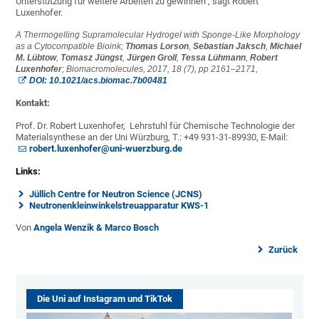
Unterstützung für weitere Arbeiten zu gewinnen", sagt Robert
Luxenhofer.
A Thermogelling Supramolecular Hydrogel with Sponge-Like Morphology
as a Cytocompatible Bioink;
Thomas Lorson
,
Sebastian Jaksch
,
Michael
M. Lübtow
,
Tomasz Jüngst
,
Jürgen Groll
,
Tessa Lühmann
,
Robert
Luxenhofer
;
Biomacromolecules, 2017, 18 (7), pp 2161–2171,
DOI: 10.1021/acs.biomac.7b00481
Kontakt:
Prof. Dr. Robert Luxenhofer, Lehrstuhl für Chemische Technologie der
Materialsynthese an der Uni Würzburg, T.: +49 931-31-89930, E-Mail:
robert.luxenhofer@uni-wuerzburg.de
Links:
Jüllich Centre for Neutron Science (JCNS)
Neutronenkleinwinkelstreuapparatur KWS-1
Von
Angela Wenzik & Marco Bosch
Zurück
Die Uni auf Instagram und TikTok