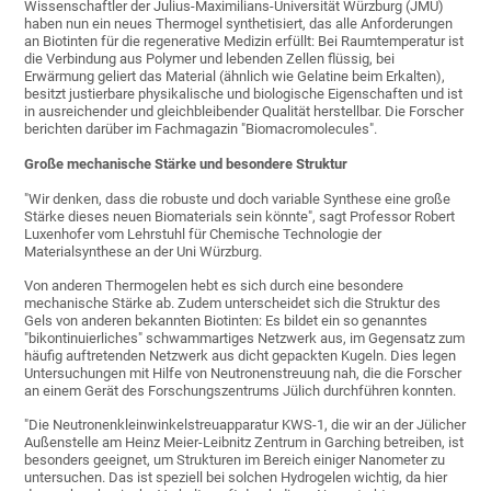
Wissenschaftler der Julius-Maximilians-Universität Würzburg (JMU)
haben nun ein neues Thermogel synthetisiert, das alle Anforderungen
an Biotinten für die regenerative Medizin erfüllt: Bei Raumtemperatur ist
die Verbindung aus Polymer und lebenden Zellen flüssig, bei
Erwärmung geliert das Material (ähnlich wie Gelatine beim Erkalten),
besitzt justierbare physikalische und biologische Eigenschaften und ist
in ausreichender und gleichbleibender Qualität herstellbar. Die Forscher
berichten darüber im Fachmagazin "Biomacromolecules".
Große mechanische Stärke und besondere Struktur
"Wir denken, dass die robuste und doch variable Synthese eine große
Stärke dieses neuen Biomaterials sein könnte", sagt Professor Robert
Luxenhofer vom Lehrstuhl für Chemische Technologie der
Materialsynthese an der Uni Würzburg.
Von anderen Thermogelen hebt es sich durch eine besondere
mechanische Stärke ab. Zudem unterscheidet sich die Struktur des
Gels von anderen bekannten Biotinten: Es bildet ein so genanntes
"bikontinuierliches" schwammartiges Netzwerk aus, im Gegensatz zum
häufig auftretenden Netzwerk aus dicht gepackten Kugeln. Dies legen
Untersuchungen mit Hilfe von Neutronenstreuung nah, die die Forscher
an einem Gerät des Forschungszentrums Jülich durchführen konnten.
"Die Neutronenkleinwinkelstreuapparatur KWS-1, die wir an der Jülicher
Außenstelle am Heinz Meier-Leibnitz Zentrum in Garching betreiben, ist
besonders geeignet, um Strukturen im Bereich einiger Nanometer zu
untersuchen. Das ist speziell bei solchen Hydrogelen wichtig, da hier