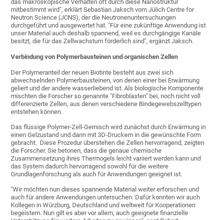
das makroskopische Verhalten oft durch diese Nanostruktur
mitbestimmt wird", erklärt Sebastian Jaksch vom Jülich Centre for
Neutron Science (JCNS), der die Neutronenuntersuchungen
durchgeführt und ausgewertet hat. "Für eine zukünftige Anwendung ist
unser Material auch deshalb spannend, weil es durchgängige Kanäle
besitzt, die für das Zellwachstum förderlich sind", ergänzt Jaksch.
Verbindung von Polymerbausteinen und organischen Zellen
Der Polymeranteil der neuen Biotinte besteht aus zwei sich
abwechselnden Polymerbausteinen, von denen einer bei Erwärmung
geliert und der andere wasserliebend ist. Als biologische Komponente
mischten die Forscher so genannte "Fibroblasten" bei, noch nicht voll
differenzierte Zellen, aus denen verschiedene Bindegewebszelltypen
entstehen können.
Das flüssige Polymer-Zell-Gemisch wird zunächst durch Erwärmung in
einen Gelzustand und dann mit 3D-Druckern in die gewünschte Form
gebracht. Diese Prozedur überstehen die Zellen hervorragend, zeigten
die Forscher. Sie betonen, dass die genaue chemische
Zusammensetzung ihres Thermogels leicht variiert werden kann und
das System dadurch hervorragend sowohl für die weitere
Grundlagenforschung als auch für Anwendungen geeignet ist.
"Wir möchten nun dieses spannende Material weiter erforschen und
auch für andere Anwendungen untersuchen. Dafür konnten wir auch
Kollegen in Würzburg, Deutschland und weltweit für Kooperationen
begeistern. Nun gilt es aber vor allem, auch geeignete finanzielle