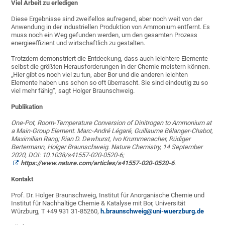
Viel Arbeit zu erledigen
Diese Ergebnisse sind zweifellos aufregend, aber noch weit von der
Anwendung in der industriellen Produktion von Ammonium entfernt. Es
muss noch ein Weg gefunden werden, um den gesamten Prozess
energieeffizient und wirtschaftlich zu gestalten.
Trotzdem demonstriert die Entdeckung, dass auch leichtere Elemente
selbst die größten Herausforderungen in der Chemie meistern können.
„Hier gibt es noch viel zu tun, aber Bor und die anderen leichten
Elemente haben uns schon so oft überrascht. Sie sind eindeutig zu so
viel mehr fähig“, sagt Holger Braunschweig.
Publikation
One-Pot, Room-Temperature Conversion of Dinitrogen to Ammonium at
a Main-Group Element. Marc-André Légaré, Guillaume Bélanger-Chabot,
Maximilian Rang; Rian D. Dewhurst, Ivo Krummenacher, Rüdiger
Bertermann, Holger Braunschweig.
Nature Chemistry, 14 September
2020, DOI: 10.1038/s41557-020-0520-6;
https://www.nature.com/articles/s41557-020-0520-6
.
Kontakt
Prof. Dr. Holger Braunschweig, Institut für Anorganische Chemie und
Institut für Nachhaltige Chemie & Katalyse mit Bor, Universität
Würzburg, T +49 931 31-85260,
h.braunschweig@uni-wuerzburg.de