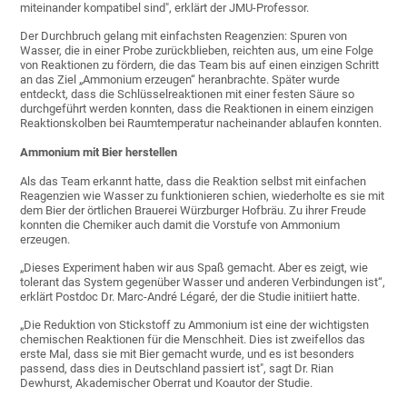
miteinander kompatibel sind", erklärt der JMU-Professor.
Der Durchbruch gelang mit einfachsten Reagenzien: Spuren von
Wasser, die in einer Probe zurückblieben, reichten aus, um eine Folge
von Reaktionen zu fördern, die das Team bis auf einen einzigen Schritt
an das Ziel „Ammonium erzeugen“ heranbrachte. Später wurde
entdeckt, dass die Schlüsselreaktionen mit einer festen Säure so
durchgeführt werden konnten, dass die Reaktionen in einem einzigen
Reaktionskolben bei Raumtemperatur nacheinander ablaufen konnten.
Ammonium mit Bier herstellen
Als das Team erkannt hatte, dass die Reaktion selbst mit einfachen
Reagenzien wie Wasser zu funktionieren schien, wiederholte es sie mit
dem Bier der örtlichen Brauerei Würzburger Hofbräu. Zu ihrer Freude
konnten die Chemiker auch damit die Vorstufe von Ammonium
erzeugen.
„Dieses Experiment haben wir aus Spaß gemacht. Aber es zeigt, wie
tolerant das System gegenüber Wasser und anderen Verbindungen ist“,
erklärt Postdoc Dr. Marc-André Légaré, der die Studie initiiert hatte.
„Die Reduktion von Stickstoff zu Ammonium ist eine der wichtigsten
chemischen Reaktionen für die Menschheit. Dies ist zweifellos das
erste Mal, dass sie mit Bier gemacht wurde, und es ist besonders
passend, dass dies in Deutschland passiert ist", sagt Dr. Rian
Dewhurst, Akademischer Oberrat und Koautor der Studie.