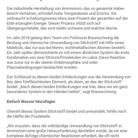
Die industrielle Herstellung von Ammonium, das so genannte Haber-
Bosch-Verfahren, erfordert hohe Temperaturen und Drücke. Sie
verbraucht schätzungsweise etwa zwei Prozent der gesamten auf der
Erde erzeugten Energie. Dieser Prozess stützt sich auf
Übergangsmetalle, das sind relativ schwere und reaktive Atome.
Im Jahr 2018 gelang dem Team von Professor Braunschweig die
Bindung und chemische Umwandlung von Stickstoff mit Hilfe eines
Moleküls, das nur aus leichteren, nichtmetallischen Atomen besteht.
Ein Jahr später demonstrierte es mit einem ähnlichen System die erste
Kombination von zwei Stickstoffmolekülen im Labor. Diese Reaktion
war zuvor nur in der oberen Erdatmosphäre und unter
Plasmabedingungen beobachtet worden.
Der Schlüssel zu diesen beiden Entdeckungen war die Verwendung von
Bor, dem fünftleichtesten Element, als Atom, an das der Stickstoff
bindet. „Nach diesen beiden Entdeckungen war klar, dass wir ein ganz
besonderes System in den Händen hatten“, sagt Braunschweig.
Einfach Wasser hinzufügen
Obwohl dieses System Stickstoff bindet und umwandelt, fehlte noch
die Hälfte der Puzzleteile.
„Wir wussten, dass die vollständige Umwandlung von Stickstoff in
Ammonium eine große Herausforderung darstellen würde, da sie eine
komplexe Abfolge chemischer Reaktionen erfordert, die oft nicht