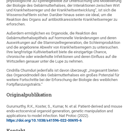
physiologische 3D-Epithelgewebe zur Untersuchung und Modellierung
der Biologie des Gebärmutterhalses, der Interaktionen zwischen Wirt
und Krankheitserreger und der Krankheitsentwicklung“, ist sich die
Wissenschaftlerin sicher. Darüber hinaus seien sie ideal, um die
Reaktion des Organs auf antibiotikaresistente Krankheitserreger zu
erforschen.
Außerdem ermöglichen es Organoide, die Reaktion des
Gebärmutterhalsepithels auf hormonelle Veränderungen und deren
Auswirkungen auf die Stammzellregeneration, die Schleimproduktion
und die angeborene Abwehr von Krankheitserregern zu untersuchen.
Ihre langfristige Kultivierbarkeit biete die einzigartige Chance,
chronische oder wiederholte Infektionen und deren Einfluss auf die
Wirtszellen genauer unter die Lupe zu nehmen.
Cindrilla Chumduri jedenfalls ist davon überzeugt: „Insgesamt bieten
das Organoidmodell des Gebärmutterhalses ein großes Potenzial für
weitere Fortschritte bei der Erforschung der Biologie des weiblichen
Fortpflanzungstrakts.“
Originalpublikation
Gurumurthy, R.K., Koster, S., Kumar, N. et al. Patient-derived and mouse
endo-ectocervical organoid generation, genetic manipulation and
applications to model infection. Nat Protoc (2022).
https://doi.org/10.1038/s41596-022-00695-6
Kontakt