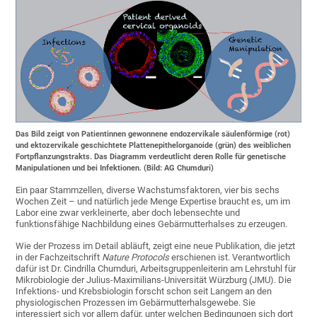
Das Bild zeigt von Patientinnen gewonnene endozervikale säulenförmige (rot)
und ektozervikale geschichtete Plattenepithelorganoide (grün) des weiblichen
Fortpflanzungstrakts. Das Diagramm verdeutlicht deren Rolle für genetische
Manipulationen und bei Infektionen. (Bild: AG Chumduri)
Ein paar Stammzellen, diverse Wachstumsfaktoren, vier bis sechs
Wochen Zeit – und natürlich jede Menge Expertise braucht es, um im
Labor eine zwar verkleinerte, aber doch lebensechte und
funktionsfähige Nachbildung eines Gebärmutterhalses zu erzeugen.
Wie der Prozess im Detail abläuft, zeigt eine neue Publikation, die jetzt
in der Fachzeitschrift
Nature Protocols
erschienen ist. Verantwortlich
dafür ist Dr. Cindrilla Chumduri, Arbeitsgruppenleiterin am Lehrstuhl für
Mikrobiologie der Julius-Maximilians-Universität Würzburg (JMU). Die
Infektions- und Krebsbiologin forscht schon seit Langem an den
physiologischen Prozessen im Gebärmutterhalsgewebe. Sie
interessiert sich vor allem dafür, unter welchen Bedingungen sich dort