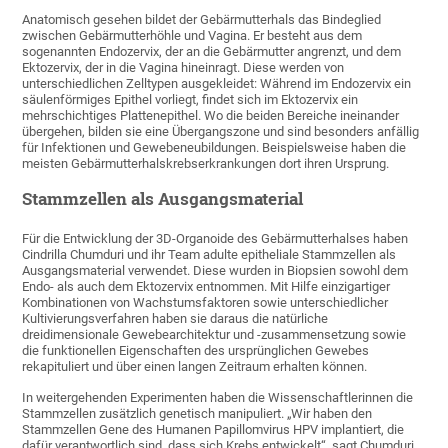
Anatomisch gesehen bildet der Gebärmutterhals das Bindeglied
zwischen Gebärmutterhöhle und Vagina. Er besteht aus dem
sogenannten Endozervix, der an die Gebärmutter angrenzt, und dem
Ektozervix, der in die Vagina hineinragt. Diese werden von
unterschiedlichen Zelltypen ausgekleidet: Während im Endozervix ein
säulenförmiges Epithel vorliegt, findet sich im Ektozervix ein
mehrschichtiges Plattenepithel. Wo die beiden Bereiche ineinander
übergehen, bilden sie eine Übergangszone und sind besonders anfällig
für Infektionen und Gewebeneubildungen. Beispielsweise haben die
meisten Gebärmutterhalskrebserkrankungen dort ihren Ursprung.
Stammzellen als Ausgangsmaterial
Für die Entwicklung der 3D-Organoide des Gebärmutterhalses haben
Cindrilla Chumduri und ihr Team adulte epitheliale Stammzellen als
Ausgangsmaterial verwendet. Diese wurden in Biopsien sowohl dem
Endo- als auch dem Ektozervix entnommen. Mit Hilfe einzigartiger
Kombinationen von Wachstumsfaktoren sowie unterschiedlicher
Kultivierungsverfahren haben sie daraus die natürliche
dreidimensionale Gewebearchitektur und -zusammensetzung sowie
die funktionellen Eigenschaften des ursprünglichen Gewebes
rekapituliert und über einen langen Zeitraum erhalten können.
In weitergehenden Experimenten haben die Wissenschaftlerinnen die
Stammzellen zusätzlich genetisch manipuliert. „Wir haben den
Stammzellen Gene des Humanen Papillomvirus HPV implantiert, die
dafür verantwortlich sind, dass sich Krebs entwickelt“, sagt Chumduri.