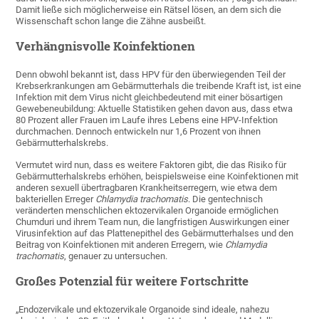
Damit ließe sich möglicherweise ein Rätsel lösen, an dem sich die
Wissenschaft schon lange die Zähne ausbeißt.
Verhängnisvolle Koinfektionen
Denn obwohl bekannt ist, dass HPV für den überwiegenden Teil der
Krebserkrankungen am Gebärmutterhals die treibende Kraft ist, ist eine
Infektion mit dem Virus nicht gleichbedeutend mit einer bösartigen
Gewebeneubildung: Aktuelle Statistiken gehen davon aus, dass etwa
80 Prozent aller Frauen im Laufe ihres Lebens eine HPV-Infektion
durchmachen. Dennoch entwickeln nur 1,6 Prozent von ihnen
Gebärmutterhalskrebs.
Vermutet wird nun, dass es weitere Faktoren gibt, die das Risiko für
Gebärmutterhalskrebs erhöhen, beispielsweise eine Koinfektionen mit
anderen sexuell übertragbaren Krankheitserregern, wie etwa dem
bakteriellen Erreger
Chlamydia trachomatis
. Die gentechnisch
veränderten menschlichen ektozervikalen Organoide ermöglichen
Chumduri und ihrem Team nun, die langfristigen Auswirkungen einer
Virusinfektion auf das Plattenepithel des Gebärmutterhalses und den
Beitrag von Koinfektionen mit anderen Erregern, wie
Chlamydia
trachomatis
, genauer zu untersuchen.
Großes Potenzial für weitere Fortschritte
„Endozervikale und ektozervikale Organoide sind ideale, nahezu