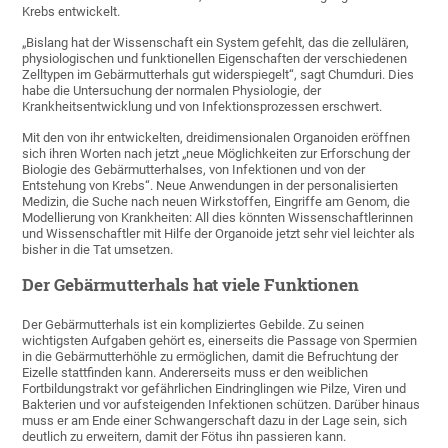
Krebs entwickelt.
„Bislang hat der Wissenschaft ein System gefehlt, das die zellulären,
physiologischen und funktionellen Eigenschaften der verschiedenen
Zelltypen im Gebärmutterhals gut widerspiegelt“, sagt Chumduri. Dies
habe die Untersuchung der normalen Physiologie, der
Krankheitsentwicklung und von Infektionsprozessen erschwert.
Mit den von ihr entwickelten, dreidimensionalen Organoiden eröffnen
sich ihren Worten nach jetzt „neue Möglichkeiten zur Erforschung der
Biologie des Gebärmutterhalses, von Infektionen und von der
Entstehung von Krebs“. Neue Anwendungen in der personalisierten
Medizin, die Suche nach neuen Wirkstoffen, Eingriffe am Genom, die
Modellierung von Krankheiten: All dies könnten Wissenschaftlerinnen
und Wissenschaftler mit Hilfe der Organoide jetzt sehr viel leichter als
bisher in die Tat umsetzen.
Der Gebärmutterhals hat viele Funktionen
Der Gebärmutterhals ist ein kompliziertes Gebilde. Zu seinen
wichtigsten Aufgaben gehört es, einerseits die Passage von Spermien
in die Gebärmutterhöhle zu ermöglichen, damit die Befruchtung der
Eizelle stattfinden kann. Andererseits muss er den weiblichen
Fortbildungstrakt vor gefährlichen Eindringlingen wie Pilze, Viren und
Bakterien und vor aufsteigenden Infektionen schützen. Darüber hinaus
muss er am Ende einer Schwangerschaft dazu in der Lage sein, sich
deutlich zu erweitern, damit der Fötus ihn passieren kann.