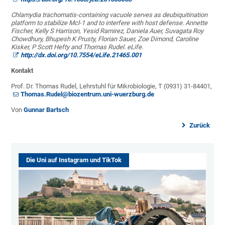
Chlamydia trachomatis-containing vacuole serves as deubiquitination
platform to stabilize Mcl-1 and to interfere with host defense. Annette
Fischer, Kelly S Harrison, Yesid Ramirez, Daniela Auer, Suvagata Roy
Chowdhury, Bhupesh K Prusty, Florian Sauer, Zoe Dimond, Caroline
Kisker, P Scott Hefty and Thomas Rudel. eLife.
http://dx.doi.org/10.7554/eLife.21465.001
Kontakt
Prof. Dr. Thomas Rudel, Lehrstuhl für Mikrobiologie, T (0931) 31-84401,
Thomas.Rudel@biozentrum.uni-wuerzburg.de
Von
Gunnar Bartsch
Zurück
Die Uni auf Instagram und TikTok