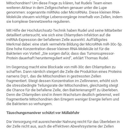
Mitochondrien? Um diese Frage zu klären, hat Rudels Team einen
weiteren Akteur in dem Zellgeschehen genauer unter die Lupe
genommen: sogenannte miRNAs oder MicroRNAs. Diese kleinen RNA-
Moleküle steuern wichtige Lebensvorgänge innerhalb von Zellen, indem
sie komplexe Gennetzwerke regulieren.
Mit Hilfe der Hochdurchsatz-Technik haben Rudel und seine Mitarbeiter
detailliert untersucht, wie sich eine Chlamydien-Infektion auf die
miRNA-Expression der befallenen Zelle auswirkt. Auffälligstes
Merkmal dabei: eine stark vermehrte Bildung der MicroRNA miR-30c-5p.
Eine hohe Konzentration dieser kleinen RNA-Moleküle ist für die
Bakterien von Vorteil: „Sie sorgen dafür, dass das Tumorsupressor-
Protein dauerhaft herunterreguliert wird“, erklärt Thomas Rudel.
Im Gegenzug macht eine Blockade von miR-30c den Chlamydien zu
schaffen. Dann nämlich steigert die Zelle die Produktion eines Proteins
namens Drp1, das die Mitochondrien in gestressten Zellen
fragmentiert. Steigt dessen Konzentration im Zellinneren, erhöht sich
die stressbedingte Teilungsrate der Mitochondrien, gleichzeitig steigt
die Chance für die befallene Zelle, den Bakterienangriff zu überleben.
Denn die Chlamydien sind in ihrem Wachstum deutlich gebremst, weil
fragmentierte Mitochondrien den Erregern weniger Energie liefern und
die Bakterien so verhungern.
Täuschungsmanöver schützt vor Müllabfuhr
Die Versorgung mit ausreichender Nahrung reicht für das Überleben in
der Zelle nicht aus, auch die effektiven Abwehrsysteme der Zellen