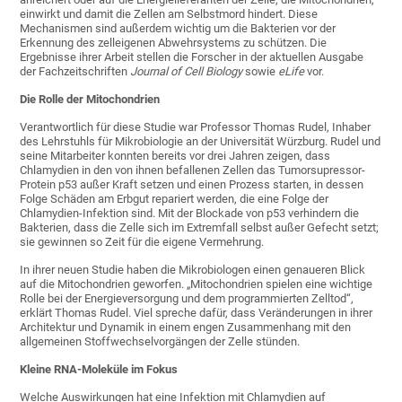
einwirkt und damit die Zellen am Selbstmord hindert. Diese
Mechanismen sind außerdem wichtig um die Bakterien vor der
Erkennung des zelleigenen Abwehrsystems zu schützen. Die
Ergebnisse ihrer Arbeit stellen die Forscher in der aktuellen Ausgabe
der Fachzeitschriften
Journal of Cell Biology
sowie
eLife
vor.
Die Rolle der Mitochondrien
Verantwortlich für diese Studie war Professor Thomas Rudel, Inhaber
des Lehrstuhls für Mikrobiologie an der Universität Würzburg. Rudel und
seine Mitarbeiter konnten bereits vor drei Jahren zeigen, dass
Chlamydien in den von ihnen befallenen Zellen das Tumorsupressor-
Protein p53 außer Kraft setzen und einen Prozess starten, in dessen
Folge Schäden am Erbgut repariert werden, die eine Folge der
Chlamydien-Infektion sind. Mit der Blockade von p53 verhindern die
Bakterien, dass die Zelle sich im Extremfall selbst außer Gefecht setzt;
sie gewinnen so Zeit für die eigene Vermehrung.
In ihrer neuen Studie haben die Mikrobiologen einen genaueren Blick
auf die Mitochondrien geworfen. „Mitochondrien spielen eine wichtige
Rolle bei der Energieversorgung und dem programmierten Zelltod“,
erklärt Thomas Rudel. Viel spreche dafür, dass Veränderungen in ihrer
Architektur und Dynamik in einem engen Zusammenhang mit den
allgemeinen Stoffwechselvorgängen der Zelle stünden.
Kleine RNA-Moleküle im Fokus
Welche Auswirkungen hat eine Infektion mit Chlamydien auf