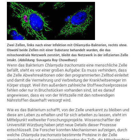
Zwei Zellen, links nach einer Infektion mit Chlamydia-Bakterien, rechts ohne.
Obwohl beide Zellen mit einer Substanz behandelt wurden, die das
mitochondriale Netzwerk zerstört, bleibt das Netzwerk in der infizierten Zelle
intakt. (Abbildung: Suvagata Roy Chowdhury)
Wenn das Bakterium
Chlamydia trachomatis
eine menschliche Zelle
befällt, steht es vor einer großen Aufgabe: Es muss verhindern, dass
die Zelle Abwehrreaktionen oder den programmierten Zelltod einleitet
und damit die Vermehrung und Verbreitung der Krankheitserreger im
Körper stoppt. Weil ihm außerdem zahlreiche Stoffwechselprozesse
fehlen oder nur in Bruchstücken vorhanden sind, ist es darauf
angewiesen, dass es von der Wirtszelle mit den notwendigen
Nährstoffen dauerhaft versorgt wird.
Wie es das Bakterium schafft, von der Zelle unerkannt zu bleiben und
diese am Leben zu erhalten und für sich arbeiten zu lassen, steht im
Mittelpunkt weltweiter Forschungsprojekte. Wissenschaftler der
Universität Würzburg haben jetzt neue Details dieser Prozesse
entschlüsselt. Die Forscher konnten Mechanismen aufzeigen, durch
welche
Chlamydia trachomatis
bestimmte Proteine in der Zelle
anreichert oder auf die Energielieferanten der Zelle, die Mitochondrien,