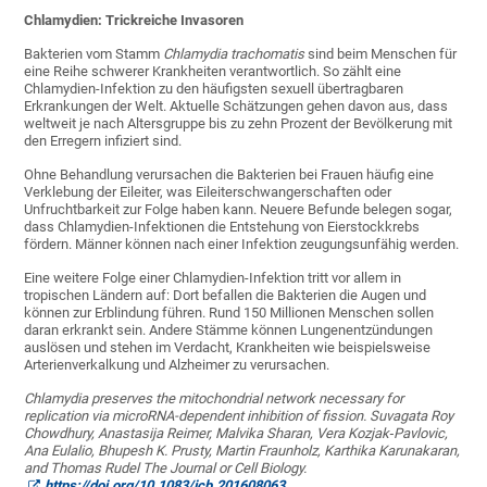
Chlamydien: Trickreiche Invasoren
Bakterien vom Stamm
Chlamydia trachomatis
sind beim Menschen für
eine Reihe schwerer Krankheiten verantwortlich. So zählt eine
Chlamydien-Infektion zu den häufigsten sexuell übertragbaren
Erkrankungen der Welt. Aktuelle Schätzungen gehen davon aus, dass
weltweit je nach Altersgruppe bis zu zehn Prozent der Bevölkerung mit
den Erregern infiziert sind.
Ohne Behandlung verursachen die Bakterien bei Frauen häufig eine
Verklebung der Eileiter, was Eileiterschwangerschaften oder
Unfruchtbarkeit zur Folge haben kann. Neuere Befunde belegen sogar,
dass Chlamydien-Infektionen die Entstehung von Eierstockkrebs
fördern. Männer können nach einer Infektion zeugungsunfähig werden.
Eine weitere Folge einer Chlamydien-Infektion tritt vor allem in
tropischen Ländern auf: Dort befallen die Bakterien die Augen und
können zur Erblindung führen. Rund 150 Millionen Menschen sollen
daran erkrankt sein. Andere Stämme können Lungenentzündungen
auslösen und stehen im Verdacht, Krankheiten wie beispielsweise
Arterienverkalkung und Alzheimer zu verursachen.
Chlamydia preserves the mitochondrial network necessary for
replication via microRNA-dependent inhibition of fission. Suvagata Roy
Chowdhury, Anastasija Reimer, Malvika Sharan, Vera Kozjak‑Pavlovic,
Ana Eulalio, Bhupesh K. Prusty, Martin Fraunholz, Karthika Karunakaran,
and Thomas Rudel The Journal or Cell Biology.
https://doi.org/10.1083/jcb.201608063