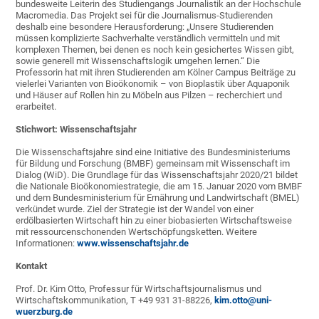
bundesweite Leiterin des Studiengangs Journalistik an der Hochschule
Macromedia. Das Projekt sei für die Journalismus-Studierenden
deshalb eine besondere Herausforderung: „Unsere Studierenden
müssen komplizierte Sachverhalte verständlich vermitteln und mit
komplexen Themen, bei denen es noch kein gesichertes Wissen gibt,
sowie generell mit Wissenschaftslogik umgehen lernen.“ Die
Professorin hat mit ihren Studierenden am Kölner Campus Beiträge zu
vielerlei Varianten von Bioökonomik – von Bioplastik über Aquaponik
und Häuser auf Rollen hin zu Möbeln aus Pilzen – recherchiert und
erarbeitet.
Stichwort: Wissenschaftsjahr
Die Wissenschaftsjahre sind eine Initiative des Bundesministeriums
für Bildung und Forschung (BMBF) gemeinsam mit Wissenschaft im
Dialog (WiD). Die Grundlage für das Wissenschaftsjahr 2020/21 bildet
die Nationale Bioökonomiestrategie, die am 15. Januar 2020 vom BMBF
und dem Bundesministerium für Ernährung und Landwirtschaft (BMEL)
verkündet wurde. Ziel der Strategie ist der Wandel von einer
erdölbasierten Wirtschaft hin zu einer biobasierten Wirtschaftsweise
mit ressourcenschonenden Wertschöpfungsketten. Weitere
Informationen:
www.wissenschaftsjahr.de
Kontakt
Prof. Dr. Kim Otto, Professur für Wirtschaftsjournalismus und
Wirtschaftskommunikation, T +49 931 31-88226,
kim.otto@uni-
wuerzburg.de