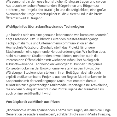
Wissenschaft in den gesellschaftlichen Dialog zu tragen und so den
Austausch zwischen Forschenden, Bürgerinnen und Bürgern zu
stärken: „Das Projekt des BMBF gibt uns die Möglichkeit, eine große
ökonomische Frage interdisziplinär zu diskutieren und in die breite
Öffentlichkeit zu tragen.“
Wichtige Infos über zukunftsweisende Technologien
„Es handelt sich um eine genauso lebensnahe wie komplexe Materie“,
sagt Professor Lutz Frühbrodt, Leiter des Master-Studiengangs
Fachjournalismus und Unternehmenskommunikation an der
Hochschule Würzburg. „Deshalb stellt das Projekt für unsere
Studierenden eine spannende Herausforderung dar. Wir hoffen aber,
nicht nur unseren Studierenden etwas bieten, sondern auch die
interessierte Öffentlichkeit mit wichtigen Infos über ökologisch
zukunftsweisende Technologien versorgen zu können.“ Regionale
Konzepte rücken in der Bioökonomie verstärkt in den Fokus. Die
Würzburger Studierenden stellen in ihren Beiträgen deshalb auch
explizit bioökonomische Projekte aus der Region Mainfranken vor. In
Kooperation mit der Mediengruppe Main-Post entsteht daraus
zusätzlich zur eigenständigen Multimedia-Reportage eine Artikelreihe,
die ab dem 5. August sowohl in der Printausgabe der Main-Post als
auch online veröffentlicht wird.
Von Bioplastik zu Möbeln aus Pilzen
„Bioökonomie ist ein spannendes Thema mit Fragen, die auch die junge
Generation besonders umtreiben“, schildert Professorin Marlis Prinzing,