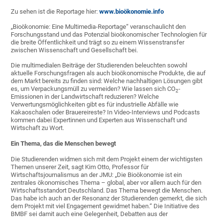
Zu sehen ist die Reportage hier:
www.bioökonomie.info
„Bioökonomie: Eine Multimedia-Reportage“ veranschaulicht den
Forschungsstand und das Potenzial bioökonomischer Technologien für
die breite Öffentlichkeit und trägt so zu einem Wissenstransfer
zwischen Wissenschaft und Gesellschaft bei.
Die multimedialen Beiträge der Studierenden beleuchten sowohl
aktuelle Forschungsfragen als auch bioökonomische Produkte, die auf
dem Markt bereits zu finden sind: Welche nachhaltigen Lösungen gibt
es, um Verpackungsmüll zu vermeiden? Wie lassen sich CO
-
2
Emissionen in der Landwirtschaft reduzieren? Welche
Verwertungsmöglichkeiten gibt es für industrielle Abfälle wie
Kakaoschalen oder Brauereireste? In Video-Interviews und Podcasts
kommen dabei Expertinnen und Experten aus Wissenschaft und
Wirtschaft zu Wort.
Ein Thema, das die Menschen bewegt
Die Studierenden widmen sich mit dem Projekt einem der wichtigsten
Themen unserer Zeit, sagt Kim Otto, Professor für
Wirtschaftsjournalismus an der JMU: „Die Bioökonomie ist ein
zentrales ökonomisches Thema – global, aber vor allem auch für den
Wirtschaftsstandort Deutschland. Das Thema bewegt die Menschen.
Das habe ich auch an der Resonanz der Studierenden gemerkt, die sich
dem Projekt mit viel Engagement gewidmet haben.“ Die Initiative des
BMBF sei damit auch eine Gelegenheit, Debatten aus der