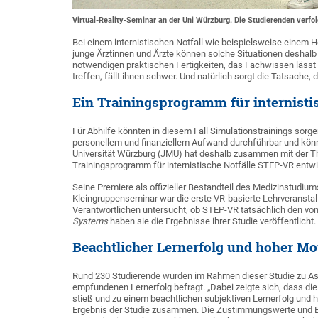
Virtual-Reality-Seminar an der Uni Würzburg. Die Studierenden verfolg
Bei einem internistischen Notfall wie beispielsweise einem 
junge Ärztinnen und Ärzte können solche Situationen deshalb
notwendigen praktischen Fertigkeiten, das Fachwissen lässt s
treffen, fällt ihnen schwer. Und natürlich sorgt die Tatsache
Ein Trainingsprogramm für internistis
Für Abhilfe könnten in diesem Fall Simulationstrainings sorgen,
personellem und finanziellem Aufwand durchführbar und könn
Universität Würzburg (JMU) hat deshalb zusammen mit der T
Trainingsprogramm für internistische Notfälle STEP-VR entwi
Seine Premiere als offizieller Bestandteil des Medizinstudi
Kleingruppenseminar war die erste VR-basierte Lehrveransta
Verantwortlichen untersucht, ob STEP-VR tatsächlich den von i
Systems
haben sie die Ergebnisse ihrer Studie veröffentlicht.
Beachtlicher Lernerfolg und hoher M
Rund 230 Studierende wurden im Rahmen dieser Studie zu As
empfundenen Lernerfolg befragt. „Dabei zeigte sich, dass di
stieß und zu einem beachtlichen subjektiven Lernerfolg und 
Ergebnis der Studie zusammen. Die Zustimmungswerte und B