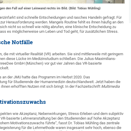
en den Fall auf einer Leinwand rechts im Bild. (Bild: Tobias Mühling)
Herzinfarkt sind schnelle Entscheidungen und rasches Handeln gefragt. Für
 zur Herausforderung werden. Mangels Routine fehlt es ihnen häufig an den
ich nicht so schnell wie nötig abrufen, eine klinische Entscheidung zu
, dass es möglicherweise um Leben und Tod geht, für zusätzlichen Stress.
che Notfälle
 die mit virtueller Realität (VR) arbeiten. Sie sind mittlerweile mit geringem
en diese Lücke im Medizinstudium schließen. Die Julius-Maximilians-
hreeDee GmbH (München) vor gut vier Jahren das VR-basierte
ckelt.
ums an der JMU hatte das Programm im Herbst 2020. Das
ltung für Studierende der Humanmedizin deutschlandweit. Jetzt haben die
hnen erhofften Nutzen mit sich bringt. In der Fachzeitschrift
Multimedia
otivationszuwachs
pekten wie Akzeptanz, Nebenwirkungen, Stress-Erleben und dem subjektiv
e VR-basierte Lehrveranstaltung bei den Studierenden auf hohe Akzeptanz
hohem Motivationszuwachs führte“, fasst Dr. Tobias Mühling das zentrale
egeisterung für die Lehrmethode waren insgesamt sehr hoch, ebenso die