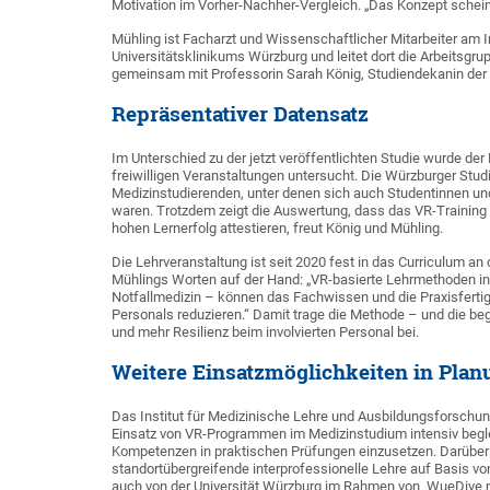
Motivation im Vorher-Nachher-Vergleich. „Das Konzept scheint
Mühling ist Facharzt und Wissenschaftlicher Mitarbeiter am 
Universitätsklinikums Würzburg und leitet dort die Arbeitsgrup
gemeinsam mit Professorin Sarah König, Studiendekanin der me
Repräsentativer Datensatz
Im Unterschied zu der jetzt veröffentlichten Studie wurde der
freiwilligen Veranstaltungen untersucht. Die Würzburger Stu
Medizinstudierenden, unter denen sich auch Studentinnen und
waren. Trotzdem zeigt die Auswertung, dass das VR-Training
hohen Lernerfolg attestieren, freut König und Mühling.
Die Lehrveranstaltung ist seit 2020 fest in das Curriculum an
Mühlings Worten auf der Hand: „VR-basierte Lehrmethoden in
Notfallmedizin – können das Fachwissen und die Praxisferti
Personals reduzieren.“ Damit trage die Methode – und die be
und mehr Resilienz beim involvierten Personal bei.
Weitere Einsatzmöglichkeiten in Plan
Das Institut für Medizinische Lehre und Ausbildungsforschun
Einsatz von VR-Programmen im Medizinstudium intensiv begle
Kompetenzen in praktischen Prüfungen einzusetzen. Darüber 
standortübergreifende interprofessionelle Lehre auf Basis vo
auch von der Universität Würzburg im Rahmen von WueDive m