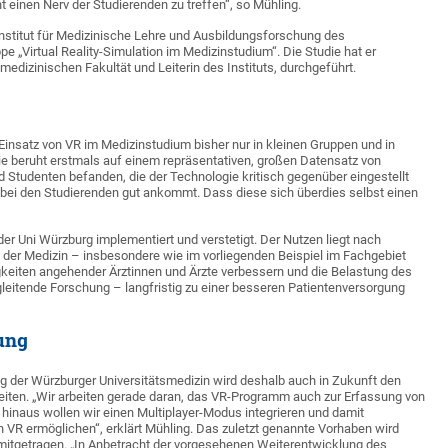
 einen Nerv der Studierenden zu treffen“, so Mühling.
Institut für Medizinische Lehre und Ausbildungsforschung des
pe „Virtual Reality-Simulation im Medizinstudium“. Die Studie hat er
dizinischen Fakultät und Leiterin des Instituts, durchgeführt.
 Einsatz von VR im Medizinstudium bisher nur in kleinen Gruppen und in
die beruht erstmals auf einem repräsentativen, großen Datensatz von
 Studenten befanden, die der Technologie kritisch gegenüber eingestellt
 bei den Studierenden gut ankommt. Dass diese sich überdies selbst einen
 der Uni Würzburg implementiert und verstetigt. Der Nutzen liegt nach
 der Medizin – insbesondere wie im vorliegenden Beispiel im Fachgebiet
gkeiten angehender Ärztinnen und Ärzte verbessern und die Belastung des
gleitende Forschung – langfristig zu einer besseren Patientenversorgung
ung
g der Würzburger Universitätsmedizin wird deshalb auch in Zukunft den
iten. „Wir arbeiten gerade daran, das VR-Programm auch zur Erfassung von
hinaus wollen wir einen Multiplayer-Modus integrieren und damit
n VR ermöglichen“, erklärt Mühling. Das zuletzt genannte Vorhaben wird
itgetragen. „In Anbetracht der vorgesehenen Weiterentwicklung des