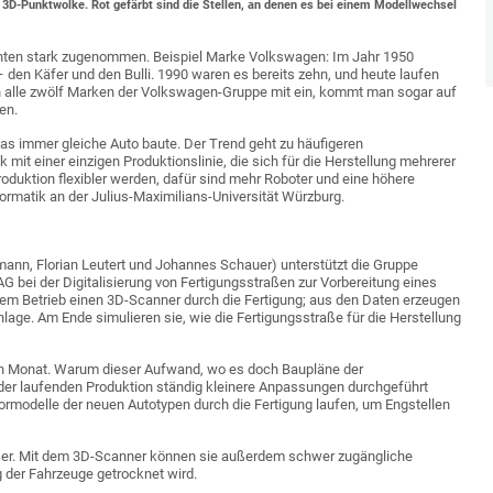
s 3D-Punktwolke. Rot gefärbt sind die Stellen, an denen es bei einem Modellwechsel
ehnten stark zugenommen. Beispiel Marke Volkswagen: Im Jahr 1950
den Käfer und den Bulli. 1990 waren es bereits zehn, und heute laufen
 alle zwölf Marken der Volkswagen-Gruppe mit ein, kommt man sogar auf
en.
das immer gleiche Auto baute. Der Trend geht zu häufigeren
mit einer einzigen Produktionslinie, die sich für die Herstellung mehrerer
roduktion flexibler werden, dafür sind mehr Roboter und eine höhere
nformatik an der Julius-Maximilians-Universität Würzburg.
mann, Florian Leutert und Johannes Schauer) unterstützt die Gruppe
 bei der Digitalisierung von Fertigungsstraßen zur Vorbereitung eines
dem Betrieb einen 3D-Scanner durch die Fertigung; aus den Daten erzeugen
nlage. Am Ende simulieren sie, wie die Fertigungsstraße für die Herstellung
n Monat. Warum dieser Aufwand, wo es doch Baupläne der
in der laufenden Produktion ständig kleinere Anpassungen durchgeführt
pormodelle der neuen Autotypen durch die Fertigung laufen, um Engstellen
ßer. Mit dem 3D-Scanner können sie außerdem schwer zugängliche
g der Fahrzeuge getrocknet wird.