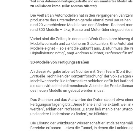
Teil einer Automobil-Fertigungsstraße und ein simuliertes Modell al
zu Kollisionen käme. (Bild: Andreas Nüchter)
Die Vielfalt an Automodellen hat in den vergangenen Jahrz
produzierte das Unternehmen gerade einmal zwei Baureihen – 
rund 20 verschiedene Modelle von den Bändern. Rechnet man
rund 300 Modelle – Lkw, Busse und Motorräder eingeschloss
Vorbei sind die Zeiten, in denen ein Werk über Jahre hinweg 
Modellwechseln und zu kleineren Stückzahlen. Eine Autofabrik 
Modelle eignet – so sieht die Zukunft aus. „Dafür muss die P
Digitalisierung nötig“, sagt Andreas Nüchter, Professor für I
3D-Modelle von Fertigungsstraßen
An dieser Aufgabe arbeitet Nüchter mit. Sein Team (Dorit Bor
„Virtuelle Techniken der Konzernforschung“ der Volkswagen AG
Modellwechsels: Die Informatiker schicken dafür bei laufen
sie dann virtuelle dreidimensionale Abbilder der Produktionsa
des neuen Modells umgebaut werden muss.
Das Scannen und das Auswerten der Daten dauert etwa eine
Fertigungsanlagen gibt? „Diese Pläne sind nie aktuell, weil 
werden“, erklärt der Professor. „Darum ließ man bisher Styro
und andere Hindernisse zu finden“, so Nüchter.
Die Lösung der Würzburger Wissenschaftler ist da zeitgemä
Bereiche erfassen – etwa die Tunnel, in denen die Lackierun