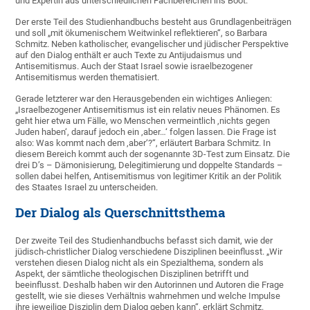
und Expertin aus unterschiedlichen Fachbereichen ins Boot.
Der erste Teil des Studienhandbuchs besteht aus Grundlagenbeiträgen
und soll „mit ökumenischem Weitwinkel reflektieren“, so Barbara
Schmitz. Neben katholischer, evangelischer und jüdischer Perspektive
auf den Dialog enthält er auch Texte zu Antijudaismus und
Antisemitismus. Auch der Staat Israel sowie israelbezogener
Antisemitismus werden thematisiert.
Gerade letzterer war den Herausgebenden ein wichtiges Anliegen:
„Israelbezogener Antisemitismus ist ein relativ neues Phänomen. Es
geht hier etwa um Fälle, wo Menschen vermeintlich ‚nichts gegen
Juden haben‘, darauf jedoch ein ‚aber…‘ folgen lassen. Die Frage ist
also: Was kommt nach dem ‚aber‘?“, erläutert Barbara Schmitz. In
diesem Bereich kommt auch der sogenannte 3D-Test zum Einsatz. Die
drei D’s – Dämonisierung, Delegitimierung und doppelte Standards –
sollen dabei helfen, Antisemitismus von legitimer Kritik an der Politik
des Staates Israel zu unterscheiden.
Der Dialog als Querschnittsthema
Der zweite Teil des Studienhandbuchs befasst sich damit, wie der
jüdisch-christlicher Dialog verschiedene Disziplinen beeinflusst. „Wir
verstehen diesen Dialog nicht als ein Spezialthema, sondern als
Aspekt, der sämtliche theologischen Disziplinen betrifft und
beeinflusst. Deshalb haben wir den Autorinnen und Autoren die Frage
gestellt, wie sie dieses Verhältnis wahrnehmen und welche Impulse
ihre jeweilige Disziplin dem Dialog geben kann“, erklärt Schmitz.