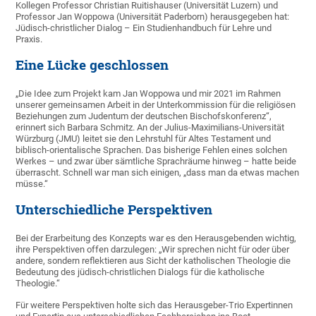
Kollegen Professor Christian Ruitishauser (Universität Luzern) und
Professor Jan Woppowa (Universität Paderborn) herausgegeben hat:
Jüdisch-christlicher Dialog – Ein Studienhandbuch für Lehre und
Praxis.
Eine Lücke geschlossen
„Die Idee zum Projekt kam Jan Woppowa und mir 2021 im Rahmen
unserer gemeinsamen Arbeit in der Unterkommission für die religiösen
Beziehungen zum Judentum der deutschen Bischofskonferenz“,
erinnert sich Barbara Schmitz. An der Julius-Maximilians-Universität
Würzburg (JMU) leitet sie den Lehrstuhl für Altes Testament und
biblisch-orientalische Sprachen. Das bisherige Fehlen eines solchen
Werkes – und zwar über sämtliche Sprachräume hinweg – hatte beide
überrascht. Schnell war man sich einigen, „dass man da etwas machen
müsse.“
Unterschiedliche Perspektiven
Bei der Erarbeitung des Konzepts war es den Herausgebenden wichtig,
ihre Perspektiven offen darzulegen: „Wir sprechen nicht für oder über
andere, sondern reflektieren aus Sicht der katholischen Theologie die
Bedeutung des jüdisch-christlichen Dialogs für die katholische
Theologie.“
Für weitere Perspektiven holte sich das Herausgeber-Trio Expertinnen