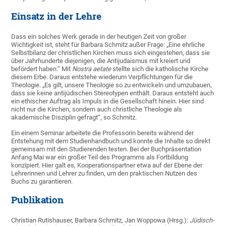
Einsatz in der Lehre
Dass ein solches Werk gerade in der heutigen Zeit von großer
Wichtigkeit ist, steht für Barbara Schmitz außer Frage: „Eine ehrliche
Selbstbilanz der christlichen Kirchen muss sich eingestehen, dass sie
über Jahrhunderte diejenigen, die Antijudaismus mit kreiert und
befördert haben.“ Mit
Nostra aetate
stellte sich die katholische Kirche
diesem Erbe. Daraus entstehe wiederum Verpflichtungen für die
Theologie. „Es gilt, unsere Theologie so zu entwickeln und umzubauen,
dass sie keine antijüdischen Stereotypen enthält. Daraus entsteht auch
ein ethischer Auftrag als Impuls in die Gesellschaft hinein. Hier sind
nicht nur die Kirchen, sondern auch christliche Theologie als
akademische Disziplin gefragt“, so Schmitz.
Ein einem Seminar arbeitete die Professorin bereits während der
Entstehung mit dem Studienhandbuch und konnte die Inhalte so direkt
gemeinsam mit den Studierenden testen. Bei der Buchpräsentation
Anfang Mai war ein großer Teil des Programms als Fortbildung
konzipiert. Hier galt es, Kooperationspartner etwa auf der Ebene der
Lehrerinnen und Lehrer zu finden, um den praktischen Nutzen des
Buchs zu garantieren.
Publikation
Christian Rutishauser, Barbara Schmitz, Jan Woppowa (Hrsg.):
Jüdisch-