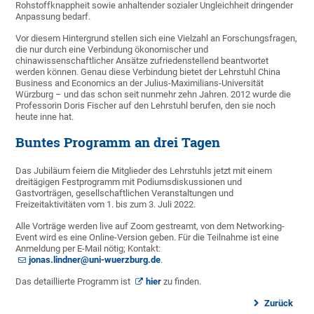
Rohstoffknappheit sowie anhaltender sozialer Ungleichheit dringender
Anpassung bedarf.
Vor diesem Hintergrund stellen sich eine Vielzahl an Forschungsfragen,
die nur durch eine Verbindung ökonomischer und
chinawissenschaftlicher Ansätze zufriedenstellend beantwortet
werden können. Genau diese Verbindung bietet der Lehrstuhl China
Business and Economics an der Julius-Maximilians-Universität
Würzburg – und das schon seit nunmehr zehn Jahren. 2012 wurde die
Professorin Doris Fischer auf den Lehrstuhl berufen, den sie noch
heute inne hat.
Buntes Programm an drei Tagen
Das Jubiläum feiern die Mitglieder des Lehrstuhls jetzt mit einem
dreitägigen Festprogramm mit Podiumsdiskussionen und
Gastvorträgen, gesellschaftlichen Veranstaltungen und
Freizeitaktivitäten vom 1. bis zum 3. Juli 2022.
Alle Vorträge werden live auf Zoom gestreamt, von dem Networking-
Event wird es eine Online-Version geben. Für die Teilnahme ist eine
Anmeldung per E-Mail nötig; Kontakt:
jonas.lindner@uni-wuerzburg.de
.
Das detaillierte Programm ist
hier
zu finden.
Zurück