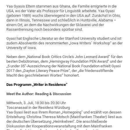
Yaa Gyasis Eltern stammen aus Ghana, die Familie emigrierte in die
USA, wo der Vater als Professor für Linguistik arbeitete. Yaa Gyasi
(geboren 1989) wuchs überwiegend in den USA auf: Zunächst in Ohio,
dann in Illinois, Tennessee und schließlich in Huntsville, Alabama –
einem Ort, an dem die Nachwirkungen der Sklaverei und der
Rassentrennung noch besonders spürbar sind.
Gyasi hat Englische Literatur an der Stanford University studiert und ist
zudem Absolventin des renommierten „Iowa Writers` Workshop“ an der
University of Iowa.
Neben dem „National Book Critics Circle's John Leonard Award“ für den
besten Debütroman, dem „Hemingway Foundation PEN Award“ und der
„5 under 35“-Auszeichnung der National Book Foundation erhielt Gyasi
2017 den „Dayton Literary Peace Prize“, der „die friedensstiftende
Macht des geschriebenen Wortes“ honoriert.
Das Programm „Writer in Residence“
Meet the Author: Reading & Discussion
Mittwoch, 3. Juli, 18:30 bis 20:30 Uhr
Toscanasaal in der Residenz Würzburg
Yaa Gyasi liest aus ihrem Roman „Homegoing“ und erzählt von dessen
Entstehung. Christina Theresa Motsch (Mainfranken Theater) liest aus
der deutschen Übersetzung „Heimkehren“. Die anschließende
Diskussion der Kooperationsveranstaltung mit dem Mainfranken