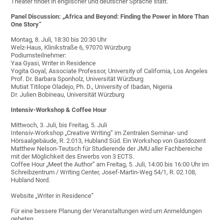
Theater findet in englischer und deutscher Sprache statt.
Panel Discussion: „Africa and Beyond: Finding the Power in More Than
One Story“
Montag, 8. Juli, 18:30 bis 20:30 Uhr
Welz-Haus, Klinikstraße 6, 97070 Würzburg
Podiumsteilnehmer:
Yaa Gyasi, Writer in Residence
Yogita Goyal, Associate Professor, University of California, Los Angeles
Prof. Dr. Barbara Sponholz, Universität Würzburg
Mutiat Titilope Oladejo, Ph. D., University of Ibadan, Nigeria
Dr. Julien Bobineau, Universität Würzburg
Intensiv-Workshop & Coffee Hour
Mittwoch, 3. Juli, bis Freitag, 5. Juli
Intensiv-Workshop „Creative Writing“ im Zentralen Seminar- und
Hörsaalgebäude, R. 2.013, Hubland Süd. Ein Workshop von Gastdozent
Matthew Nelson-Teutsch für Studierende der JMU aller Fachbereiche
mit der Möglichkeit des Erwerbs von 3 ECTS.
Coffee Hour „Meet the Author“ am Freitag, 5. Juli, 14:00 bis 16:00 Uhr im
Schreibzentrum / Writing Center, Josef-Martin-Weg 54/1, R. 02.108,
Hubland Nord.
Website „Writer in Residence”
Für eine bessere Planung der Veranstaltungen wird um Anmeldungen
gebeten.