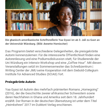
Die ghanisch-amerikanische Schriftstellerin Yaa Gyasi ist ab 3. Juli zu Gast an
der Universität Würzburg. (Bild: Annette Hornischer)
Das Programm bietet verschiedene Gelegenheiten, die preisgekrönte
Autorin kennenzulernen: Für die interessierte Öffentlichkeit finden eine
Autorenlesung und eine Podiumsdiskussion statt, für Studierende der
Uni Würzburg ein Intensiv-Workshop und eine „Coffee Hour“. Mit diesen
Veranstaltungen setzt im Sommersemester das Schreibzentrum |
Writing Center der JMU seine Kooperation mit dem Siebold-Collegium
Institute for Advanced Studies (SCIAS) fort.
Preisgekrönte Autorin
Yaa Gyasi ist Autorin des mehrfach prämierten Romans „Homegoing“
(2016), der die Geschichte zweier afrikanischer Schwestern sowie
deren Nachfahren in Ghana und Amerika seit dem 18. Jahrhundert
erzählt. Der Roman in der deutschen Übersetzung ist unter dem Titel
„Heimkehren“ 2017 im DuMont Verlag erschienen.