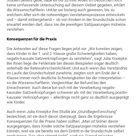
Studien bereits gebe, habe es bis zu ihrer Arbeit im Deutschen noch
keine umfassende Untersuchung auf diesem Gebiet gegeben, erklärt
die Wissenschaftlerin. Unklar sei bislang auch gewesen, bis zu
welchem Alter sich die notwendigen Verstehensprozesse entwickeln
und – damit einhergehend – ob von Kindern in der Grundschule schon
erwartet werden darf, dass sie die jeweiligen Satzpaarungen mühelos
verstehen.
Konsequenzen für die Praxis
Die Antworten auf diese Fragen liegen jetzt vor: „Wir konnten zeigen,
dass Kinder in der 1. und 2. Klasse große Schwierigkeiten haben,
negativ-kausale Satzverknüpfungen zu verstehen“, sagt Julia Knoepke.
Bei ihnen liege die Fehlerrate bei diesen Beispielen sogar deutlich
unterhalb der Ratewahrscheinlichkeit. Und auch wenn das Verständnis
im Laufe der Grundschulzeit zunehme, zeigten sich am Ende der 4.
Klasse immer noch deutliche Schwierigkeiten bei der Interpretation –
so die Wissenschaftlerin. Vergleichbar der Befund bei den
Erwachsenen: Auch diese tun sich mit der Verarbeitung negativ-
kausaler Satzverknüpfungen schwerer als mit der Verarbeitung positiv-
kausaler Verknüpfungen – allerdings nicht ganz so deutlich ausgeprägt
wie Kinder.
Auch wenn Julia Knoepke ihre Studie als „Grundlagenforschung“
bezeichnet, ist sie doch davon überzeugt, dass die Ergebnisse
Konsequenzen für die Praxis haben sollten. „Man ist bisher davon
ausgegangen, dass Kinder solche Satzpaarungen mühelos verstehen
können, weil sie sie bereits vor dem Eintritt in die Grundschule selbst
produzieren. Das aber stimmt nicht“, sagt sie. Darauf müssten