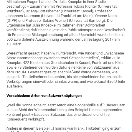
Mit solchen Fragen hat sich Dr. Julia Knoepke in ihrer Studie
beschäftigt – zusammen mit Professor Tobias Richter (Universität
Würzburg), Dr. Maj-Britt Isberner (Universität Kassel), Professor
Johannes Naumann (Universität Frankfurt am Main), Yvonne Neeb
(DIPF) und Professor Sabine Weinert (Universität Bamberg). Die
Ergebnisse hat Julia Knoepke im Rahmen ihrer Doktorarbeit
veröffentlicht; dafür hat sie jetzt den Publikationspreis der Gesellschaft
für Empirische Bildungsforschung erhalten. Überreicht wurde ihr die mit
500 Euro dotierte Auszeichnung während der Jahrestagung 2017 am
13. März.
„Vereinfacht gesagt, haben wir untersucht, wie Kinder und Erwachsene
Sinnzusammenhänge zwischen zwei Sätzen herstellen“, erklärt Julia
Knoepke. 422 Kindern aus Grundschulen in Kassel, Frankfurt und Köln
sowie 78 Studierenden wurden dafür eine Reihe von Satzpaaren aus
dem ProDi-L Lesetest gezeigt; anschließend wurde gemessen, wie
lange die Testteilnehmer brauchten, bis sie entschieden hatten, ob die
Verknüpfungen sinnvoll oder sinnlos waren, und wie akkurat ihre Urteile
ausfielen.
Verschiedene Arten von Satzverknüpfungen
„Weil die Sonne scheint, setzt Anton eine Sonnenbrille auf“: Dieser Satz
ist aus Sicht der Wissenschaft ein gutes Beispiel für ein sogenanntes
kohärent positiv-kausales Satzpaar, das eine Ursache und ihre
Konsequenz verknüpft.
Anders in diesem Beispiel: „Thomas war krank. Trotzdem ging er zum