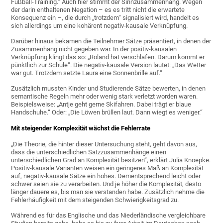
Fußball-Training.“ Auch hier stimmt der Sinnzusammenhang. Wegen
der darin enthaltenen Negation – es es tritt nicht die erwartete
Konsequenz ein –, die durch „trotzdem“ signalisiert wird, handelt es
sich allerdings um eine kohärent negativ-kausale Verknüpfung.
Darüber hinaus bekamen die Teilnehmer Sätze präsentiert, in denen der
Zusammenhang nicht gegeben war. In der positiv-kausalen
Verknüpfung klingt das so: „Roland hat verschlafen. Darum kommt er
pünktlich zur Schule“. Die negativ-kausale Version lautet: „Das Wetter
war gut. Trotzdem setzte Laura eine Sonnenbrille auf.“
Zusätzlich mussten Kinder und Studierende Sätze bewerten, in denen
semantische Regeln mehr oder wenig stark verletzt worden waren.
Beispielsweise: „Antje geht gerne Skifahren. Dabei trägt er blaue
Handschuhe.“ Oder: „Die Löwen brüllen laut. Dann wiegt es weniger.“
Mit steigender Komplexität wächst die Fehlerrate
„Die Theorie, die hinter dieser Untersuchung steht, geht davon aus,
dass die unterschiedlichen Satzzusammenhänge einen
unterschiedlichen Grad an Komplexität besitzen“, erklärt Julia Knoepke.
Positiv-kausale Varianten weisen ein geringeres Maß an Komplexität
auf, negativ-kausale Sätze ein hohes. Dementsprechend leicht oder
schwer seien sie zu verarbeiten. Und je höher die Komplexität, desto
länger dauere es, bis man sie verstanden habe. Zusätzlich nehme die
Fehlerhäufigkeit mit dem steigenden Schwierigkeitsgrad zu.
Während es für das Englische und das Niederländische vergleichbare