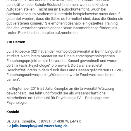
Lehrkräfte in der Schule Rücksicht nehmen, wenn sie Kindern
Aufgaben stellen – nicht nur im Deutschunterricht. „Auch bei
Sachaufgaben im Mathematikunterricht beispielsweise muss darauf
geachtet werden, dass die Sätze so formuliert sind, dass die Kinder sie
gut verstehen können.“ Sie empfiehlt deshalb, ein gezieltes Training,
das das Verstehen verschiedener Sinnzusammenhänge fördert, als
festen Punkt in den Lehrplan aufzunehmen.
Zur Person
Julia Knoepke (32) hat an der Humboldt-Universität in Berlin Linguistik
studiert. Nach ihrem Master ist sie für ein sprachpsychologisches
Forschungsprojekt an die Universität Kassel gewechselt und wurde
dort im Fach „Psychologie“ promoviert. Dort war sie zuletzt
Geschäftsführerin in dem durch das Land Hessen geförderten LOEWE-
Forschungsschwerpunkt „Wünschenswerte Erschwernisse beim
Lernen“.
Im September 2016 ist Julia Knoepke an die Universität Würzburg
gewechselt. Hier lehrt und forscht sie als wissenschaftliche
Mitarbeiterin am Lehrstuhl für Psychologie IV – Pädagogische
Psychologie.
Kontakt
Dr. Julia Knoepke, T: (0931) 31-83879, E-Mail:
julia.knoepke@uni-wuerzburg.de