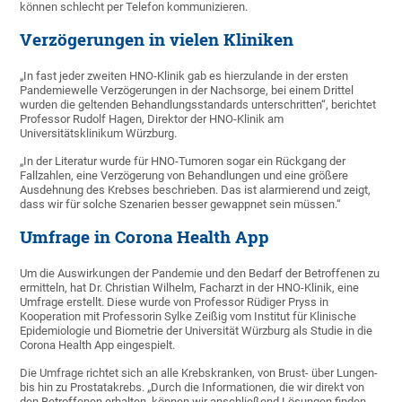
können schlecht per Telefon kommunizieren.
Verzögerungen in vielen Kliniken
„In fast jeder zweiten HNO-Klinik gab es hierzulande in der ersten
Pandemiewelle Verzögerungen in der Nachsorge, bei einem Drittel
wurden die geltenden Behandlungsstandards unterschritten“, berichtet
Professor Rudolf Hagen, Direktor der HNO-Klinik am
Universitätsklinikum Würzburg.
„In der Literatur wurde für HNO-Tumoren sogar ein Rückgang der
Fallzahlen, eine Verzögerung von Behandlungen und eine größere
Ausdehnung des Krebses beschrieben. Das ist alarmierend und zeigt,
dass wir für solche Szenarien besser gewappnet sein müssen.“
Umfrage in Corona Health App
Um die Auswirkungen der Pandemie und den Bedarf der Betroffenen zu
ermitteln, hat Dr. Christian Wilhelm, Facharzt in der HNO-Klinik, eine
Umfrage erstellt. Diese wurde von Professor Rüdiger Pryss in
Kooperation mit Professorin Sylke Zeißig vom Institut für Klinische
Epidemiologie und Biometrie der Universität Würzburg als Studie in die
Corona Health App eingespielt.
Die Umfrage richtet sich an alle Krebskranken, von Brust- über Lungen-
bis hin zu Prostatakrebs. „Durch die Informationen, die wir direkt von
den Betroffenen erhalten, können wir anschließend Lösungen finden,