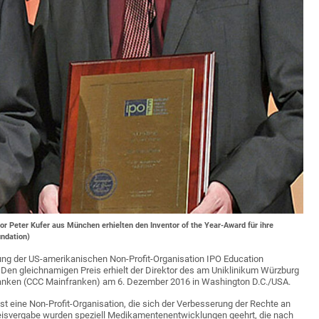
r Peter Kufer aus München erhielten den Inventor of the Year-Award für ihre
ndation)
ung der US-amerikanischen Non-Profit-Organisation IPO Education
s. Den gleichnamigen Preis erhielt der Direktor des am Uniklinikum Würzburg
anken (CCC Mainfranken) am 6. Dezember 2016 in Washington D.C./USA.
st eine Non-Profit-Organisation, die sich der Verbesserung der Rechte an
Preisvergabe wurden speziell Medikamentenentwicklungen geehrt, die nach