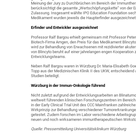
Meinung der Jury zu Durchbrüchen im Bereich der Immunther
berücksichtigt die gesamte „Wertschöpfungskette“ von der Er
Zulassung. Insgesamt wählte IPO Education Foundation sechs
Medikament wurden jeweils die Haupterfinder ausgezeichnet
Erfinder und Entwickler ausgezeichnet
Professor Ralf Bargou erhielt gemeinsam mit Professor Pete
Biotech-Firma Amgen, den Preis für das Medikament Blincyto
wird zur Behandlung von Erwachsenen mit rezidivierter akute
von Blincyto beruht auf einer jahrelangen engen Kooperation
Entwicklungsteams.
Neben Ralf Bargou waren in Würzburg Dr. Maria-Elisabeth Goebe
Topp aus der Medizinischen Klinik II des UKW, entscheidend
Studien beteiligt.
Würzburg in der Immun-Onkologie führend
Nicht zuletzt aufgrund der Entwicklungsarbeiten an Blinatu
weltweit führenden klinischen Forschungszentren im Bereich
in der Early Clinical Trial Unit des CCC Mainfranken zahlre
Wirkprinzip zur Behandlung verschiedener Tumorerkrankung
getestet. Zudem forschen im Labor verschiedene Arbeitsgrup
neuen und noch wirksameren immuntherapeutischen Wirksto
Quelle: Pressemitteilung Universitätsklinikum Würzburg