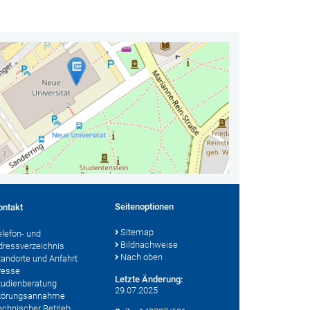
Seitenoptionen
ontakt
Sitemap
elefon- und
Bildnachweise
dressverzeichnis
Nach oben
tandorte und Anfahrt
resse
Letzte Änderung:
tudienberatung
29.07.2025
törungsannahme
echnischer Betrieb