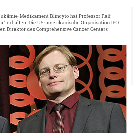
eukämie-Medikament Blincyto hat Professor Ralf
ar“ erhalten. Die US-amerikanische Organisation IPO
den Direktor des Comprehensive Cancer Centers