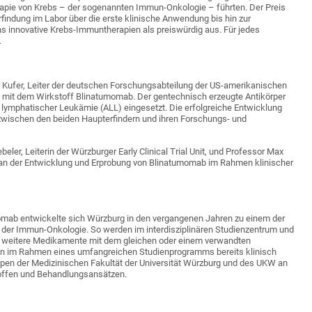
apie von Krebs – der sogenannten Immun-Onkologie – führten. Der Preis
findung im Labor über die erste klinische Anwendung bis hin zur
 innovative Krebs-Immuntherapien als preiswürdig aus. Für jedes
.
r Kufer, Leiter der deutschen Forschungsabteilung der US-amerikanischen
 mit dem Wirkstoff Blinatumomab. Der gentechnisch erzeugte Antikörper
r lymphatischer Leukämie (ALL) eingesetzt. Die erfolgreiche Entwicklung
 zwischen den beiden Haupterfindern und ihren Forschungs- und
ler, Leiterin der Würzburger Early Clinical Trial Unit, und Professor Max
 an der Entwicklung und Erprobung von Blinatumomab im Rahmen klinischer
momab entwickelte sich Würzburg in den vergangenen Jahren zu einem der
 der Immun-Onkologie. So werden im interdisziplinären Studienzentrum und
iche weitere Medikamente mit dem gleichen oder einem verwandten
en im Rahmen eines umfangreichen Studienprogramms bereits klinisch
pen der Medizinischen Fakultät der Universität Würzburg und des UKW an
ffen und Behandlungsansätzen.