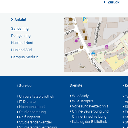
Zurück
Anfahrt
Sanderring
Röntgenring
Hubland Nord
Hubland Süd
Campus Medizin
Dienste
Service
K
WueStudy
Universitätsbibliothek
T
WueCampus
IT-Dienste
A
Vorlesungsverzeichnis
Hochschulsport
S
Online-Bewerbung und
Studienberatung
P
Online-Einschreibung
Prüfungsamt
S
Katalog der Bibliothek
Studierendenkanzlei
S
Studierendenvertretung
T