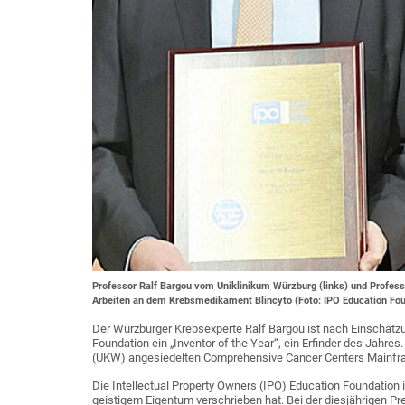
Professor Ralf Bargou vom Uniklinikum Würzburg (links) und Professo
Arbeiten an dem Krebsmedikament Blincyto (Foto: IPO Education Fou
Der Würzburger Krebsexperte Ralf Bargou ist nach Einschätz
Foundation ein „Inventor of the Year“, ein Erfinder des Jahre
(UKW) angesiedelten Comprehensive Cancer Centers Mainfr
Die Intellectual Property Owners (IPO) Education Foundation i
geistigem Eigentum verschrieben hat. Bei der diesjährigen 