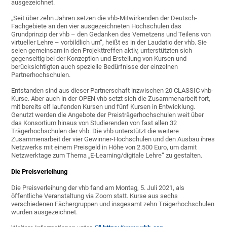
ausgezeichnet.
„Seit über zehn Jahren setzen die vhb-Mitwirkenden der Deutsch-
Fachgebiete an den vier ausgezeichneten Hochschulen das
Grundprinzip der vhb – den Gedanken des Vernetzens und Teilens von
virtueller Lehre – vorbildlich um“, heißt es in der Laudatio der vhb. Sie
seien gemeinsam in den Projekttreffen aktiv, unterstützten sich
gegenseitig bei der Konzeption und Erstellung von Kursen und
berücksichtigten auch spezielle Bedürfnisse der einzelnen
Partnerhochschulen.
Entstanden sind aus dieser Partnerschaft inzwischen 20 CLASSIC vhb-
Kurse. Aber auch in der OPEN vhb setzt sich die Zusammenarbeit fort,
mit bereits elf laufenden Kursen und fünf Kursen in Entwicklung.
Genutzt werden die Angebote der Preisträgerhochschulen weit über
das Konsortium hinaus von Studierenden von fast allen 32
Trägerhochschulen der vhb. Die vhb unterstützt die weitere
Zusammenarbeit der vier Gewinner-Hochschulen und den Ausbau ihres
Netzwerks mit einem Preisgeld in Höhe von 2.500 Euro, um damit
Netzwerktage zum Thema „E-Learning/digitale Lehre“ zu gestalten.
Die Preisverleihung
Die Preisverleihung der vhb fand am Montag, 5. Juli 2021, als
öffentliche Veranstaltung via Zoom statt. Kurse aus sechs
verschiedenen Fächergruppen und insgesamt zehn Trägerhochschulen
wurden ausgezeichnet.