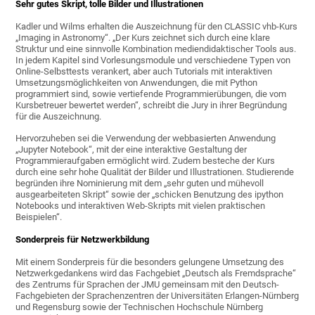
Sehr gutes Skript, tolle Bilder und Illustrationen
Kadler und Wilms erhalten die Auszeichnung für den CLASSIC vhb-Kurs
„Imaging in Astronomy“. „Der Kurs zeichnet sich durch eine klare
Struktur und eine sinnvolle Kombination mediendidaktischer Tools aus.
In jedem Kapitel sind Vorlesungsmodule und verschiedene Typen von
Online-Selbsttests verankert, aber auch Tutorials mit interaktiven
Umsetzungsmöglichkeiten von Anwendungen, die mit Python
programmiert sind, sowie vertiefende Programmierübungen, die vom
Kursbetreuer bewertet werden“, schreibt die Jury in ihrer Begründung
für die Auszeichnung.
Hervorzuheben sei die Verwendung der webbasierten Anwendung
„Jupyter Notebook“, mit der eine interaktive Gestaltung der
Programmieraufgaben ermöglicht wird. Zudem besteche der Kurs
durch eine sehr hohe Qualität der Bilder und Illustrationen. Studierende
begründen ihre Nominierung mit dem „sehr guten und mühevoll
ausgearbeiteten Skript“ sowie der „schicken Benutzung des ipython
Notebooks und interaktiven Web-Skripts mit vielen praktischen
Beispielen“.
Sonderpreis für Netzwerkbildung
Mit einem Sonderpreis für die besonders gelungene Umsetzung des
Netzwerkgedankens wird das Fachgebiet „Deutsch als Fremdsprache“
des Zentrums für Sprachen der JMU gemeinsam mit den Deutsch-
Fachgebieten der Sprachenzentren der Universitäten Erlangen-Nürnberg
und Regensburg sowie der Technischen Hochschule Nürnberg