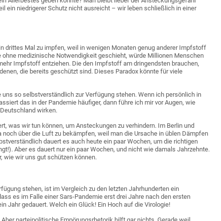
h ein Allerbestes geben könnte? Man bleibt lieber der Ansteckungsgefahr
 ein niedrigerer Schutz nicht ausreicht – wir leben schließlich in einer
in drittes Mal zu impfen, weil in wenigen Monaten genug anderer Impfstoff
die ohne medizinische Notwendigkeit geschieht, würde Millionen Menschen
h mehr Impfstoff entziehen. Die den Impfstoff am dringendsten brauchen,
enen, die bereits geschützt sind. Dieses Paradox könnte für viele
 uns so selbstverständlich zur Verfügung stehen. Wenn ich persönlich in
assiert das in der Pandemie häufiger, dann führe ich mir vor Augen, wie
n Deutschland wirken.
iert, was wir tun können, um Ansteckungen zu verhindern. Im Berlin und
 noch über die Luft zu bekämpfen, weil man die Ursache in üblen Dämpfen
stverständlich dauert es auch heute ein paar Wochen, um die richtigen
gt!). Aber es dauert nur ein paar Wochen, und nicht wie damals Jahrzehnte.
r, wie wir uns gut schützen können.
ügung stehen, ist im Vergleich zu den letzten Jahrhunderten ein
dass es im Falle einer Sars-Pandemie erst drei Jahre nach den ersten
n Jahr gedauert. Welch ein Glück! Ein Hoch auf die Virologie!
Aber parteipolitische Empörungsrhetorik hilft gar nichts. Gerade weil