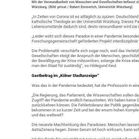
Mit der Verwundbarkeit von Menschen und Gesellschaften befasst sic
Würzburg. (Bild: privat / Robert Emmerich, Universität Würzburg)
„In Zeiten von Corona ist es alltäglich zu spüren: Deutschland
katholische Theologie an der Universität Würzburg. Dieses Pa
Lebensumstände dadurch sind, desto verwundbarer wird sie 
„Leider wirkt sich dieses Paradox in einer Pandemie besonder
Forschungsgemeinschaft geförderten Projekt interdisziplinä
Die Problematik verschärfe sich sogar noch, weil das Verletz
Gesellschaften steigt der Anspruch der Menschen, geschützt 
der Bewältigung der Krise mitzuwirken, solange die Krise eben 
man den Staat für zuständig“, so Hildegund Keul.
Gastbeitrag im „Kölner Stadtanzeiger“
Was das in der Pandemie bedeutet, hat die Professorin in eine
„Die Regierung, das Parlament, die Wissenschaften sollen da
Zugriff der Pandemie endlich heraustreten. Wir haben keine G
zurückkehren können. Die Fehlertoleranz der Politik gegenübe
bekommen in so kurzer Zeit und bei der enorm hohen Komplexi
und das weltweit?
Die neueste Machtwirkung des Paradoxes: Menschen lassen I
AstraZeneca hegen. Deren Serum ist hoch wirksam, kann schne