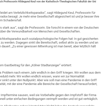
h Professorin Hildegund Keul von der Katholisch-Theologischen Fakultät der Uni
 leidet am Verletzlichkeitsparadox“, sagt Hildegund Keul, Professorin für
radox besagt: Je mehr eine Gesellschaft abgesichert ist und je besser ihre
im Schadensfall.
s stark aus“, sagt die Professorin. Sie forscht in einem von der Deutschen
r über die Verwundbarkeit von Menschen und Gesellschaften.
lichkeitsparadox auch sozialpsychologische Folgen hat: In gut gesicherten
zu werden. Dagegen sinkt die Bereitschaft, selbst aktiv zu werden und an
dauert. „Zu einer gewissen Mitwirkung ist man bereit, aber letztlich hält
m Gastbeitrag für den „Kölner Stadtanzeiger“ erörtert:
s Problem nach einem Jahr endlich in den Griff kriegen. Wir wollen aus dem
eduld mehr. Wir wollen endlich wissen, wann wir zur Normalität
r sinkt unter den Nullpunkt. Aber wie soll man eine Pandemie in den Griff
tät, mit der eine Pandemie alle Bereiche der Gesellschaft herausfordert,
mpftermine sausen, weil sie Vorbehalte gegen den Impfstoff der Firma
ll unter einfachen Bedingungen verimpft werden und ist gut verträglich.