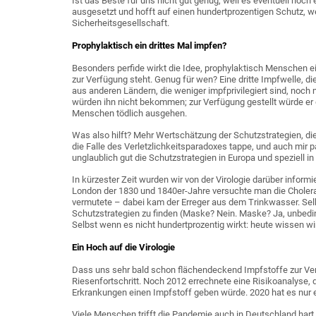
Ist das Beste für uns nicht gut genug, weil es eventuell noc
ausgesetzt und hofft auf einen hundertprozentigen Schutz, weil
Sicherheitsgesellschaft.
Prophylaktisch ein drittes Mal impfen?
Besonders perfide wirkt die Idee, prophylaktisch Menschen e
zur Verfügung steht. Genug für wen? Eine dritte Impfwelle, 
aus anderen Ländern, die weniger impfprivilegiert sind, noc
würden ihn nicht bekommen; zur Verfügung gestellt würde er d
Menschen tödlich ausgehen.
Was also hilft? Mehr Wertschätzung der Schutzstrategien, die
die Falle des Verletzlichkeitsparadoxes tappe, und auch mir p
unglaublich gut die Schutzstrategien in Europa und speziell i
In kürzester Zeit wurden wir von der Virologie darüber inform
London der 1830 und 1840er-Jahre versuchte man die Cholera
vermutete – dabei kam der Erreger aus dem Trinkwasser. Selb
Schutzstrategien zu finden (Maske? Nein. Maske? Ja, unbedin
Selbst wenn es nicht hundertprozentig wirkt: heute wissen wi
Ein Hoch auf die Virologie
Dass uns sehr bald schon flächendeckend Impfstoffe zur Verf
Riesenfortschritt. Noch 2012 errechnete eine Risikoanalyse, 
Erkrankungen einen Impfstoff geben würde. 2020 hat es nur ei
Viele Menschen trifft die Pandemie auch in Deutschland hart. 