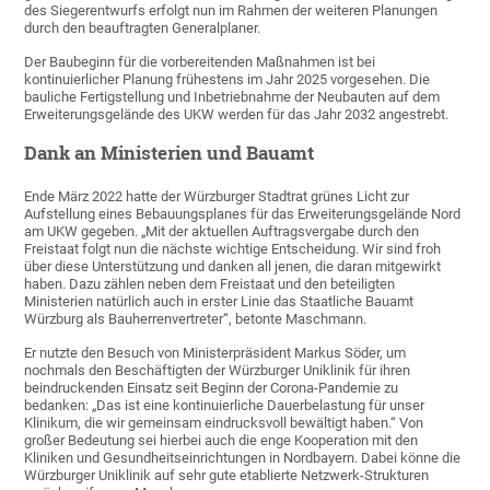
des Siegerentwurfs erfolgt nun im Rahmen der weiteren Planungen
durch den beauftragten Generalplaner.
Der Baubeginn für die vorbereitenden Maßnahmen ist bei
kontinuierlicher Planung frühestens im Jahr 2025 vorgesehen. Die
bauliche Fertigstellung und Inbetriebnahme der Neubauten auf dem
Erweiterungsgelände des UKW werden für das Jahr 2032 angestrebt.
Dank an Ministerien und Bauamt
Ende März 2022 hatte der Würzburger Stadtrat grünes Licht zur
Aufstellung eines Bebauungsplanes für das Erweiterungsgelände Nord
am UKW gegeben. „Mit der aktuellen Auftragsvergabe durch den
Freistaat folgt nun die nächste wichtige Entscheidung. Wir sind froh
über diese Unterstützung und danken all jenen, die daran mitgewirkt
haben. Dazu zählen neben dem Freistaat und den beteiligten
Ministerien natürlich auch in erster Linie das Staatliche Bauamt
Würzburg als Bauherrenvertreter“, betonte Maschmann.
Er nutzte den Besuch von Ministerpräsident Markus Söder, um
nochmals den Beschäftigten der Würzburger Uniklinik für ihren
beindruckenden Einsatz seit Beginn der Corona-Pandemie zu
bedanken: „Das ist eine kontinuierliche Dauerbelastung für unser
Klinikum, die wir gemeinsam eindrucksvoll bewältigt haben.“ Von
großer Bedeutung sei hierbei auch die enge Kooperation mit den
Kliniken und Gesundheitseinrichtungen in Nordbayern. Dabei könne die
Würzburger Uniklinik auf sehr gute etablierte Netzwerk-Strukturen