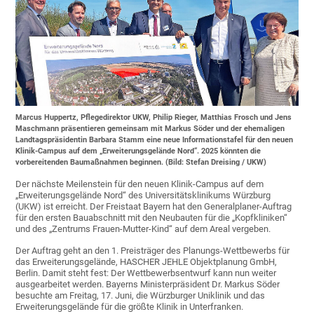
Marcus Huppertz, Pflegedirektor UKW, Philip Rieger, Matthias Frosch und Jens
Maschmann präsentieren gemeinsam mit Markus Söder und der ehemaligen
Landtagspräsidentin Barbara Stamm eine neue Informationstafel für den neuen
Klinik-Campus auf dem „Erweiterungsgelände Nord“. 2025 könnten die
vorbereitenden Baumaßnahmen beginnen. (Bild: Stefan Dreising / UKW)
Der nächste Meilenstein für den neuen Klinik-Campus auf dem
„Erweiterungsgelände Nord“ des Universitätsklinikums Würzburg
(UKW) ist erreicht. Der Freistaat Bayern hat den Generalplaner-Auftrag
für den ersten Bauabschnitt mit den Neubauten für die „Kopfkliniken“
und des „Zentrums Frauen-Mutter-Kind“ auf dem Areal vergeben.
Der Auftrag geht an den 1. Preisträger des Planungs-Wettbewerbs für
das Erweiterungsgelände, HASCHER JEHLE Objektplanung GmbH,
Berlin. Damit steht fest: Der Wettbewerbsentwurf kann nun weiter
ausgearbeitet werden. Bayerns Ministerpräsident Dr. Markus Söder
besuchte am Freitag, 17. Juni, die Würzburger Uniklinik und das
Erweiterungsgelände für die größte Klinik in Unterfranken.