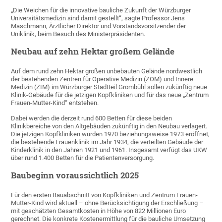
„Die Weichen für die innovative bauliche Zukunft der Würzburger
Universitätsmedizin sind damit gestellt“, sagte Professor Jens
Maschmann, Ärztlicher Direktor und Vorstandsvorsitzender der
Uniklinik, beim Besuch des Ministerpräsidenten.
Neubau auf zehn Hektar großem Gelände
Auf dem rund zehn Hektar großen unbebauten Gelände nordwestlich
der bestehenden Zentren für Operative Medizin (ZOM) und Innere
Medizin (ZIM) im Würzburger Stadtteil Grombühl sollen zukünftig neue
Klinik-Gebäude für die jetzigen Kopfkliniken und für das neue „Zentrum
Frauen-Mutter-Kind“ entstehen.
Dabei werden die derzeit rund 600 Betten für diese beiden
Klinikbereiche von den Altgebäuden zukünftig in den Neubau verlagert.
Die jetzigen Kopfkliniken wurden 1970 beziehungsweise 1973 eröffnet,
die bestehende Frauenklinik im Jahr 1934, die verteilten Gebäude der
Kinderklinik in den Jahren 1921 und 1961. Insgesamt verfügt das UKW
über rund 1.400 Betten für die Patientenversorgung.
Baubeginn voraussichtlich 2025
Für den ersten Bauabschnitt von Kopfkliniken und Zentrum Frauen-
Mutter-Kind wird aktuell – ohne Berücksichtigung der Erschließung –
mit geschätzten Gesamtkosten in Höhe von 822 Millionen Euro
gerechnet. Die konkrete Kostenermittlung für die bauliche Umsetzung