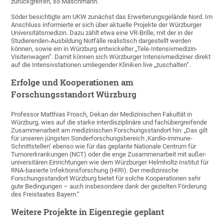
zurückgreifen, so Maschmann.
Söder besichtigte am UKW zunächst das Erweiterungsgelände Nord. Im
Anschluss informierte er sich über aktuelle Projekte der Würzburger
Universitätsmedizin. Dazu zählt etwa eine VR-Brille, mit der in der
Studierenden-Ausbildung Notfälle realistisch dargestellt werden
können, sowie ein in Würzburg entwickelter „Tele-Intensivmedizin-
Visitenwagen“. Damit können sich Würzburger Intensivmediziner direkt
auf die Intensivstationen umliegender Kliniken live „zuschalten“.
Erfolge und Kooperationen am
Forschungsstandort Würzburg
Professor Matthias Frosch, Dekan der Medizinischen Fakultät in
Würzburg, wies auf die starke interdisziplinäre und fachübergreifende
Zusammenarbeit am medizinischen Forschungsstandort hin: „Das gilt
für unseren jüngsten Sonderforschungsbereich ‚Kardio-immune-
Schnittstellen‘ ebenso wie für das geplante Nationale Centrum für
Tumorerkrankungen (NCT) oder die enge Zusammenarbeit mit außer-
universitären Einrichtungen wie dem Würzburger Helmholtz-Institut für
RNA-basierte Infektionsforschung (HIRI). Der medizinische
Forschungsstandort Würzburg bietet für solche Kooperationen sehr
gute Bedingungen – auch insbesondere dank der gezielten Förderung
des Freistaates Bayern.“
Weitere Projekte in Eigenregie geplant