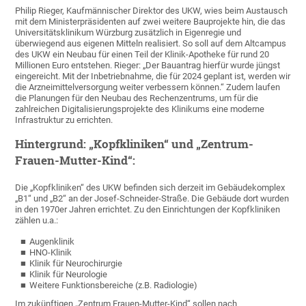
Philip Rieger, Kaufmännischer Direktor des UKW, wies beim Austausch
mit dem Ministerpräsidenten auf zwei weitere Bauprojekte hin, die das
Universitätsklinikum Würzburg zusätzlich in Eigenregie und
überwiegend aus eigenen Mitteln realisiert. So soll auf dem Altcampus
des UKW ein Neubau für einen Teil der Klinik-Apotheke für rund 20
Millionen Euro entstehen. Rieger: „Der Bauantrag hierfür wurde jüngst
eingereicht. Mit der Inbetriebnahme, die für 2024 geplant ist, werden wir
die Arzneimittelversorgung weiter verbessern können.“ Zudem laufen
die Planungen für den Neubau des Rechenzentrums, um für die
zahlreichen Digitalisierungsprojekte des Klinikums eine moderne
Infrastruktur zu errichten.
Hintergrund: „Kopfkliniken“ und „Zentrum-
Frauen-Mutter-Kind“:
Die „Kopfkliniken“ des UKW befinden sich derzeit im Gebäudekomplex
„B1“ und „B2“ an der Josef-Schneider-Straße. Die Gebäude dort wurden
in den 1970er Jahren errichtet. Zu den Einrichtungen der Kopfkliniken
zählen u.a.:
Augenklinik
HNO-Klinik
Klinik für Neurochirurgie
Klinik für Neurologie
Weitere Funktionsbereiche (z.B. Radiologie)
Im zukünftigen „Zentrum Frauen-Mutter-Kind“ sollen nach